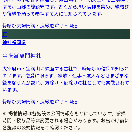
する小山郷の総鎮守です。古くから厚い信仰を集め、縁結び
や復縁を願って参拝する人にも知られています。
縁結び
夫婦円満・良縁
厄除け・開運
⛩
神社
福岡県
宝満宮竈門神社
太宰府市・宝満山に鎮座する古社で、縁結びの信仰で知られ
ています。恋愛に限らず、家族・仕事・友人などさまざまな
縁を願う人が訪れ、方除け・厄除けの社としても崇敬されて
います。
縁結び
夫婦円満・良縁
厄除け・開運
※ 掲載情報は各施設の公開情報をもとにしています。参拝
時間・授与品等は変更される場合があります。お出かけ前に
各施設の公式情報をご確認ください。