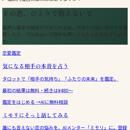
その恋、ひとりで抱えないで
塩原八幡宮は縁結びで知られる社。お参りの前に気持ちを整
理したり、プロの占いで背中を押してもらうのもおすすめで
す。
恋愛鑑定
気になる相手の本音を占う
タロットで「相手の気持ち」「ふたりの未来」を鑑定。
最初の結果は無料・続きは¥480〜
鑑定をはじめる
→
AIに無料相談
ミモリにそっと話してみる
誰にも言えない恋の悩みを、AIメンター「ミモリ」に。登録