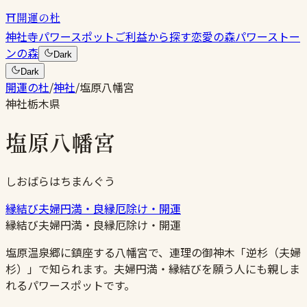
⛩
開運の杜
神社
寺
パワースポット
ご利益から探す
恋愛の森
パワーストー
ンの森
Dark
Dark
開運の杜
/
神社
/
塩原八幡宮
神社
栃木県
塩原八幡宮
しおばらはちまんぐう
縁結び
夫婦円満・良縁
厄除け・開運
縁結び
夫婦円満・良縁
厄除け・開運
塩原温泉郷に鎮座する八幡宮で、連理の御神木「逆杉（夫婦
杉）」で知られます。夫婦円満・縁結びを願う人にも親しま
れるパワースポットです。