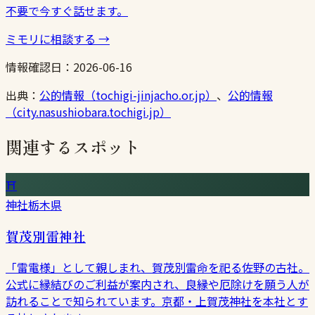
不要で今すぐ話せます。
ミモリに相談する
→
情報確認日：
2026-06-16
出典：
公的情報（tochigi-jinjacho.or.jp）
、
公的情報
（city.nasushiobara.tochigi.jp）
関連するスポット
⛩
神社
栃木県
賀茂別雷神社
「雷電様」として親しまれ、賀茂別雷命を祀る佐野の古社。
公式に縁結びのご利益が案内され、良縁や厄除けを願う人が
訪れることで知られています。京都・上賀茂神社を本社とす