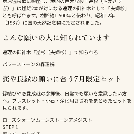
塩原温泉郷に鎮座し、境内の巨大な杉「逆杉（さかさす
ぎ）」は雌雄2本が対になる連理の御神木として「夫婦杉」
とも呼ばれます。樹齢約1,500年と伝わり、昭和12年
（1937）に国の天然記念物に指定されました。
こんな願いの人に知られています
連理の御神木「逆杉（夫婦杉）」で知られる
パワーストーンの森連携
恋や良縁の願いに合う7月限定セット
縁結びや恋愛成就の参拝後、日常でも願いを意識したい方
へ。ブレスレット・小石・浄化用さざれをまとめたセットを
見られます。
ローズクォーツ
ムーンストーン
アメジスト
STEP
1