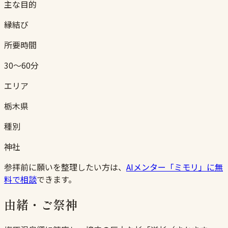
主な目的
縁結び
所要時間
30〜60分
エリア
栃木県
種別
神社
参拝前に願いを整理したい方は、
AIメンター「ミモリ」に無
料で相談
できます。
由緒・ご祭神