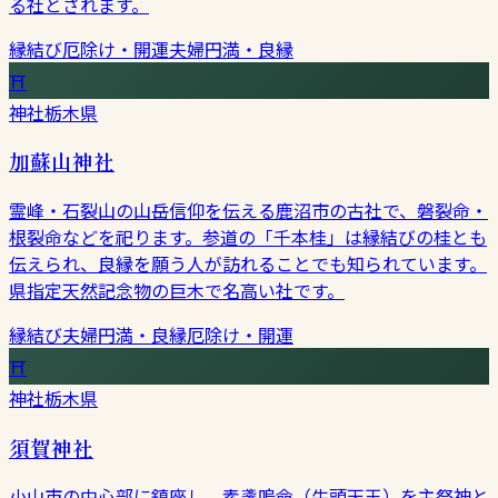
る社とされます。
縁結び
厄除け・開運
夫婦円満・良縁
⛩
神社
栃木県
加蘇山神社
霊峰・石裂山の山岳信仰を伝える鹿沼市の古社で、磐裂命・
根裂命などを祀ります。参道の「千本桂」は縁結びの桂とも
伝えられ、良縁を願う人が訪れることでも知られています。
県指定天然記念物の巨木で名高い社です。
縁結び
夫婦円満・良縁
厄除け・開運
⛩
神社
栃木県
須賀神社
小山市の中心部に鎮座し、素盞嗚命（牛頭天王）を主祭神と