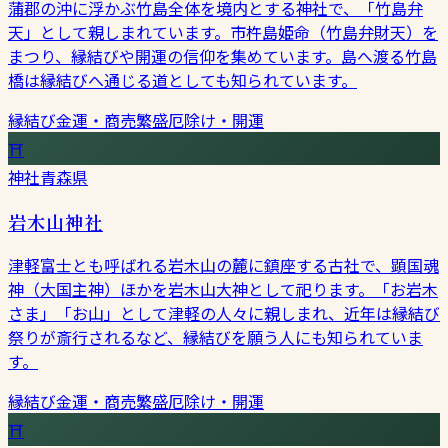
蒲郡の沖に浮かぶ竹島全体を境内とする神社で、「竹島弁
天」として親しまれています。市杵島姫命（竹島弁財天）を
まつり、縁結びや開運の信仰を集めています。島へ渡る竹島
橋は縁結びへ通じる道としても知られています。
縁結び
金運・商売繁盛
厄除け・開運
⛩
神社
青森県
岩木山神社
津軽富士とも呼ばれる岩木山の麓に鎮座する古社で、顕国魂
神（大国主神）ほかを岩木山大神として祀ります。「お岩木
さま」「お山」として津軽の人々に親しまれ、近年は縁結び
祭りが斎行されるなど、縁結びを願う人にも知られていま
す。
縁結び
金運・商売繁盛
厄除け・開運
⛩