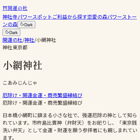
⛩
開運の杜
神社
寺
パワースポット
ご利益から探す
恋愛の森
パワーストー
ンの森
Dark
Dark
開運の杜
/
神社
/
小網神社
神社
東京都
小網神社
こあみじんじゃ
厄除け・開運
金運・商売繁盛
縁結び
厄除け・開運
金運・商売繁盛
縁結び
日本橋小網町に鎮まる小さな社で、強運厄除の神として知ら
れています。市杵島比賣神（弁財天）をお祀りし、「東京銭
洗い弁天」として金運・財運を願う参拝者にも親しまれてい
ます。