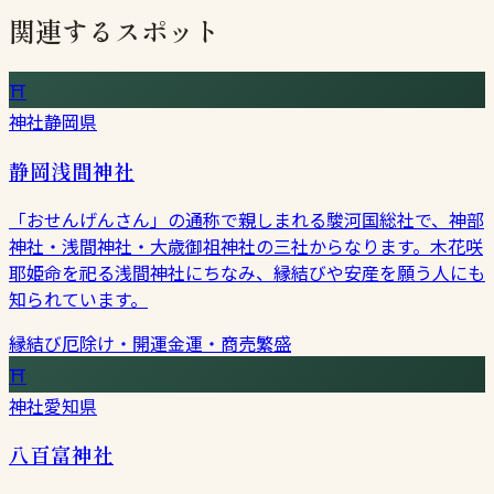
関連するスポット
⛩
神社
静岡県
静岡浅間神社
「おせんげんさん」の通称で親しまれる駿河国総社で、神部
神社・浅間神社・大歳御祖神社の三社からなります。木花咲
耶姫命を祀る浅間神社にちなみ、縁結びや安産を願う人にも
知られています。
縁結び
厄除け・開運
金運・商売繁盛
⛩
神社
愛知県
八百富神社