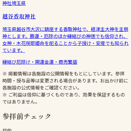
神社
埼玉県
越谷香取神社
埼玉県越谷市大沢に鎮座する香取神社で、経津主大神を主祭
神とします。勝運・厄除のほか縁結びの神徳でも信仰され、
女神・木花咲耶姫命を祀ることから子授け・安産でも知られ
ています。
縁結び
厄除け・開運
金運・商売繁盛
※ 掲載情報は各施設の公開情報をもとにしています。参拝
時間・授与品等は変更される場合があります。お出かけ前に
各施設の公式情報をご確認ください。
※ ご利益は信仰に基づくものであり、効果を保証するもの
ではありません。
参拝前チェック
目的