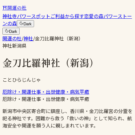
⛩
開運の杜
神社
寺
パワースポット
ご利益から探す
恋愛の森
パワーストー
ンの森
Dark
Dark
開運の杜
/
神社
/
金刀比羅神社（新潟）
神社
新潟県
金刀比羅神社（新潟）
ことひらじんじゃ
厄除け・開運
仕事・出世
健康・病気平癒
厄除け・開運
仕事・出世
健康・病気平癒
新潟市中央区寄合町に鎮座し、香川県・金刀比羅宮の分霊を
祀る神社です。困難から救う「救いの神」として知られ、航
海安全や開運を願う人に親しまれています。