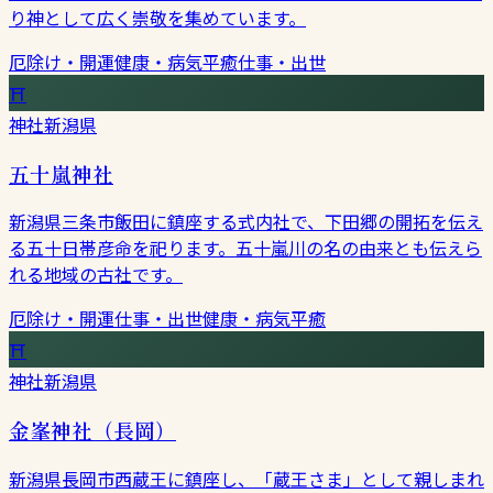
り神として広く崇敬を集めています。
厄除け・開運
健康・病気平癒
仕事・出世
⛩
神社
新潟県
五十嵐神社
新潟県三条市飯田に鎮座する式内社で、下田郷の開拓を伝え
る五十日帯彦命を祀ります。五十嵐川の名の由来とも伝えら
れる地域の古社です。
厄除け・開運
仕事・出世
健康・病気平癒
⛩
神社
新潟県
金峯神社（長岡）
新潟県長岡市西蔵王に鎮座し、「蔵王さま」として親しまれ