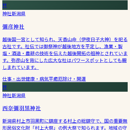
⛩
神社
新潟県
彌彦神社
越後国一宮として知られ、天香山命（伊夜日子大神）を祀る
古社です。社伝では御祭神が越後地方を平定し、漁業・製
塩・酒造・農耕の技術を伝えた越後開拓の祖神とされていま
す。弥彦山を背にした広大な杜はパワースポットとしても親
しまれています。
仕事・出世
健康・病気平癒
厄除け・開運
⛩
神社
新潟県
西奈彌羽黒神社
新潟県村上市羽黒町に鎮座する村上の総鎮守で、国の重要無
形民俗文化財「村上大祭」の例大祭で知られます。地域の守