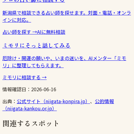
新潟県で相談できる占い師を探せます。対面・電話・オンラ
インに対応。
占い師を探す
→
AIに無料相談
ミモリにそっと話してみる
厄除け・開運の願いや、いまの迷いを、AIメンター「ミモ
リ」に整理してもらえます。
ミモリに相談する
→
情報確認日：
2026-06-16
出典：
公式サイト（niigata-konpira.jp）
、
公的情報
（niigata-kankou.or.jp）
関連するスポット