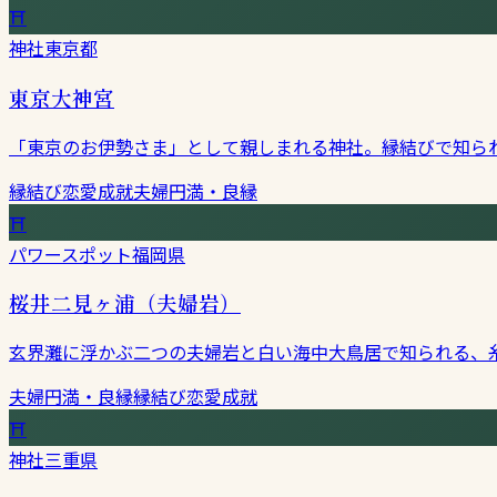
⛩
神社
東京都
東京大神宮
「東京のお伊勢さま」として親しまれる神社。縁結びで知ら
縁結び
恋愛成就
夫婦円満・良縁
⛩
パワースポット
福岡県
桜井二見ヶ浦（夫婦岩）
玄界灘に浮かぶ二つの夫婦岩と白い海中大鳥居で知られる、
夫婦円満・良縁
縁結び
恋愛成就
⛩
神社
三重県