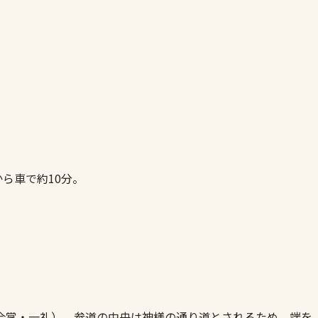
ら車で約10分。
合掌・一礼）。参道の中央は神様の通り道とされるため、端を