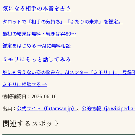
気になる相手の本音を占う
タロットで「相手の気持ち」「ふたりの未来」を鑑定。
最初の結果は無料・続きは¥480〜
鑑定をはじめる
→
AIに無料相談
ミモリにそっと話してみる
誰にも言えない恋の悩みを、AIメンター「ミモリ」に。登録
ミモリに相談する
→
情報確認日：
2026-06-16
出典：
公式サイト（futarasan.jp）
、
公的情報（ja.wikipedia.
関連するスポット