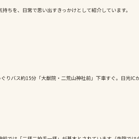
気持ちを、日常で思い出すきっかけとして紹介しています。
ぐりバス約15分「大猷院・二荒山神社前」下車すぐ。日光ICか
神前では「二拝二拍手一拝」が基本とされています（寺院では