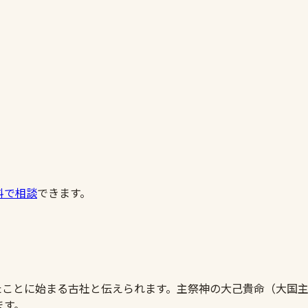
料で相談
できます。
いたことに始まる古社と伝えられます。主祭神の大己貴命（大国
ます。