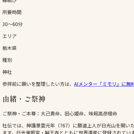
所要時間
30〜60分
エリア
栃木県
種別
神社
参拝前に願いを整理したい方は、
AIメンター「ミモリ」に無
由緒・ご祭神
ご祭神・ご本尊：
大己貴命、田心姫命、味耜高彦根命
社伝では、神護景雲元年（767）に勝道上人が日光山を開
ます。日光東照宮・輪王寺とともに世界遺産に登録されてい