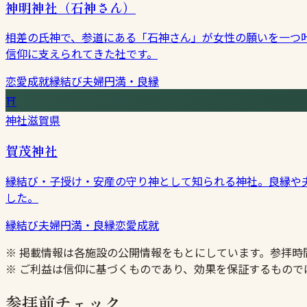
神明神社（石神さん）
相差の氏神で、参道にある「石神さん」が女性の願いを一つ
信仰に支えられてきた社です。
恋愛成就
縁結び
夫婦円満・良縁
⛩
神社
滋賀県
賀茂神社
縁結び・子授け・安産の守り神として知られる神社。良縁や
した。
縁結び
夫婦円満・良縁
恋愛成就
※ 掲載情報は各施設の公開情報をもとにしています。参拝
※ ご利益は信仰に基づくものであり、効果を保証するもので
参拝前チェック