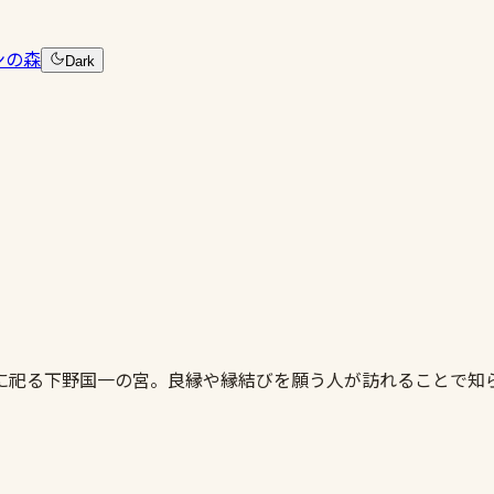
ンの森
Dark
に祀る下野国一の宮。良縁や縁結びを願う人が訪れることで知