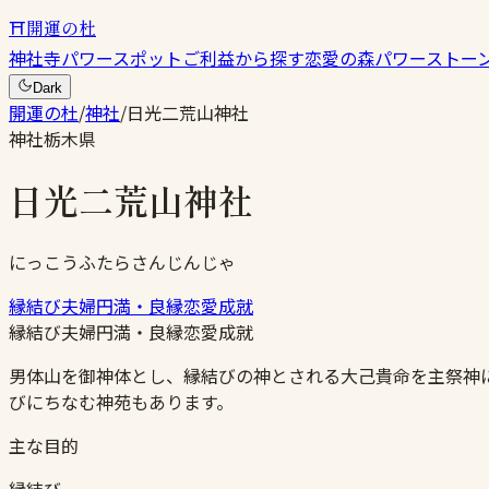
⛩
開運の杜
神社
寺
パワースポット
ご利益から探す
恋愛の森
パワーストー
Dark
開運の杜
/
神社
/
日光二荒山神社
神社
栃木県
日光二荒山神社
にっこうふたらさんじんじゃ
縁結び
夫婦円満・良縁
恋愛成就
縁結び
夫婦円満・良縁
恋愛成就
男体山を御神体とし、縁結びの神とされる大己貴命を主祭神
びにちなむ神苑もあります。
主な目的
縁結び