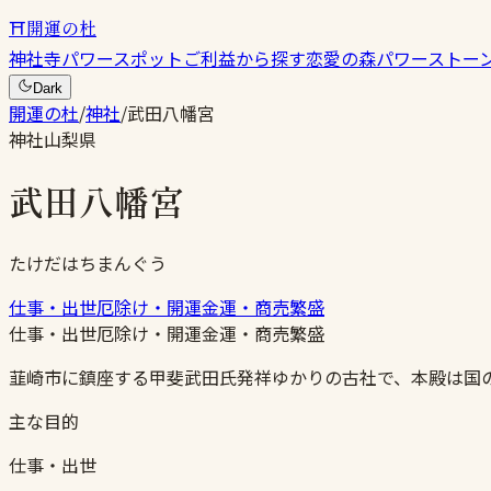
⛩
開運の杜
神社
寺
パワースポット
ご利益から探す
恋愛の森
パワーストー
Dark
開運の杜
/
神社
/
武田八幡宮
神社
山梨県
武田八幡宮
たけだはちまんぐう
仕事・出世
厄除け・開運
金運・商売繁盛
仕事・出世
厄除け・開運
金運・商売繁盛
韮崎市に鎮座する甲斐武田氏発祥ゆかりの古社で、本殿は国
主な目的
仕事・出世