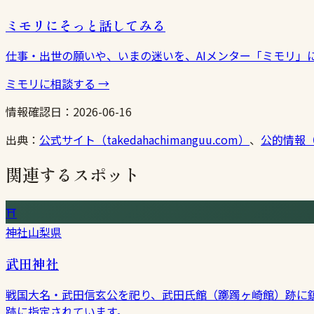
ミモリにそっと話してみる
仕事・出世の願いや、いまの迷いを、AIメンター「ミモリ」
ミモリに相談する
→
情報確認日：
2026-06-16
出典：
公式サイト（takedahachimanguu.com）
、
公的情報（ja
関連するスポット
⛩
神社
山梨県
武田神社
戦国大名・武田信玄公を祀り、武田氏館（躑躅ヶ崎館）跡に
跡に指定されています。