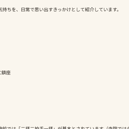
気持ちを、日常で思い出すきっかけとして紹介しています。
に鎮座
神前では「二拝二拍手一拝」が基本とされています（寺院では