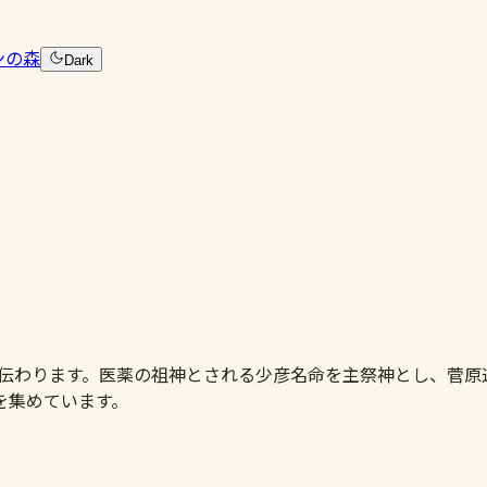
ンの森
Dark
建と伝わります。医薬の祖神とされる少彦名命を主祭神とし、菅
を集めています。