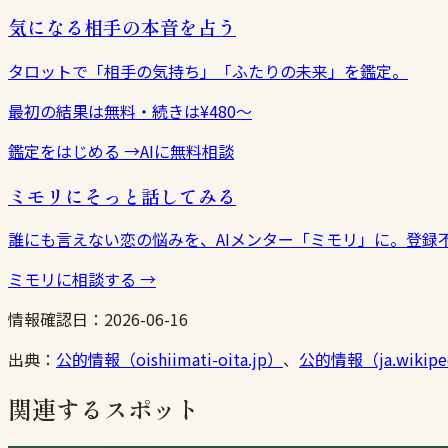
気になる相手の本音を占う
タロットで「相手の気持ち」「ふたりの未来」を鑑定。
最初の結果は無料・続きは¥480〜
鑑定をはじめる
→
AIに無料相談
ミモリにそっと話してみる
誰にも言えない恋の悩みを、AIメンター「ミモリ」に。登録
ミモリに相談する
→
情報確認日：
2026-06-16
出典：
公的情報（oishiimati-oita.jp）
、
公的情報（ja.wikiped
関連するスポット