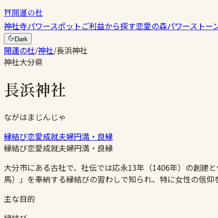
⛩
開運の杜
神社
寺
パワースポット
ご利益から探す
恋愛の森
パワーストー
Dark
開運の杜
/
神社
/
長浜神社
神社
大分県
長浜神社
ながはまじんじゃ
縁結び
恋愛成就
夫婦円満・良縁
縁結び
恋愛成就
夫婦円満・良縁
大分市にある古社で、社伝では応永13年（1406年）の創
馬）」を奉納する縁結びの習わしで知られ、特に女性の信仰
主な目的
縁結び