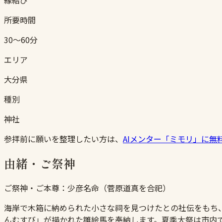
所要時間
30〜60分
エリア
大分県
種別
神社
参拝前に願いを整理したい方は、
AIメンター「ミモリ」に無
由緒・ご祭神
ご祭神・ご本尊：
少彦名命（菅原道真を合祀）
海岸で木箱に納められた小さな祠を見つけたとの社伝をもち
んむすび」が描かれた雛絵馬を奉納します。夏季大祭は市内