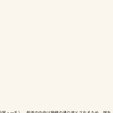
合掌・一礼）。参道の中央は神様の通り道とされるため、端を