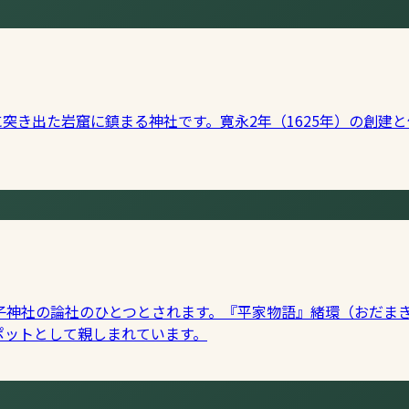
に突き出た岩窟に鎮まる神社です。寛永2年（1625年）の創建
子神社の論社のひとつとされます。『平家物語』緒環（おだま
ポットとして親しまれています。