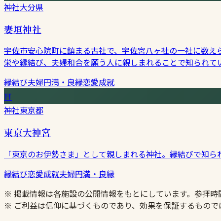
神社
大分県
妻垣神社
宇佐市安心院町に鎮まる古社で、宇佐宮八ヶ社の一社に数え
栄や縁結び、夫婦和合を願う人に親しまれることで知られて
縁結び
夫婦円満・良縁
恋愛成就
⛩
神社
東京都
東京大神宮
「東京のお伊勢さま」として親しまれる神社。縁結びで知ら
縁結び
恋愛成就
夫婦円満・良縁
※ 掲載情報は各施設の公開情報をもとにしています。参拝
※ ご利益は信仰に基づくものであり、効果を保証するもので