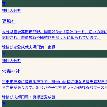
⛩
神社
大分県
粟嶋社
大分県豊後高田市臼野、国道213号「恋叶ロード」沿いの海
信仰され、恋愛成就や縁結びを願う人に知られています。
縁結び
恋愛成就
夫婦円満・良縁
⛩
神社
大分県
穴森神社
竹田市神原に鎮まる神社で、祖母山信仰に連なる健男霜凝日
る岩窟があります。出会いや子宝を願う人が訪れるパワース
縁結び
夫婦円満・良縁
恋愛成就
⛩