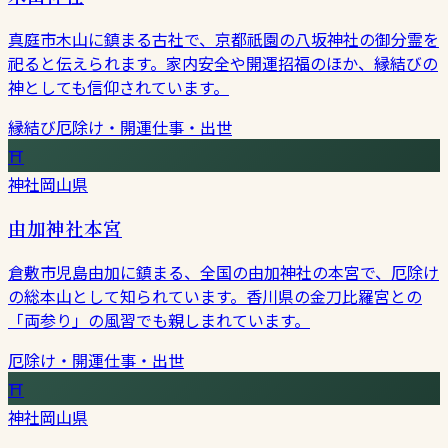
真庭市木山に鎮まる古社で、京都祇園の八坂神社の御分霊を
祀ると伝えられます。家内安全や開運招福のほか、縁結びの
神としても信仰されています。
縁結び
厄除け・開運
仕事・出世
⛩
神社
岡山県
由加神社本宮
倉敷市児島由加に鎮まる、全国の由加神社の本宮で、厄除け
の総本山として知られています。香川県の金刀比羅宮との
「両参り」の風習でも親しまれています。
厄除け・開運
仕事・出世
⛩
神社
岡山県