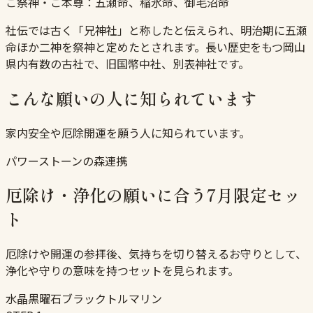
ご祭神・ご本尊：
五瀬命、稲氷命、御毛沼命
社伝では古く「兄神社」と称したと伝えられ、明治期に五瀬
命ほか二神を祭神と定めたとされます。長い歴史をもつ岡山
県内有数の古社で、旧国幣中社、別表神社です。
こんな願いの人に知られています
家内安全や厄除開運を願う人に知られています。
パワーストーンの森連携
厄除け・浄化の願いに合う7月限定セッ
ト
厄除けや開運の参拝後、気持ちを切り替えるお守りとして、
浄化や守りの意味を持つセットを見られます。
水晶
黒曜石
ブラックトルマリン