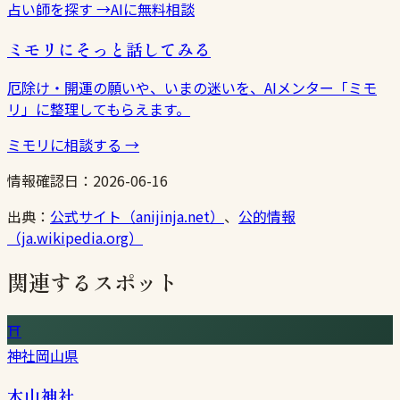
占い師を探す
→
AIに無料相談
ミモリにそっと話してみる
厄除け・開運の願いや、いまの迷いを、AIメンター「ミモ
リ」に整理してもらえます。
ミモリに相談する
→
情報確認日：
2026-06-16
出典：
公式サイト（anijinja.net）
、
公的情報
（ja.wikipedia.org）
関連するスポット
⛩
神社
岡山県
木山神社