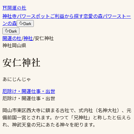
⛩
開運の杜
神社
寺
パワースポット
ご利益から探す
恋愛の森
パワーストー
ンの森
Dark
Dark
開運の杜
/
神社
/
安仁神社
神社
岡山県
安仁神社
あにじんじゃ
厄除け・開運
仕事・出世
厄除け・開運
仕事・出世
岡山市東区西大寺に鎮まる古社で、式内社（名神大社）、元
備前国一宮とされます。かつて「兄神社」と称したと伝えら
れ、神武天皇の兄にあたる神々を祀ります。