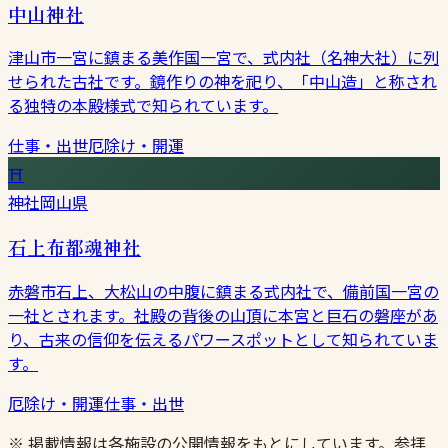
中山神社
津山市一宮に鎮まる美作国一宮で、式内社（名神大社）に列
せられた古社です。鏡作りの神を祀り、「中山造」と称され
る独特の本殿様式で知られています。
仕事・出世
厄除け・開運
⛩
神社
岡山県
石上布都魂神社
赤磐市石上、大松山の中腹に鎮まる式内社で、備前国一宮の
一社とされます。社殿の背後の山頂に本宮と巨石の磐座があ
り、古来の信仰を伝えるパワースポットとして知られていま
す。
厄除け・開運
仕事・出世
※ 掲載情報は各施設の公開情報をもとにしています。参拝