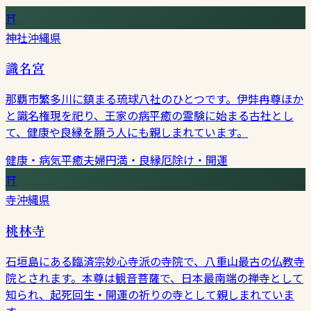
⛩
神社
沖縄県
識名宮
那覇市繁多川に鎮まる琉球八社のひとつです。伊弉冉尊ほか
と識名権現を祀り、王家の病平癒の霊験に始まる古社とし
て、健康や良縁を願う人にも親しまれています。
健康・病気平癒
夫婦円満・良縁
厄除け・開運
⛩
寺
沖縄県
桃林寺
石垣島にある臨済宗妙心寺派の寺院で、八重山最古の仏教寺
院とされます。本尊は観音菩薩で、日本最南端の禅寺として
知られ、起死回生・開運の祈りの寺として親しまれていま
す。