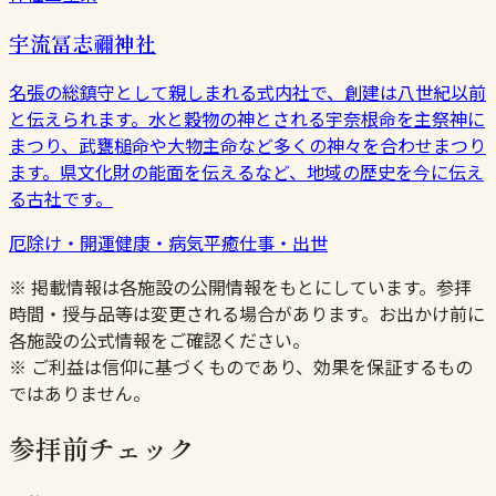
宇流冨志禰神社
名張の総鎮守として親しまれる式内社で、創建は八世紀以前
と伝えられます。水と穀物の神とされる宇奈根命を主祭神に
まつり、武甕槌命や大物主命など多くの神々を合わせまつり
ます。県文化財の能面を伝えるなど、地域の歴史を今に伝え
る古社です。
厄除け・開運
健康・病気平癒
仕事・出世
※ 掲載情報は各施設の公開情報をもとにしています。参拝
時間・授与品等は変更される場合があります。お出かけ前に
各施設の公式情報をご確認ください。
※ ご利益は信仰に基づくものであり、効果を保証するもの
ではありません。
参拝前チェック