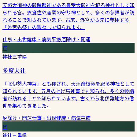
天照大御神の御饌都神である豊受大御神を祀る神社として知
られる宮。衣食住や産業の守り神として、多くの参拝者が訪
れることで知られています。古来、外宮から先に参拝する
「外宮先祭」の習わしで知られます。
仕事・出世
健康・病気平癒
厄除け・開運
⛩
神社
三重県
多度大社
「北伊勢大神宮」とも称され、天津彦根命を祀る神社として
知られています。五月の上げ馬神事でも知られ、多くの参詣
者が訪れることで知られています。古くから北伊勢地方の信
仰を集めてきました。
厄除け・開運
仕事・出世
健康・病気平癒
⛩
神社
三重県