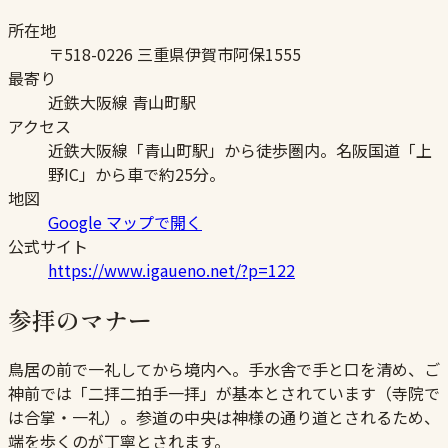
所在地
〒518-0226 三重県伊賀市阿保1555
最寄り
近鉄大阪線 青山町駅
アクセス
近鉄大阪線「青山町駅」から徒歩圏内。名阪国道「上
野IC」から車で約25分。
地図
Google マップで開く
公式サイト
https://www.igaueno.net/?p=122
参拝のマナー
鳥居の前で一礼してから境内へ。手水舎で手と口を清め、ご
神前では「二拝二拍手一拝」が基本とされています（寺院で
は合掌・一礼）。参道の中央は神様の通り道とされるため、
端を歩くのが丁寧とされます。