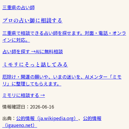
三重県の占い師
プロの占い師に相談する
三重県で相談できる占い師を探せます。対面・電話・オンラ
インに対応。
占い師を探す
→
AIに無料相談
ミモリにそっと話してみる
厄除け・開運の願いや、いまの迷いを、AIメンター「ミモ
リ」に整理してもらえます。
ミモリに相談する
→
情報確認日：
2026-06-16
出典：
公的情報（ja.wikipedia.org）
、
公的情報
（igaueno.net）