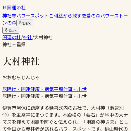
⛩
開運の杜
神社
寺
パワースポット
ご利益から探す
恋愛の森
パワーストー
ンの森
Dark
Dark
開運の杜
/
神社
/
大村神社
神社
三重県
大村神社
おおむらじんじゃ
厄除け・開運
健康・病気平癒
仕事・出世
厄除け・開運
健康・病気平癒
仕事・出世
伊賀市阿保に鎮座する延喜式内の古社で、大村神（池速別
命）を主祭神にまつります。本殿横の「要石」が地中の大ナ
マズを抑えて地震を防ぐと伝えられ、「地震の神さま」とし
て全国から参拝者が訪れるパワースポットです。桃山時代の