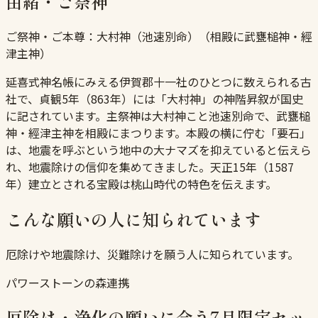
由緒・ご祭神
ご祭神・ご本尊：
大村神（池速別命）（相殿に武甕槌神・經
津主神）
延喜式神名帳にみえる伊賀郡十一社のひとつに数えられる古
社で、貞観5年（863年）には「大村神」の神階昇叙が国史
に記されています。主祭神は大村神こと池速別命で、武甕槌
神・經津主神を相殿にまつります。本殿の横に佇む「要石」
は、地震を呼ぶという地中の大ナマズを抑えていると伝えら
れ、地震除けの信仰を集めてきました。天正15年（1587
年）建立とされる宝殿は桃山時代の特色を伝えます。
こんな願いの人に知られています
厄除けや地震除け、災難除けを願う人に知られています。
パワーストーンの森連携
厄除け・浄化の願いに合う7月限定セッ