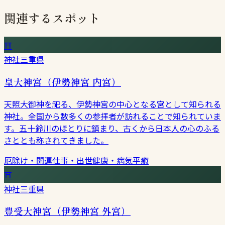
関連するスポット
⛩
神社
三重県
皇大神宮（伊勢神宮 内宮）
天照大御神を祀る、伊勢神宮の中心となる宮として知られる
神社。全国から数多くの参拝者が訪れることで知られていま
す。五十鈴川のほとりに鎮まり、古くから日本人の心のふる
さととも称されてきました。
厄除け・開運
仕事・出世
健康・病気平癒
⛩
神社
三重県
豊受大神宮（伊勢神宮 外宮）