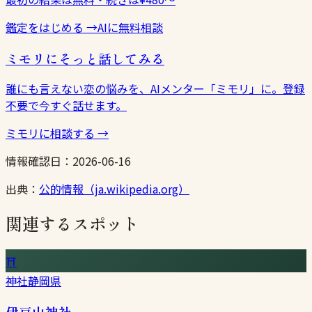
鑑定をはじめる
→
AIに無料相談
ミモリにそっと話してみる
誰にも言えない恋の悩みを、AIメンター「ミモリ」に。登録
不要で今すぐ話せます。
ミモリに相談する
→
情報確認日：
2026-06-16
出典：
公的情報（ja.wikipedia.org）
関連するスポット
⛩
神社
静岡県
伊豆山神社