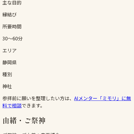
主な目的
縁結び
所要時間
30〜60分
エリア
静岡県
種別
神社
参拝前に願いを整理したい方は、
AIメンター「ミモリ」に無
料で相談
できます。
由緒・ご祭神