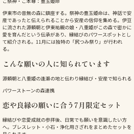
ご祭神・ご本尊：
豊玉姫命
伊東市の音無の森に鎮座する。祭神の豊玉姫命は、神話で安
産であったと伝えられることから安産の信仰を集める。伊豆
に流された源頼朝と伊東祐親の娘・八重姫がこの森で密かに
愛を育んだという伝承があり、縁結びのパワースポットとし
て紹介される。11月には独特の「尻つみ祭り」が行われ
る。
こんな願いの人に知られています
源頼朝と八重姫の逢瀬の地と伝わり縁結び・安産で知られる
パワーストーンの森連携
恋や良縁の願いに合う7月限定セット
縁結びや恋愛成就の参拝後、日常でも願いを意識したい方
へ。ブレスレット・小石・浄化用さざれをまとめたセットを