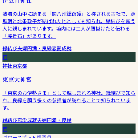
熱海の山中に鎮まる「関八州総鎮護」と称される古社で、源
頼朝と北条政子が結ばれた地としても知られ、縁結びを願う
人に親しまれています。境内には二人が腰掛けたと伝わる
「腰掛石」があります。
縁結び
夫婦円満・良縁
恋愛成就
⛩
神社
東京都
東京大神宮
「東京のお伊勢さま」として親しまれる神社。縁結びで知ら
れ、良縁を願う多くの参拝者が訪れることで知られていま
す。
縁結び
恋愛成就
夫婦円満・良縁
⛩
パワースポット
福岡県