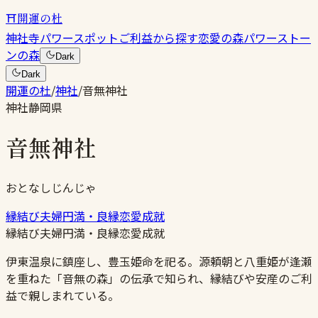
⛩
開運の杜
神社
寺
パワースポット
ご利益から探す
恋愛の森
パワーストー
ンの森
Dark
Dark
開運の杜
/
神社
/
音無神社
神社
静岡県
音無神社
おとなしじんじゃ
縁結び
夫婦円満・良縁
恋愛成就
縁結び
夫婦円満・良縁
恋愛成就
伊東温泉に鎮座し、豊玉姫命を祀る。源頼朝と八重姫が逢瀬
を重ねた「音無の森」の伝承で知られ、縁結びや安産のご利
益で親しまれている。