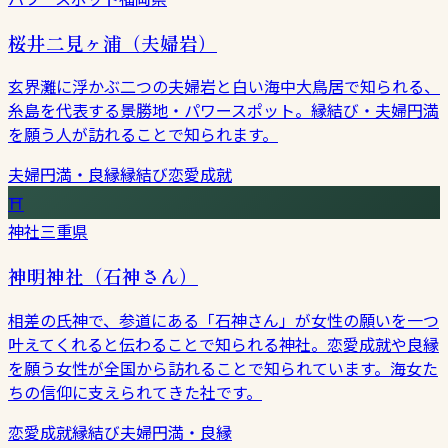
桜井二見ヶ浦（夫婦岩）
玄界灘に浮かぶ二つの夫婦岩と白い海中大鳥居で知られる、
糸島を代表する景勝地・パワースポット。縁結び・夫婦円満
を願う人が訪れることで知られます。
夫婦円満・良縁
縁結び
恋愛成就
⛩
神社
三重県
神明神社（石神さん）
相差の氏神で、参道にある「石神さん」が女性の願いを一つ
叶えてくれると伝わることで知られる神社。恋愛成就や良縁
を願う女性が全国から訪れることで知られています。海女た
ちの信仰に支えられてきた社です。
恋愛成就
縁結び
夫婦円満・良縁