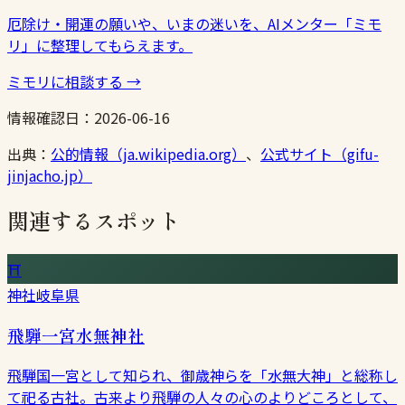
厄除け・開運の願いや、いまの迷いを、AIメンター「ミモ
リ」に整理してもらえます。
ミモリに相談する
→
情報確認日：
2026-06-16
出典：
公的情報（ja.wikipedia.org）
、
公式サイト（gifu-
jinjacho.jp）
関連するスポット
⛩
神社
岐阜県
飛騨一宮水無神社
飛騨国一宮として知られ、御歳神らを「水無大神」と総称し
て祀る古社。古来より飛騨の人々の心のよりどころとして、