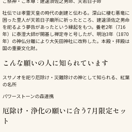
ご祭神・ご本尊：
建速須佐之男命、天若日子命
社伝では孝霊天皇の時代の創建と伝わる。深山に棲む悪竜に
困った里人が天若日子廟所に祈ったところ、建速須佐之男命
を祀るよう夢告があったという縁起をもつ。養老2年（716
年）に泰澄大師が開基し禅定寺と号したが、明治3年（1870
年）の神仏分離により大矢田神社に改称した。本殿・拝殿は
国の重要文化財。
こんな願いの人に知られています
スサノオを祀り厄除け・災難除けの神として知られる、紅葉
の名所
パワーストーンの森連携
厄除け・浄化の願いに合う7月限定セッ
ト