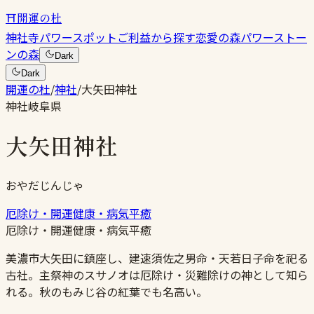
⛩
開運の杜
神社
寺
パワースポット
ご利益から探す
恋愛の森
パワーストー
ンの森
Dark
Dark
開運の杜
/
神社
/
大矢田神社
神社
岐阜県
大矢田神社
おやだじんじゃ
厄除け・開運
健康・病気平癒
厄除け・開運
健康・病気平癒
美濃市大矢田に鎮座し、建速須佐之男命・天若日子命を祀る
古社。主祭神のスサノオは厄除け・災難除けの神として知ら
れる。秋のもみじ谷の紅葉でも名高い。