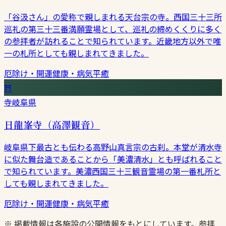
「谷汲さん」の愛称で親しまれる天台宗の寺。西国三十三所
巡礼の第三十三番満願霊場として、巡礼の締めくくりに多く
の参拝者が訪れることで知られています。近畿地方以外で唯
一の札所としても親しまれてきました。
厄除け・開運
健康・病気平癒
⛩
寺
岐阜県
日龍峯寺（高澤観音）
岐阜県下最古とも伝わる高野山真言宗の古刹。本堂が清水寺
に似た舞台造であることから「美濃清水」とも呼ばれること
で知られています。美濃西国三十三観音霊場の第一番札所と
しても親しまれてきました。
厄除け・開運
健康・病気平癒
※ 掲載情報は各施設の公開情報をもとにしています。参拝