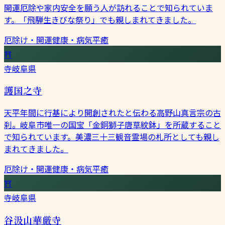
開運厄除や家内安全を願う人が訪れることで知られていま
す。「飛騨生きびな祭り」でも親しまれてきました。
厄除け・開運
健康・病気平癒
⛩
寺
岐阜県
護国之寺
天平年間に行基により開創されたと伝わる高野山真言宗の古
刹。岐阜市唯一の国宝「金銅獅子唐草紋鉢」を所蔵すること
で知られています。美濃三十三観音霊場の札所としても親し
まれてきました。
厄除け・開運
健康・病気平癒
⛩
寺
岐阜県
谷汲山華厳寺