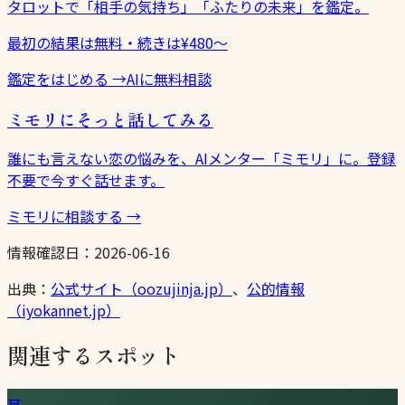
タロットで「相手の気持ち」「ふたりの未来」を鑑定。
最初の結果は無料・続きは¥480〜
鑑定をはじめる
→
AIに無料相談
ミモリにそっと話してみる
誰にも言えない恋の悩みを、AIメンター「ミモリ」に。登録
不要で今すぐ話せます。
ミモリに相談する
→
情報確認日：
2026-06-16
出典：
公式サイト（oozujinja.jp）
、
公的情報
（iyokannet.jp）
関連するスポット
⛩