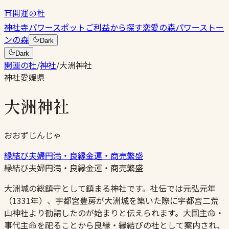
⛩
開運の杜
神社
寺
パワースポット
ご利益から探す
恋愛の森
パワーストー
ンの森
Dark
Dark
開運の杜
/
神社
/
大洲神社
神社
愛媛県
大洲神社
おおずじんじゃ
縁結び
夫婦円満・良縁
金運・商売繁盛
縁結び
夫婦円満・良縁
金運・商売繁盛
大洲城の総鎮守として鎮まる神社です。社伝では元弘元年
（1331年）、宇都宮豊房が大洲城を築いた際に宇都宮二荒
山神社より勧請したのが始まりと伝えられます。大国主命・
事代主命を祀ることから良縁・縁結びの社として案内され、