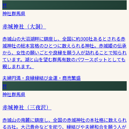
⛩
神社
群馬県
赤城神社（大洞）
赤城山の大沼湖畔に鎮座し、全国に約300社あるとされる赤
城神社の総本宮格のひとつに数えられる神社。赤城姫の伝承
から、女性の願いごとや良縁を願う人が訪れることで知られ
ています。湖と山を望む群馬有数のパワースポットとしても
親しまれます。
夫婦円満・良縁
縁結び
金運・商売繁盛
⛩
神社
群馬県
赤城神社（三夜沢）
赤城山の南麓に鎮座し、全国の赤城神社の本社格に数えられ
る古社。大己貴命などを祀り、縁結びや夫婦和合を願う人が