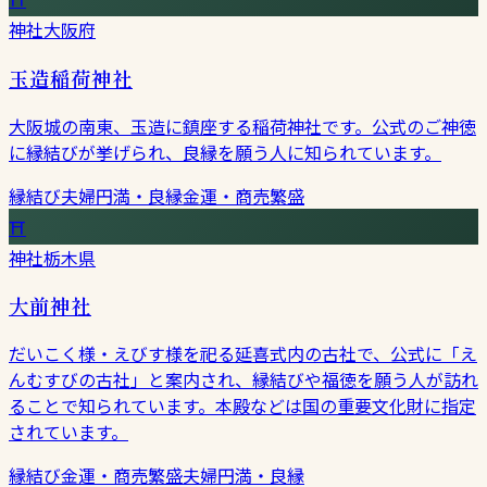
神社
大阪府
玉造稲荷神社
大阪城の南東、玉造に鎮座する稲荷神社です。公式のご神徳
に縁結びが挙げられ、良縁を願う人に知られています。
縁結び
夫婦円満・良縁
金運・商売繁盛
⛩
神社
栃木県
大前神社
だいこく様・えびす様を祀る延喜式内の古社で、公式に「え
んむすびの古社」と案内され、縁結びや福徳を願う人が訪れ
ることで知られています。本殿などは国の重要文化財に指定
されています。
縁結び
金運・商売繁盛
夫婦円満・良縁