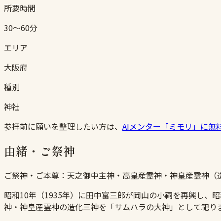
所要時間
30〜60分
エリア
大阪府
種別
神社
参拝前に願いを整理したい方は、
AIメンター「ミモリ」に無
由緒・ご祭神
ご祭神・ご本尊：
天之御中主神・高皇産霊神・神皇産霊神（
昭和10年（1935年）に田中富三郎が岡山の小祠を再興し、昭
神・神皇産霊神の造化三神を「サムハラの大神」として祀り