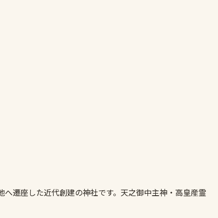
に現在地へ遷座した近代創建の神社です。天之御中主神・高皇産霊