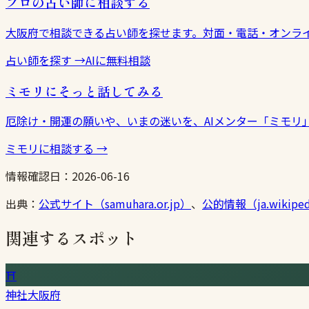
プロの占い師に相談する
大阪府で相談できる占い師を探せます。対面・電話・オンラ
占い師を探す
→
AIに無料相談
ミモリにそっと話してみる
厄除け・開運の願いや、いまの迷いを、AIメンター「ミモリ
ミモリに相談する
→
情報確認日：
2026-06-16
出典：
公式サイト（samuhara.or.jp）
、
公的情報（ja.wikiped
関連するスポット
⛩
神社
大阪府