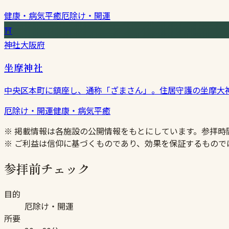
健康・病気平癒
厄除け・開運
⛩
神社
大阪府
坐摩神社
中央区本町に鎮座し、通称「ざまさん」。住居守護の坐摩大
厄除け・開運
健康・病気平癒
※ 掲載情報は各施設の公開情報をもとにしています。参拝
※ ご利益は信仰に基づくものであり、効果を保証するもので
参拝前チェック
目的
厄除け・開運
所要