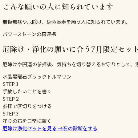
こんな願いの人に知られています
無傷無病や厄除け、延命長寿を願う人に知られています。
パワーストーンの森連携
厄除け・浄化の願いに合う7月限定セッ
厄除けや開運の参拝後、気持ちを切り替えるお守りとして、
水晶
黒曜石
ブラックトルマリン
STEP
1
手放したいことを書く
STEP
2
参拝で区切りをつける
STEP
3
守りの石を日常に置く
厄除け浄化セットを見る
→
石の診断をする