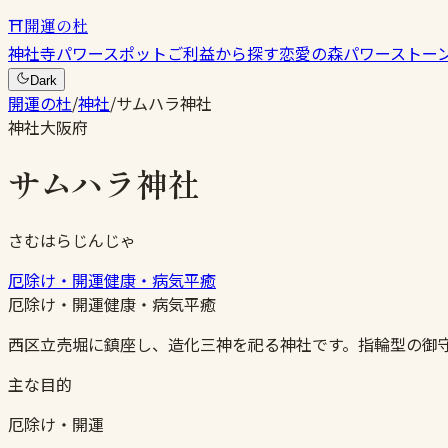
⛩
開運の杜
神社
寺
パワースポット
ご利益から探す
恋愛の森
パワーストー
Dark
開運の杜
/
神社
/
サムハラ神社
神社
大阪府
サムハラ神社
さむはらじんじゃ
厄除け・開運
健康・病気平癒
厄除け・開運
健康・病気平癒
西区立売堀に鎮座し、造化三神を祀る神社です。指輪型の御
主な目的
厄除け・開運