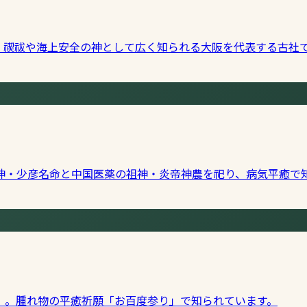
。禊祓や海上安全の神として広く知られる大阪を代表する古社
神・少彦名命と中国医薬の祖神・炎帝神農を祀り、病気平癒で
」。腫れ物の平癒祈願「お百度参り」で知られています。