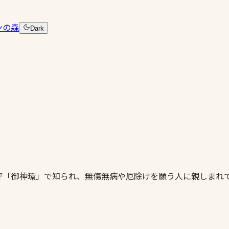
ンの森
Dark
守「御神環」で知られ、無傷無病や厄除けを願う人に親しまれ