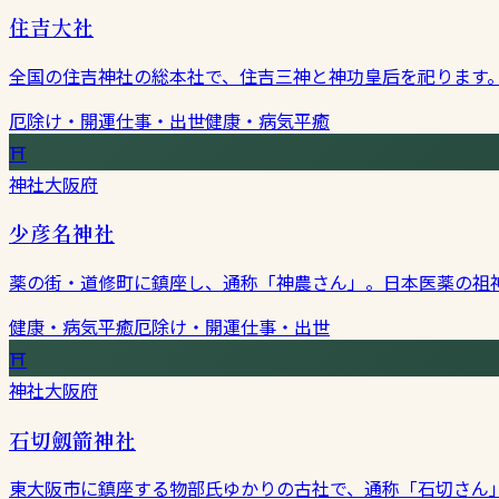
住吉大社
全国の住吉神社の総本社で、住吉三神と神功皇后を祀ります
厄除け・開運
仕事・出世
健康・病気平癒
⛩
神社
大阪府
少彦名神社
薬の街・道修町に鎮座し、通称「神農さん」。日本医薬の祖
健康・病気平癒
厄除け・開運
仕事・出世
⛩
神社
大阪府
石切劔箭神社
東大阪市に鎮座する物部氏ゆかりの古社で、通称「石切さん