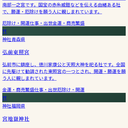
南部一之宮です。国宝の赤糸威鎧などを伝える由緒ある社
で、勝運・厄除けを願う人に親しまれています。
厄除け・開運
仕事・出世
金運・商売繁盛
⛩
神社
青森県
弘前東照宮
弘前市に鎮座し、徳川家康公と天照大神を祀る社です。全国
に先駆けて勧請された東照宮の一つとされ、開運・勝運を願
う人に親しまれています。
金運・商売繁盛
仕事・出世
厄除け・開運
⛩
神社
福岡県
宮地嶽神社