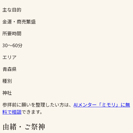
主な目的
金運・商売繁盛
所要時間
30〜60分
エリア
青森県
種別
神社
参拝前に願いを整理したい方は、
AIメンター「ミモリ」に無
料で相談
できます。
由緒・ご祭神