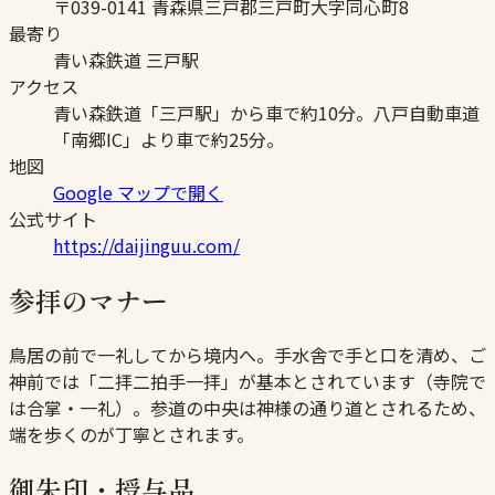
〒039-0141 青森県三戸郡三戸町大字同心町8
最寄り
青い森鉄道 三戸駅
アクセス
青い森鉄道「三戸駅」から車で約10分。八戸自動車道
「南郷IC」より車で約25分。
地図
Google マップで開く
公式サイト
https://daijinguu.com/
参拝のマナー
鳥居の前で一礼してから境内へ。手水舎で手と口を清め、ご
神前では「二拝二拍手一拝」が基本とされています（寺院で
は合掌・一礼）。参道の中央は神様の通り道とされるため、
端を歩くのが丁寧とされます。
御朱印・授与品