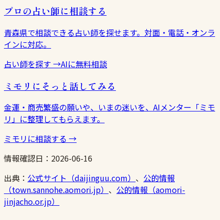
プロの占い師に相談する
青森県で相談できる占い師を探せます。対面・電話・オンラ
インに対応。
占い師を探す
→
AIに無料相談
ミモリにそっと話してみる
金運・商売繁盛の願いや、いまの迷いを、AIメンター「ミモ
リ」に整理してもらえます。
ミモリに相談する
→
情報確認日：
2026-06-16
出典：
公式サイト（daijinguu.com）
、
公的情報
（town.sannohe.aomori.jp）
、
公的情報（aomori-
jinjacho.or.jp）