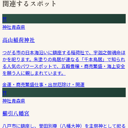
関連するスポット
⛩
神社
青森県
高山稲荷神社
つがる市の日本海沿いに鎮座する稲荷社で、宇迦之御魂命ほ
かを祀ります。朱塗りの鳥居が連なる「千本鳥居」で知られ
る人気のパワースポットで、五穀豊穣・商売繁盛・海上安全
を願う人に親しまれています。
金運・商売繁盛
仕事・出世
厄除け・開運
⛩
神社
青森県
櫛引八幡宮
八戸市に鎮座し、誉田別尊（八幡大神）を主祭神として祀る