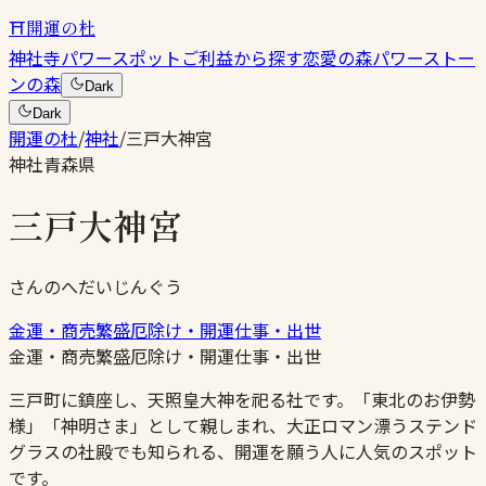
⛩
開運の杜
神社
寺
パワースポット
ご利益から探す
恋愛の森
パワーストー
ンの森
Dark
Dark
開運の杜
/
神社
/
三戸大神宮
神社
青森県
三戸大神宮
さんのへだいじんぐう
金運・商売繁盛
厄除け・開運
仕事・出世
金運・商売繁盛
厄除け・開運
仕事・出世
三戸町に鎮座し、天照皇大神を祀る社です。「東北のお伊勢
様」「神明さま」として親しまれ、大正ロマン漂うステンド
グラスの社殿でも知られる、開運を願う人に人気のスポット
です。