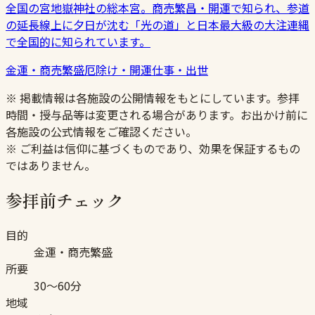
全国の宮地嶽神社の総本宮。商売繁昌・開運で知られ、参道
の延長線上に夕日が沈む「光の道」と日本最大級の大注連縄
で全国的に知られています。
金運・商売繁盛
厄除け・開運
仕事・出世
※ 掲載情報は各施設の公開情報をもとにしています。参拝
時間・授与品等は変更される場合があります。お出かけ前に
各施設の公式情報をご確認ください。
※ ご利益は信仰に基づくものであり、効果を保証するもの
ではありません。
参拝前チェック
目的
金運・商売繁盛
所要
30〜60分
地域