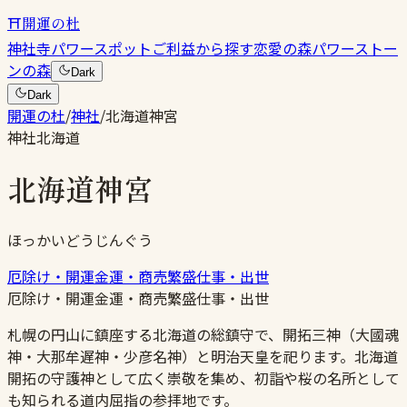
⛩
開運の杜
神社
寺
パワースポット
ご利益から探す
恋愛の森
パワーストー
ンの森
Dark
Dark
開運の杜
/
神社
/
北海道神宮
神社
北海道
北海道神宮
ほっかいどうじんぐう
厄除け・開運
金運・商売繁盛
仕事・出世
厄除け・開運
金運・商売繁盛
仕事・出世
札幌の円山に鎮座する北海道の総鎮守で、開拓三神（大國魂
神・大那牟遅神・少彦名神）と明治天皇を祀ります。北海道
開拓の守護神として広く崇敬を集め、初詣や桜の名所として
も知られる道内屈指の参拝地です。