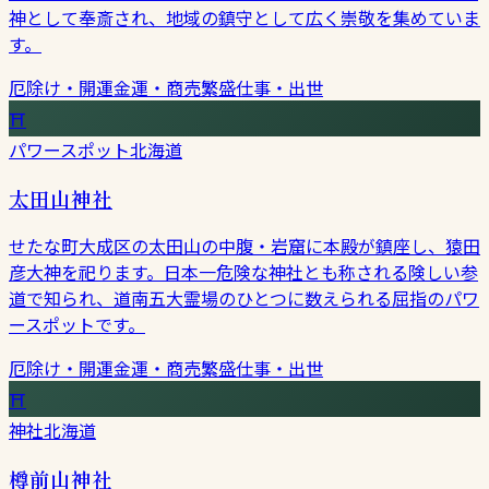
神として奉斎され、地域の鎮守として広く崇敬を集めていま
す。
厄除け・開運
金運・商売繁盛
仕事・出世
⛩
パワースポット
北海道
太田山神社
せたな町大成区の太田山の中腹・岩窟に本殿が鎮座し、猿田
彦大神を祀ります。日本一危険な神社とも称される険しい参
道で知られ、道南五大霊場のひとつに数えられる屈指のパワ
ースポットです。
厄除け・開運
金運・商売繁盛
仕事・出世
⛩
神社
北海道
樽前山神社