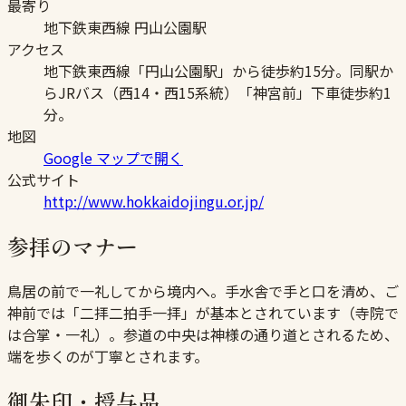
最寄り
地下鉄東西線 円山公園駅
アクセス
地下鉄東西線「円山公園駅」から徒歩約15分。同駅か
らJRバス（西14・西15系統）「神宮前」下車徒歩約1
分。
地図
Google マップで開く
公式サイト
http://www.hokkaidojingu.or.jp/
参拝のマナー
鳥居の前で一礼してから境内へ。手水舎で手と口を清め、ご
神前では「二拝二拍手一拝」が基本とされています（寺院で
は合掌・一礼）。参道の中央は神様の通り道とされるため、
端を歩くのが丁寧とされます。
御朱印・授与品