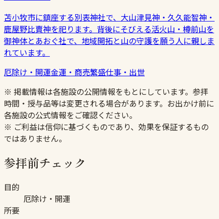
苫小牧市に鎮座する別表神社で、大山津見神・久久能智神・
鹿屋野比賣神を祀ります。背後にそびえる活火山・樽前山を
御神体とあおぐ社で、地域開拓と山の守護を願う人に親しま
れています。
厄除け・開運
金運・商売繁盛
仕事・出世
※ 掲載情報は各施設の公開情報をもとにしています。参拝
時間・授与品等は変更される場合があります。お出かけ前に
各施設の公式情報をご確認ください。
※ ご利益は信仰に基づくものであり、効果を保証するもの
ではありません。
参拝前チェック
目的
厄除け・開運
所要