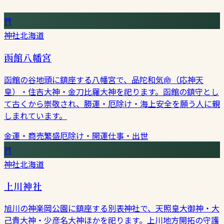
⛩
神社
北海道
函館八幡宮
函館の谷地頭に鎮座する八幡宮で、品陀和気命（応神天
皇）・住吉大神・金刀比羅大神を祀ります。函館の鎮守とし
て古くから崇敬され、勝運・厄除け・海上安全を願う人に親
しまれています。
金運・商売繁盛
厄除け・開運
仕事・出世
⛩
神社
北海道
上川神社
旭川の神楽岡公園に鎮座する別表神社で、天照皇大御神・大
己貴大神・少彦名大神ほかを祀ります。上川地方開拓の守護