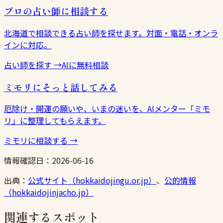
プロの占い師に相談する
北海道で相談できる占い師を探せます。対面・電話・オンラ
インに対応。
占い師を探す
→
AIに無料相談
ミモリにそっと話してみる
厄除け・開運の願いや、いまの迷いを、AIメンター「ミモ
リ」に整理してもらえます。
ミモリに相談する
→
情報確認日：
2026-06-16
出典：
公式サイト（hokkaidojingu.or.jp）
、
公的情報
（hokkaidojinjacho.jp）
関連するスポット