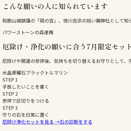
こんな願いの人に知られています
和歌山城鎮護の「岡の宮」、徳川吉宗の拾い親神社として知
パワーストーンの森連携
厄除け・浄化の願いに合う7月限定セッ
厄除けや開運の参拝後、気持ちを切り替えるお守りとして、
水晶
黒曜石
ブラックトルマリン
STEP
1
手放したいことを書く
STEP
2
参拝で区切りをつける
STEP
3
守りの石を日常に置く
厄除け浄化セットを見る
→
石の診断をする