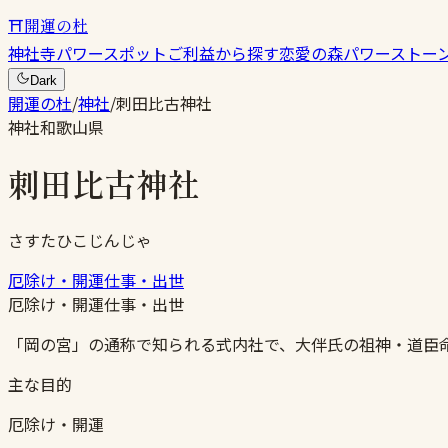
⛩
開運の杜
神社
寺
パワースポット
ご利益から探す
恋愛の森
パワーストー
Dark
開運の杜
/
神社
/
刺田比古神社
神社
和歌山県
刺田比古神社
さすたひこじんじゃ
厄除け・開運
仕事・出世
厄除け・開運
仕事・出世
「岡の宮」の通称で知られる式内社で、大伴氏の祖神・道臣
主な目的
厄除け・開運