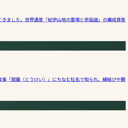
てきました。世界遺産「紀伊山地の霊場と参詣道」の構成資産
故事「鬪雞（とうけい）」にちなむ社名で知られ、縁結びや勝