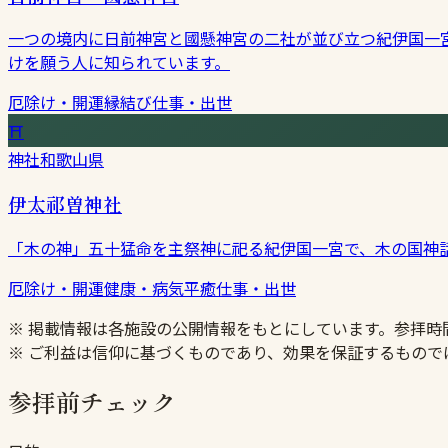
一つの境内に日前神宮と國懸神宮の二社が並び立つ紀伊国一
けを願う人に知られています。
厄除け・開運
縁結び
仕事・出世
⛩
神社
和歌山県
伊太祁曽神社
「木の神」五十猛命を主祭神に祀る紀伊国一宮で、木の国神
厄除け・開運
健康・病気平癒
仕事・出世
※ 掲載情報は各施設の公開情報をもとにしています。参拝
※ ご利益は信仰に基づくものであり、効果を保証するもので
参拝前チェック