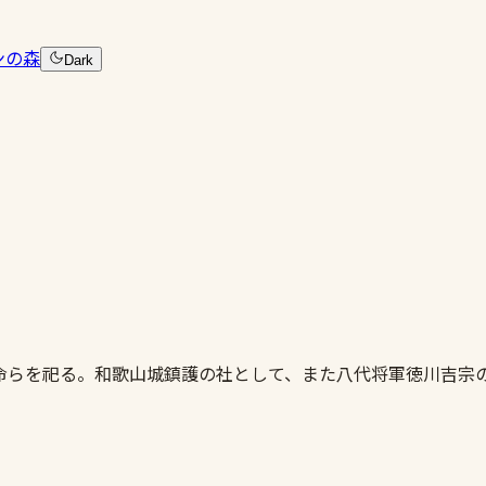
ンの森
Dark
命らを祀る。和歌山城鎮護の社として、また八代将軍徳川吉宗