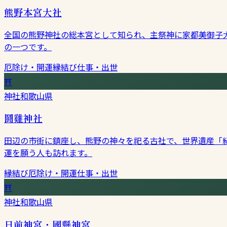
熊野本宮大社
全国の熊野神社の総本宮として知られ、主祭神に家都美御子
の一つです。
厄除け・開運
縁結び
仕事・出世
⛩
神社
和歌山県
鬪雞神社
田辺の市街に鎮座し、熊野の神々を祀る古社で、世界遺産「
運を願う人も訪れます。
縁結び
厄除け・開運
仕事・出世
⛩
神社
和歌山県
日前神宮・國懸神宮