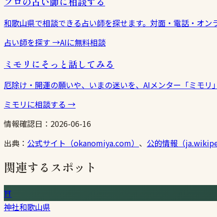
プロの占い師に相談する
和歌山県で相談できる占い師を探せます。対面・電話・オン
占い師を探す
→
AIに無料相談
ミモリにそっと話してみる
厄除け・開運の願いや、いまの迷いを、AIメンター「ミモリ
ミモリに相談する
→
情報確認日：
2026-06-16
出典：
公式サイト（okanomiya.com）
、
公的情報（ja.wikipe
関連するスポット
⛩
神社
和歌山県