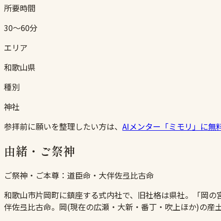
所要時間
30〜60分
エリア
和歌山県
種別
神社
参拝前に願いを整理したい方は、
AIメンター「ミモリ」に無
由緒・ご祭神
ご祭神・ご本尊：
道臣命・大伴佐弖比古命
和歌山市片岡町に鎮座する式内社で、旧社格は県社。「岡の
伴佐弖比古命。岡(現在の広瀬・大新・番丁・吹上ほか)の