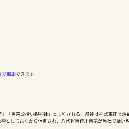
料で相談
できます。
宮」「吉宗公拾い親神社」とも称される。祭神は神武東征で活
産土神として古くから信仰され、八代将軍徳川吉宗が当社で拾い