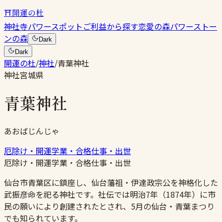
⛩
開運の杜
神社
寺
パワースポット
ご利益から探す
恋愛の森
パワーストー
ンの森
Dark
Dark
開運の杜
/
神社
/
青葉神社
神社
宮城県
青葉神社
あおばじんじゃ
厄除け・開運
学業・合格
仕事・出世
厄除け・開運
学業・合格
仕事・出世
仙台市青葉区に鎮座し、仙台藩祖・伊達政宗公を神格化した
武振彦命を祀る神社です。社伝では明治7年（1874年）に市
民の願いにより創建されたとされ、5月の仙台・青葉まつり
でも知られています。