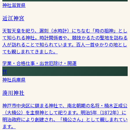
神社
滋賀県
近江神宮
天智天皇を祀り、漏刻（水時計）にちなむ「時の祖神」とし
て知られる神社。時計関係者や、競技かるたの聖地を訪ねる
人が訪れることで知られています。百人一首ゆかりの地とし
ても親しまれてきました。
学業・合格
仕事・出世
厄除け・開運
⛩
神社
兵庫県
湊川神社
神戸市中央区に鎮まる神社で、南北朝期の名将・楠木正成公
（大楠公）を主祭神として祀ります。明治5年（1872年）に
明治政府により創建され、「楠公さん」として親しまれてい
ます。