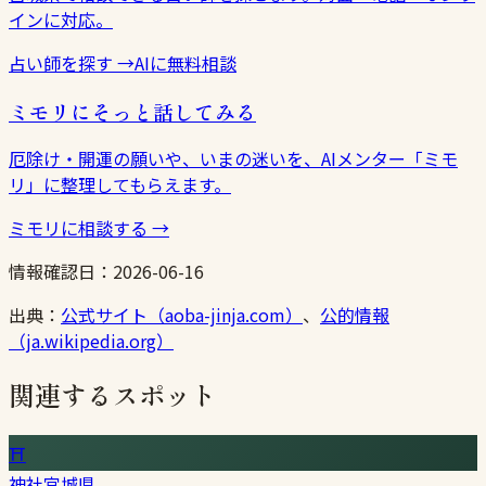
インに対応。
占い師を探す
→
AIに無料相談
ミモリにそっと話してみる
厄除け・開運の願いや、いまの迷いを、AIメンター「ミモ
リ」に整理してもらえます。
ミモリに相談する
→
情報確認日：
2026-06-16
出典：
公式サイト（aoba-jinja.com）
、
公的情報
（ja.wikipedia.org）
関連するスポット
⛩
神社
宮城県