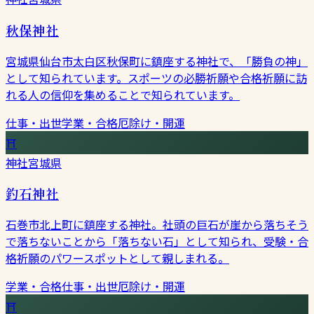
秋保神社
宮城県仙台市太白区秋保町に鎮座する神社で、「勝負の神」
として知られています。スポーツの必勝祈願や合格祈願に訪
れる人の信仰を集めることで知られています。
仕事・出世
学業・合格
厄除け・開運
⛩
神社
宮城県
釣石神社
石巻市北上町に鎮座する神社。社頭の巨石が崖から落ちそう
で落ちないことから「落ちない石」として知られ、受験・合
格祈願のパワースポットとして親しまれる。
学業・合格
仕事・出世
厄除け・開運
⛩