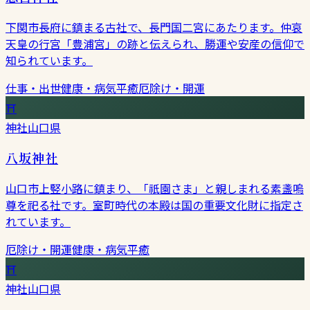
下関市長府に鎮まる古社で、長門国二宮にあたります。仲哀
天皇の行宮「豊浦宮」の跡と伝えられ、勝運や安産の信仰で
知られています。
仕事・出世
健康・病気平癒
厄除け・開運
⛩
神社
山口県
八坂神社
山口市上竪小路に鎮まり、「祇園さま」と親しまれる素盞嗚
尊を祀る社です。室町時代の本殿は国の重要文化財に指定さ
れています。
厄除け・開運
健康・病気平癒
⛩
神社
山口県