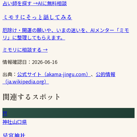
占い師を探す
→
AIに無料相談
ミモリにそっと話してみる
厄除け・開運の願いや、いまの迷いを、AIメンター「ミモ
リ」に整理してもらえます。
ミモリに相談する
→
情報確認日：
2026-06-16
出典：
公式サイト（akama-jingu.com）
、
公的情報
（ja.wikipedia.org）
関連するスポット
⛩
神社
山口県
忌宮神社