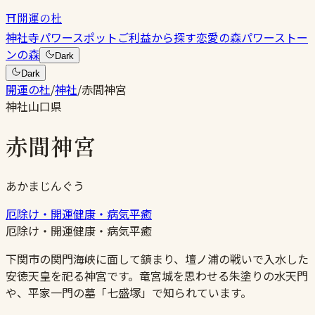
⛩
開運の杜
神社
寺
パワースポット
ご利益から探す
恋愛の森
パワーストー
ンの森
Dark
Dark
開運の杜
/
神社
/
赤間神宮
神社
山口県
赤間神宮
あかまじんぐう
厄除け・開運
健康・病気平癒
厄除け・開運
健康・病気平癒
下関市の関門海峡に面して鎮まり、壇ノ浦の戦いで入水した
安徳天皇を祀る神宮です。竜宮城を思わせる朱塗りの水天門
や、平家一門の墓「七盛塚」で知られています。