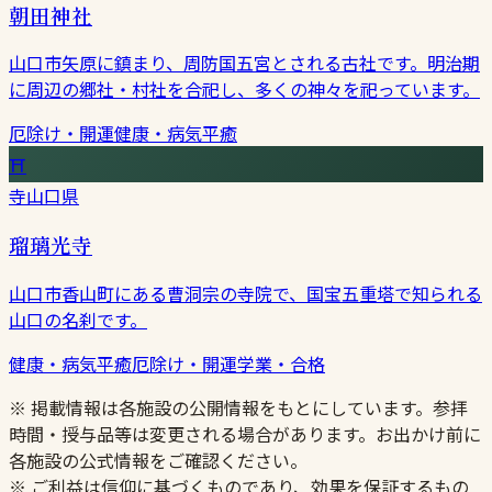
朝田神社
山口市矢原に鎮まり、周防国五宮とされる古社です。明治期
に周辺の郷社・村社を合祀し、多くの神々を祀っています。
厄除け・開運
健康・病気平癒
⛩
寺
山口県
瑠璃光寺
山口市香山町にある曹洞宗の寺院で、国宝五重塔で知られる
山口の名刹です。
健康・病気平癒
厄除け・開運
学業・合格
※ 掲載情報は各施設の公開情報をもとにしています。参拝
時間・授与品等は変更される場合があります。お出かけ前に
各施設の公式情報をご確認ください。
※ ご利益は信仰に基づくものであり、効果を保証するもの