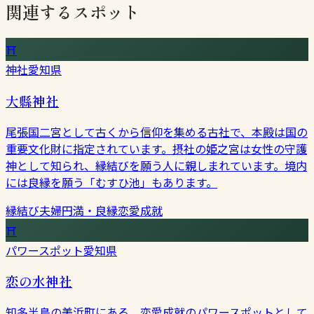
関連するスポット
⛩
神社
愛知県
大縣神社
尾張国二宮として古くから信仰を集める古社で、本殿は国の
重要文化財に指定されています。摂社の姫之宮は女性の守護
神として知られ、縁結びを願う人に親しまれています。境内
には良縁を願う「むすひ池」もあります。
縁結び
夫婦円満・良縁
恋愛成就
⛩
パワースポット
愛知県
恋の水神社
知多半島の美浜町にある、恋愛成就のパワースポットとして