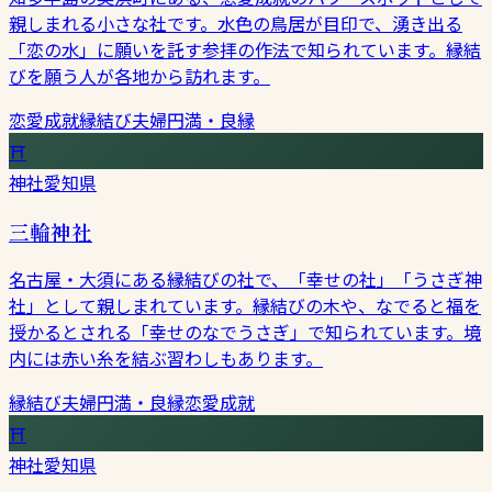
親しまれる小さな社です。水色の鳥居が目印で、湧き出る
「恋の水」に願いを託す参拝の作法で知られています。縁結
びを願う人が各地から訪れます。
恋愛成就
縁結び
夫婦円満・良縁
⛩
神社
愛知県
三輪神社
名古屋・大須にある縁結びの社で、「幸せの社」「うさぎ神
社」として親しまれています。縁結びの木や、なでると福を
授かるとされる「幸せのなでうさぎ」で知られています。境
内には赤い糸を結ぶ習わしもあります。
縁結び
夫婦円満・良縁
恋愛成就
⛩
神社
愛知県