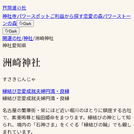
⛩
開運の杜
神社
寺
パワースポット
ご利益から探す
恋愛の森
パワーストー
ンの森
Dark
Dark
開運の杜
/
神社
/
洲崎神社
神社
愛知県
洲崎神社
すさきじんじゃ
縁結び
恋愛成就
夫婦円満・良縁
縁結び
恋愛成就
夫婦円満・良縁
名古屋の繁華街・栄にほど近い堀川のほとりに鎮座する古社
で、素戔嗚尊と稲田姫命をまつります。縁結びの神として知
られ、境内の「石神さま」をくぐる「縁結びの輪」でも親し
まれています。