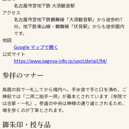
名古屋市営地下鉄 大須観音駅
アクセス
名古屋市営地下鉄鶴舞線「大須観音駅」から徒歩約7
分。地下鉄東山線・鶴舞線「伏見駅」からも徒歩圏内
です。
地図
Google マップで開く
公式サイト
https://www.nagoya-info.jp/spot/detail/94/
参拝のマナー
鳥居の前で一礼してから境内へ。手水舎で手と口を清め、ご
神前では「二拝二拍手一拝」が基本とされています（寺院で
は合掌・一礼）。参道の中央は神様の通り道とされるため、
端を歩くのが丁寧とされます。
御朱印・授与品