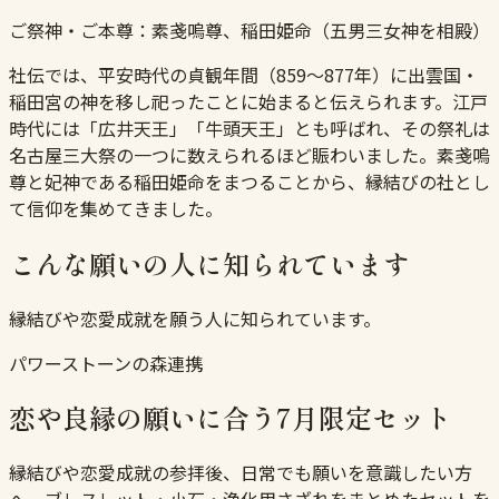
ご祭神・ご本尊：
素戔嗚尊、稲田姫命（五男三女神を相殿）
社伝では、平安時代の貞観年間（859〜877年）に出雲国・
稲田宮の神を移し祀ったことに始まると伝えられます。江戸
時代には「広井天王」「牛頭天王」とも呼ばれ、その祭礼は
名古屋三大祭の一つに数えられるほど賑わいました。素戔嗚
尊と妃神である稲田姫命をまつることから、縁結びの社とし
て信仰を集めてきました。
こんな願いの人に知られています
縁結びや恋愛成就を願う人に知られています。
パワーストーンの森連携
恋や良縁の願いに合う7月限定セット
縁結びや恋愛成就の参拝後、日常でも願いを意識したい方