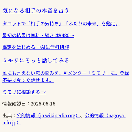
気になる相手の本音を占う
タロットで「相手の気持ち」「ふたりの未来」を鑑定。
最初の結果は無料・続きは¥480〜
鑑定をはじめる
→
AIに無料相談
ミモリにそっと話してみる
誰にも言えない恋の悩みを、AIメンター「ミモリ」に。登録
不要で今すぐ話せます。
ミモリに相談する
→
情報確認日：
2026-06-16
出典：
公的情報（ja.wikipedia.org）
、
公的情報（nagoya-
info.jp）