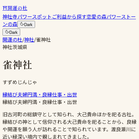
⛩
開運の杜
神社
寺
パワースポット
ご利益から探す
恋愛の森
パワーストー
ンの森
Dark
Dark
開運の杜
/
神社
/
雀神社
神社
茨城県
雀神社
すずめじんじゃ
縁結び
夫婦円満・良縁
仕事・出世
縁結び
夫婦円満・良縁
仕事・出世
旧古河町の総鎮守として知られ、大己貴命ほかを祀る古社。
縁結びの神として信仰される大己貴命を祀ることから、良縁
や開運を願う人が訪れることで知られています。渡良瀬川に
近い緑深い境内で親しまれてきました。