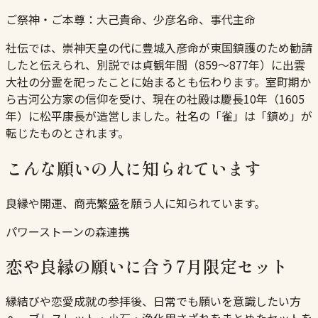
ご祭神・ご本尊：
大己貴命、少彦名命、事代主命
社伝では、崇神天皇の代に豊城入彦命が東国鎮護のため勧請
したと伝えられ、別説では貞観年間（859〜877年）に出雲
大社の分霊を祀ったことに始まるとも伝わります。室町期か
ら古河公方家の信仰を受け、現在の社殿は慶長10年（1605
年）に松平康長が造営しました。社名の「雀」は「鎮め」が
転じたものとされます。
こんな願いの人に知られています
良縁や開運、商売繁盛を願う人に知られています。
パワーストーンの森連携
恋や良縁の願いに合う7月限定セット
縁結びや恋愛成就の参拝後、日常でも願いを意識したい方