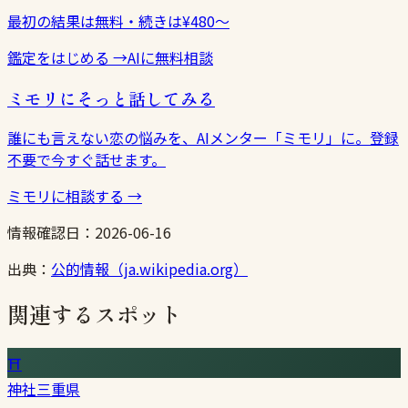
最初の結果は無料・続きは¥480〜
鑑定をはじめる
→
AIに無料相談
ミモリにそっと話してみる
誰にも言えない恋の悩みを、AIメンター「ミモリ」に。登録
不要で今すぐ話せます。
ミモリに相談する
→
情報確認日：
2026-06-16
出典：
公的情報（ja.wikipedia.org）
関連するスポット
⛩
神社
三重県