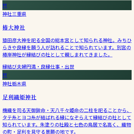
⛩
神社
三重県
椿大神社
猿田彦大神を祀る全国の総本宮として知られる神社。みちひ
らきや良縁を願う人が訪れることで知られています。別宮の
椿岸神社が縁結びの社として親しまれてきました。
縁結び
夫婦円満・良縁
仕事・出世
⛩
神社
栃木県
足利織姫神社
機織を司る天御鉾命・天八千々姫命の二柱を祀ることから、
タテ糸とヨコ糸が結ばれる縁になぞらえて縁結びの社として
知られています。朱塗りの社殿と七色の鳥居で名高く、織物
の町・足利を見守る景勝の地です。