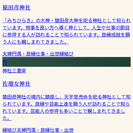
猿田彦神社
「みちひらき」の大神・猿田彦大神を祀る神社として知られ
ています。物事を良い方へ導く神として、人生や仕事の節目
に参拝する人が訪れることで知られています。良縁成就を願
う人にも親しまれてきました。
夫婦円満・良縁
仕事・出世
縁結び
⛩
神社
三重県
佐瑠女神社
猿田彦神社の境内に鎮座し、天宇受売命を祀る神社として知
られています。良縁や芸能上達を願う人が訪れることで知ら
れています。芸能人の参拝も多いことで親しまれてきまし
た。
縁結び
夫婦円満・良縁
仕事・出世