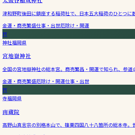
津和野町後田に鎮座する稲荷社で、日本五大稲荷のひとつに
金運・商売繁盛
仕事・出世
厄除け・開運
⛩
神社
福岡県
宮地嶽神社
全国の宮地嶽神社の総本宮。商売繁昌・開運で知られ、参道
金運・商売繁盛
厄除け・開運
仕事・出世
⛩
寺
福岡県
南蔵院
高野山真言宗の別格本山で、篠栗四国八十八箇所の総本寺。