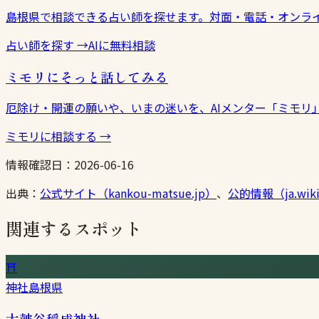
島根県で相談できる占い師を探せます。対面・電話・オンラ
占い師を探す
→
AIに無料相談
ミモリにそっと話してみる
厄除け・開運の願いや、いまの迷いを、AIメンター「ミモリ
ミモリに相談する
→
情報確認日：
2026-06-16
出典：
公式サイト（kankou-matsue.jp）
、
公的情報（ja.wikip
関連するスポット
⛩
神社
島根県
太皷谷稲成神社