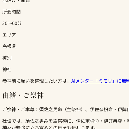
所要時間
30〜60分
エリア
島根県
種別
神社
参拝前に願いを整理したい方は、
AIメンター「ミモリ」に無
由緒・ご祭神
ご祭神・ご本尊：
須佐之男命（主祭神）、伊佐奈枳命・伊弉
社伝では、須佐之男命を主祭神に、伊佐奈枳命・伊弉冉尊・
神々が帰路に立ち寄るとの伝承も伝わります。