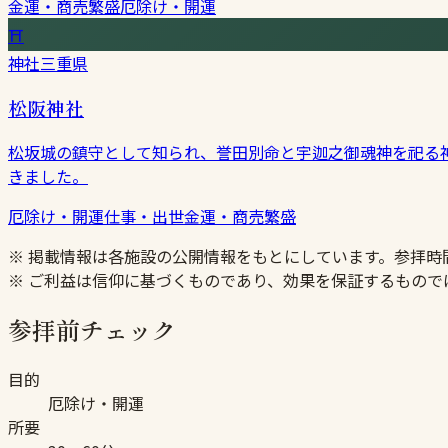
金運・商売繁盛
厄除け・開運
⛩
神社
三重県
松阪神社
松坂城の鎮守として知られ、誉田別命と宇迦之御魂神を祀る
きました。
厄除け・開運
仕事・出世
金運・商売繁盛
※ 掲載情報は各施設の公開情報をもとにしています。参拝
※ ご利益は信仰に基づくものであり、効果を保証するもので
参拝前チェック
目的
厄除け・開運
所要