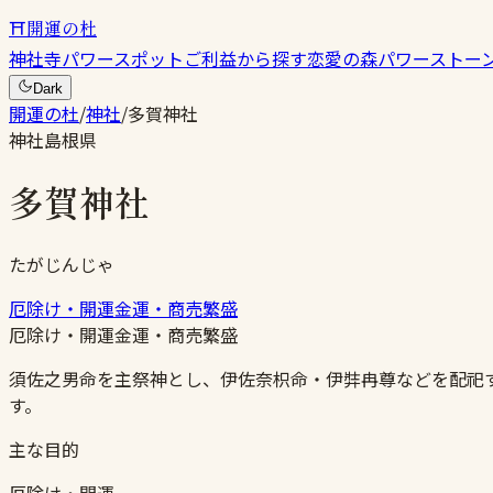
⛩
開運の杜
神社
寺
パワースポット
ご利益から探す
恋愛の森
パワーストー
Dark
開運の杜
/
神社
/
多賀神社
神社
島根県
多賀神社
たがじんじゃ
厄除け・開運
金運・商売繁盛
厄除け・開運
金運・商売繁盛
須佐之男命を主祭神とし、伊佐奈枳命・伊弉冉尊などを配祀
す。
主な目的
厄除け・開運