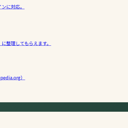
インに対応。
」に整理してもらえます。
edia.org）