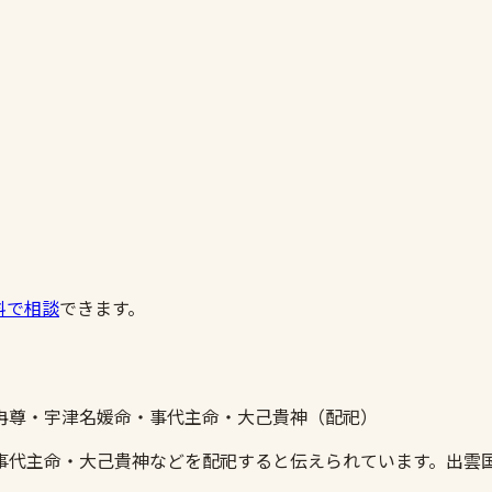
料で相談
できます。
冉尊・宇津名媛命・事代主命・大己貴神（配祀）
事代主命・大己貴神などを配祀すると伝えられています。出雲