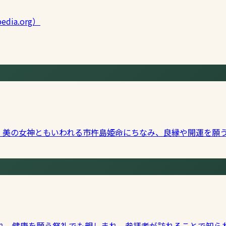
edia.org）
。美の女神ともいわれる市杵島姫命にちなみ、良縁や開運を願
れ、健康を願う祭礼でも親しまれ、参拝者が訪れることで知ら