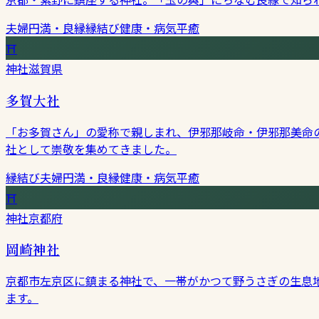
夫婦円満・良縁
縁結び
健康・病気平癒
⛩
神社
滋賀県
多賀大社
「お多賀さん」の愛称で親しまれ、伊邪那岐命・伊邪那美命
社として崇敬を集めてきました。
縁結び
夫婦円満・良縁
健康・病気平癒
⛩
神社
京都府
岡崎神社
京都市左京区に鎮まる神社で、一帯がかつて野うさぎの生息
ます。