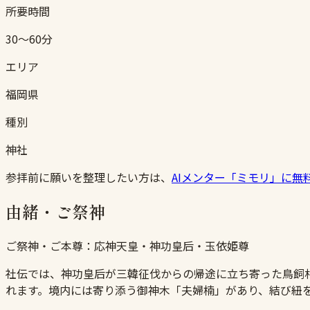
所要時間
30〜60分
エリア
福岡県
種別
神社
参拝前に願いを整理したい方は、
AIメンター「ミモリ」に無
由緒・ご祭神
ご祭神・ご本尊：
応神天皇・神功皇后・玉依姫尊
社伝では、神功皇后が三韓征伐からの帰途に立ち寄った鳥飼
れます。境内には寄り添う御神木「夫婦楠」があり、結び紐