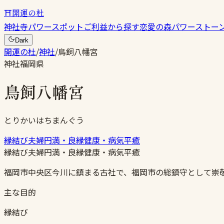
⛩
開運の杜
神社
寺
パワースポット
ご利益から探す
恋愛の森
パワーストー
Dark
開運の杜
/
神社
/
鳥飼八幡宮
神社
福岡県
鳥飼八幡宮
とりかいはちまんぐう
縁結び
夫婦円満・良縁
健康・病気平癒
縁結び
夫婦円満・良縁
健康・病気平癒
福岡市中央区今川に鎮まる古社で、福岡市の総鎮守として崇
主な目的
縁結び