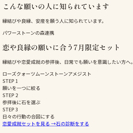
こんな願いの人に知られています
縁結びや良縁、安産を願う人に知られています。
パワーストーンの森連携
恋や良縁の願いに合う7月限定セット
縁結びや恋愛成就の参拝後、日常でも願いを意識したい方へ
ローズクォーツ
ムーンストーン
アメジスト
STEP
1
願いを一つに絞る
STEP
2
参拝後に石を選ぶ
STEP
3
日々の行動の合図にする
恋愛成就セットを見る
→
石の診断をする