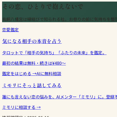
その恋、ひとりで抱えないで
鳥飼八幡宮は縁結びで知られる社。お参りの前に気持ちを整
恋愛鑑定
気になる相手の本音を占う
タロットで「相手の気持ち」「ふたりの未来」を鑑定。
最初の結果は無料・続きは¥480〜
鑑定をはじめる
→
AIに無料相談
ミモリにそっと話してみる
誰にも言えない恋の悩みを、AIメンター「ミモリ」に。登録
ミモリに相談する
→