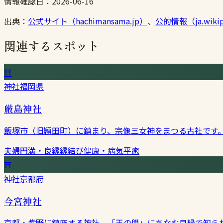
情報確認日：
2026-06-16
出典：
公式サイト（hachimansama.jp）
、
公的情報（ja.wikip
関連するスポット
⛩
神社
福岡県
厳島神社
飯塚市（旧頴田町）に鎮まり、宗像三女神をまつる古社です
夫婦円満・良縁
縁結び
健康・病気平癒
⛩
神社
京都府
今宮神社
京都・紫野に鎮座する神社。「玉の輿」にちなむ良縁で知ら