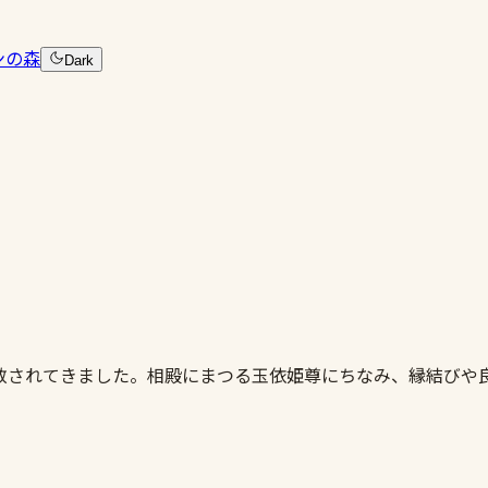
ンの森
Dark
敬されてきました。相殿にまつる玉依姫尊にちなみ、縁結びや