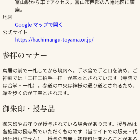
富山駅から車でアクセス。富山市西部の八幡地区に鎮
座。
地図
Google マップで開く
公式サイト
https://hachimangu-toyama.or.jp/
参拝のマナー
鳥居の前で一礼してから境内へ。手水舎で手と口を清め、ご
神前では「二拝二拍手一拝」が基本とされています（寺院で
は合掌・一礼）。参道の中央は神様の通り道とされるため、
端を歩くのが丁寧とされます。
御朱印・授与品
御朱印やお守りが授与されている場合があります。授与品は
各施設の授与所でいただくものです（当サイトでの販売・代
行は行いません）。授与の有無・初穂料は変わることがある