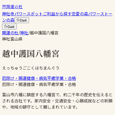
⛩
開運の杜
神社
寺
パワースポット
ご利益から探す
恋愛の森
パワーストー
ンの森
Dark
Dark
開運の杜
/
神社
/
越中護国八幡宮
神社
富山県
越中護国八幡宮
えっちゅうごこくはちまんぐう
厄除け・開運
健康・病気平癒
学業・合格
厄除け・開運
健康・病気平癒
学業・合格
富山市八幡に鎮座する八幡宮で、約二千年の歴史を伝えると
される古社です。家内安全・交通安全・心願成就などの祈願
や、地域の鎮守として親しまれています。