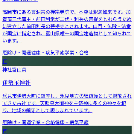
高岡市にある曹洞宗の禅宗寺院で、本尊は釈迦如来です。加
賀藩三代藩主・前田利常が二代・利長の菩提をとむらうため
に建立した前田利長の菩提寺とされます。山門・仏殿・法堂
が国宝に指定され、富山県唯一の国宝建造物として知られて
います。
厄除け・開運
健康・病気平癒
学業・合格
⛩
神社
富山県
伊勢玉神社
氷見市伊勢大町に鎮座し、氷見地方の総鎮護として崇敬され
てきた古社です。天照皇大御神を主祭神に多くの神々を祀
り、地域の鎮守として親しまれています。
厄除け・開運
学業・合格
健康・病気平癒
⛩