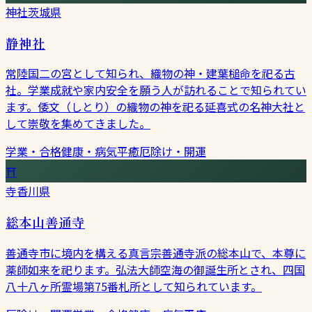
神社
茨城県
静神社
常陸国二の宮として知られ、織物の神・建葉槌命を祀る古
社。学業成就や家内安全を願う人が訪れることで知られてい
ます。倭文（しとり）の織物の神を祀る延喜式の名神大社と
して崇敬を集めてきました。
学業・合格
健康・病気平癒
厄除け・開運
⛩
寺
香川県
総本山善通寺
善通寺市に境内を構える真言宗善通寺派の総本山で、本尊に
薬師如来を祀ります。弘法大師空海の御誕生所とされ、四国
八十八ヶ所霊場第75番札所として知られています。