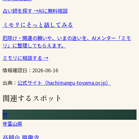
占い師を探す
→
AIに無料相談
ミモリにそっと話してみる
厄除け・開運の願いや、いまの迷いを、AIメンター「ミモ
リ」に整理してもらえます。
ミモリに相談する
→
情報確認日：
2026-06-16
出典：
公式サイト（hachimangu-toyama.or.jp）
関連するスポット
⛩
寺
富山県
高岡山 瑞龍寺