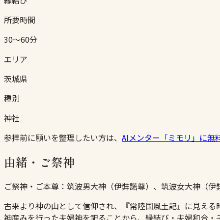
所要時間
30〜60分
エリア
茨城県
種別
神社
参拝前に願いを整理したい方は、
AIメンター「ミモリ」に無
由緒・ご祭神
ご祭神・ご本尊：
筑波男大神（伊弉諾尊）、筑波女大神（伊
古来より神の山として信仰され、『常陸国風土記』に見える
神産みを行った夫婦神を祀ることから、縁結び・夫婦和合・