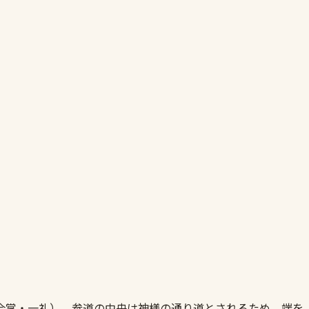
合掌・一礼）。参道の中央は神様の通り道とされるため、端を