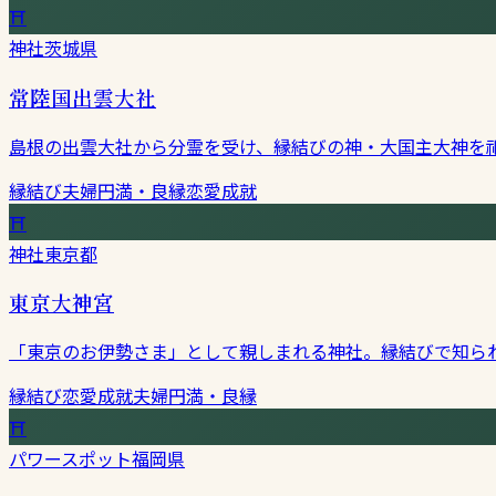
⛩
神社
茨城県
常陸国出雲大社
島根の出雲大社から分霊を受け、縁結びの神・大国主大神を
縁結び
夫婦円満・良縁
恋愛成就
⛩
神社
東京都
東京大神宮
「東京のお伊勢さま」として親しまれる神社。縁結びで知ら
縁結び
恋愛成就
夫婦円満・良縁
⛩
パワースポット
福岡県