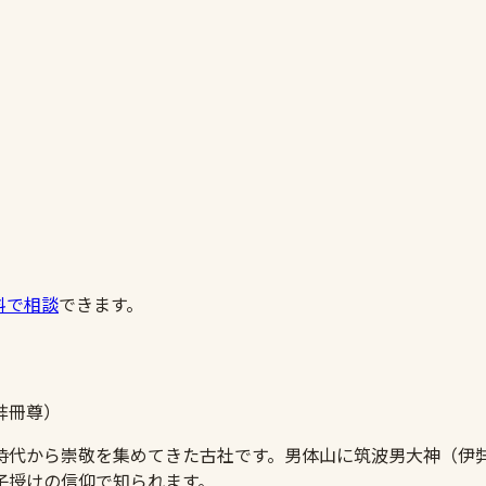
料で相談
できます。
弉冊尊）
時代から崇敬を集めてきた古社です。男体山に筑波男大神（伊
子授けの信仰で知られます。