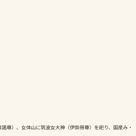
弉諾尊）、女体山に筑波女大神（伊弉冊尊）を祀り、国産み・