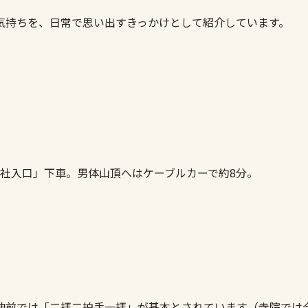
気持ちを、日常で思い出すきっかけとして紹介しています。
社入口」下車。男体山頂へはケーブルカーで約8分。
神前では「二拝二拍手一拝」が基本とされています（寺院では