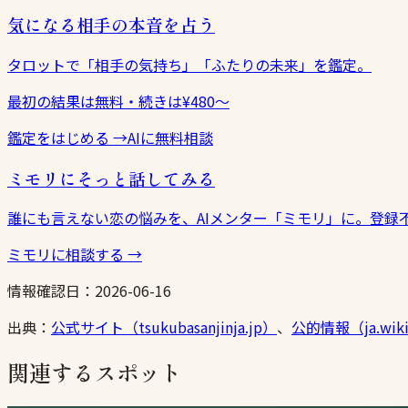
気になる相手の本音を占う
タロットで「相手の気持ち」「ふたりの未来」を鑑定。
最初の結果は無料・続きは¥480〜
鑑定をはじめる
→
AIに無料相談
ミモリにそっと話してみる
誰にも言えない恋の悩みを、AIメンター「ミモリ」に。登録
ミモリに相談する
→
情報確認日：
2026-06-16
出典：
公式サイト（tsukubasanjinja.jp）
、
公的情報（ja.wikip
関連するスポット