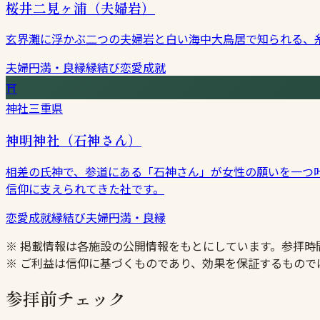
桜井二見ヶ浦（夫婦岩）
玄界灘に浮かぶ二つの夫婦岩と白い海中大鳥居で知られる、
夫婦円満・良縁
縁結び
恋愛成就
⛩
神社
三重県
神明神社（石神さん）
相差の氏神で、参道にある「石神さん」が女性の願いを一つ
信仰に支えられてきた社です。
恋愛成就
縁結び
夫婦円満・良縁
※ 掲載情報は各施設の公開情報をもとにしています。参拝
※ ご利益は信仰に基づくものであり、効果を保証するもので
参拝前チェック