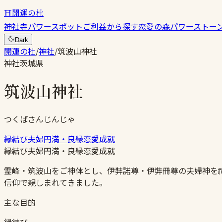
⛩
開運の杜
神社
寺
パワースポット
ご利益から探す
恋愛の森
パワーストー
Dark
開運の杜
/
神社
/
筑波山神社
神社
茨城県
筑波山神社
つくばさんじんじゃ
縁結び
夫婦円満・良縁
恋愛成就
縁結び
夫婦円満・良縁
恋愛成就
霊峰・筑波山をご神体とし、伊弉諾尊・伊弉冊尊の夫婦神を
信仰で親しまれてきました。
主な目的
縁結び