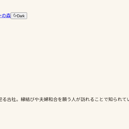
ンの森
Dark
祀る古社。縁結びや夫婦和合を願う人が訪れることで知られて