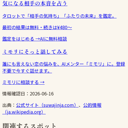
気になる相手の本音を占う
タロットで「相手の気持ち」「ふたりの未来」を鑑定。
最初の結果は無料・続きは¥480〜
鑑定をはじめる
→
AIに無料相談
ミモリにそっと話してみる
誰にも言えない恋の悩みを、AIメンター「ミモリ」に。登録
不要で今すぐ話せます。
ミモリに相談する
→
情報確認日：
2026-06-16
出典：
公式サイト（suwajinja.com）
、
公的情報
（ja.wikipedia.org）
関連するスポット