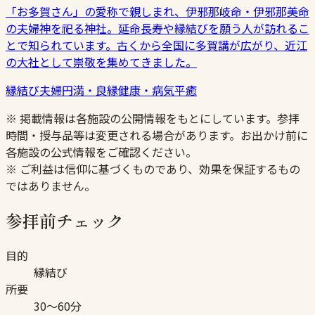
「お多賀さん」の愛称で親しまれ、伊邪那岐命・伊邪那美命
の夫婦神を祀る神社。延命長寿や縁結びを願う人が訪れるこ
とで知られています。古くから全国に多賀講が広がり、近江
の大社として崇敬を集めてきました。
縁結び
夫婦円満・良縁
健康・病気平癒
※ 掲載情報は各施設の公開情報をもとにしています。参拝
時間・授与品等は変更される場合があります。お出かけ前に
各施設の公式情報をご確認ください。
※ ご利益は信仰に基づくものであり、効果を保証するもの
ではありません。
参拝前チェック
目的
縁結び
所要
30〜60分