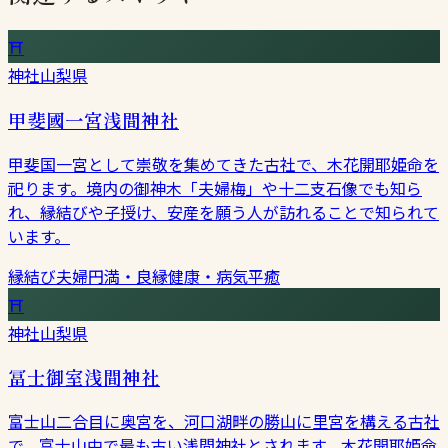
⛩
神社
山梨県
甲斐國一宮浅間神社
甲斐国一宮として崇敬を集めてきた古社で、木花開耶姫命を
祀ります。境内の御神木「夫婦梅」や十二支石像でも知ら
れ、縁結びや子授け、安産を願う人が訪れることで知られて
います。
縁結び
夫婦円満・良縁
健康・病気平癒
⛩
神社
山梨県
冨士御室浅間神社
富士山二合目に奥宮を、河口湖畔の勝山に里宮を構える古社
で、富士山中で最も古い浅間神社とされます。木花開耶姫命