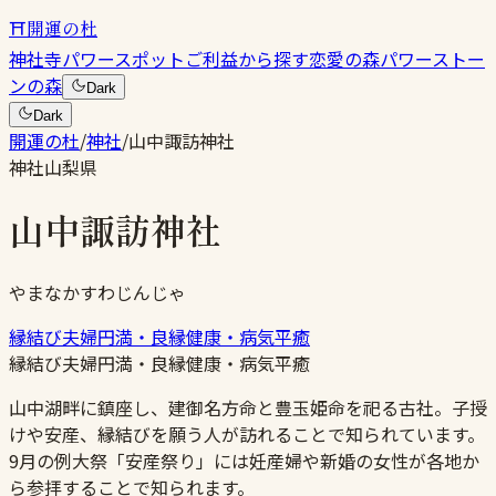
⛩
開運の杜
神社
寺
パワースポット
ご利益から探す
恋愛の森
パワーストー
ンの森
Dark
Dark
開運の杜
/
神社
/
山中諏訪神社
神社
山梨県
山中諏訪神社
やまなかすわじんじゃ
縁結び
夫婦円満・良縁
健康・病気平癒
縁結び
夫婦円満・良縁
健康・病気平癒
山中湖畔に鎮座し、建御名方命と豊玉姫命を祀る古社。子授
けや安産、縁結びを願う人が訪れることで知られています。
9月の例大祭「安産祭り」には妊産婦や新婚の女性が各地か
ら参拝することで知られます。