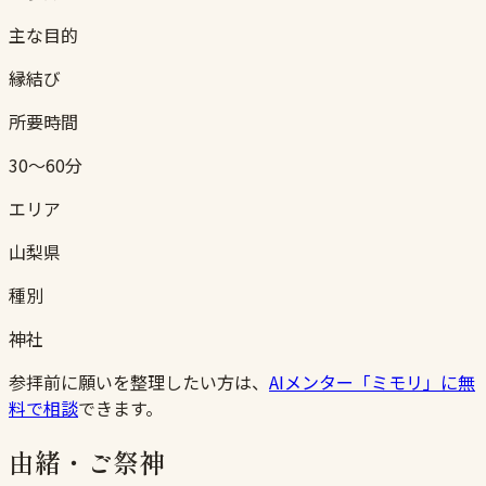
主な目的
縁結び
所要時間
30〜60分
エリア
山梨県
種別
神社
参拝前に願いを整理したい方は、
AIメンター「ミモリ」に無
料で相談
できます。
由緒・ご祭神