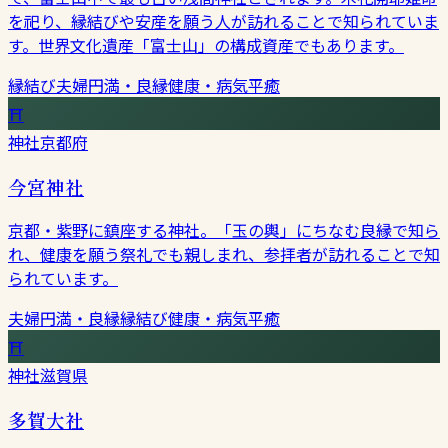
を祀り、縁結びや安産を願う人が訪れることで知られていま
す。世界文化遺産「富士山」の構成資産でもあります。
縁結び
夫婦円満・良縁
健康・病気平癒
⛩
神社
京都府
今宮神社
京都・紫野に鎮座する神社。「玉の輿」にちなむ良縁で知ら
れ、健康を願う祭礼でも親しまれ、参拝者が訪れることで知
られています。
夫婦円満・良縁
縁結び
健康・病気平癒
⛩
神社
滋賀県
多賀大社