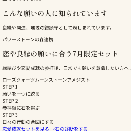
こんな願いの人に知られています
良縁や開運、地域の総鎮守として親しまれています。
パワーストーンの森連携
恋や良縁の願いに合う7月限定セット
縁結びや恋愛成就の参拝後、日常でも願いを意識したい方へ
ローズクォーツ
ムーンストーン
アメジスト
STEP
1
願いを一つに絞る
STEP
2
参拝後に石を選ぶ
STEP
3
日々の行動の合図にする
恋愛成就セットを見る
→
石の診断をする