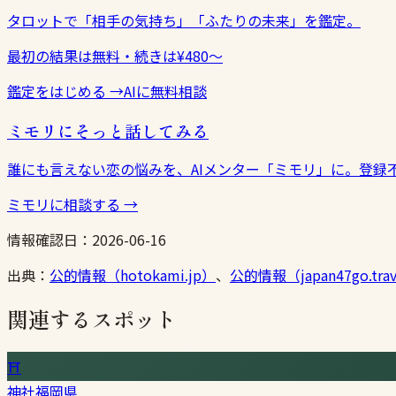
タロットで「相手の気持ち」「ふたりの未来」を鑑定。
最初の結果は無料・続きは¥480〜
鑑定をはじめる
→
AIに無料相談
ミモリにそっと話してみる
誰にも言えない恋の悩みを、AIメンター「ミモリ」に。登録
ミモリに相談する
→
情報確認日：
2026-06-16
出典：
公的情報（hotokami.jp）
、
公的情報（japan47go.tra
関連するスポット
⛩
神社
福岡県