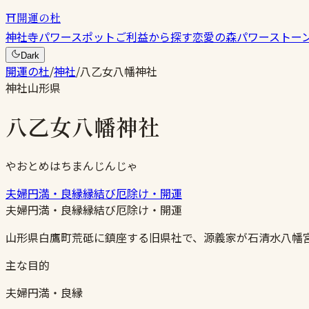
⛩
開運の杜
神社
寺
パワースポット
ご利益から探す
恋愛の森
パワーストー
Dark
開運の杜
/
神社
/
八乙女八幡神社
神社
山形県
八乙女八幡神社
やおとめはちまんじんじゃ
夫婦円満・良縁
縁結び
厄除け・開運
夫婦円満・良縁
縁結び
厄除け・開運
山形県白鷹町荒砥に鎮座する旧県社で、源義家が石清水八幡
主な目的
夫婦円満・良縁