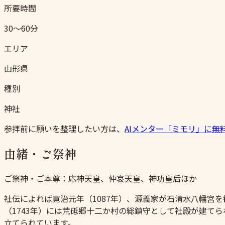
所要時間
30〜60分
エリア
山形県
種別
神社
参拝前に願いを整理したい方は、
AIメンター「ミモリ」に無
由緒・ご祭神
ご祭神・ご本尊：
応神天皇、仲哀天皇、神功皇后ほか
社伝によれば寛治元年（1087年）、源義家が石清水八幡宮
（1743年）には荒砥郷十二か村の総鎮守として社殿が建て
立てられています。