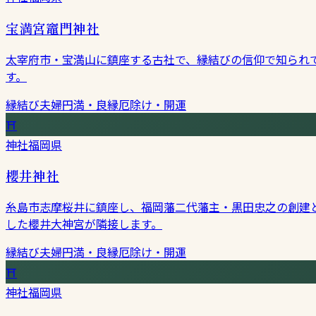
宝満宮竈門神社
太宰府市・宝満山に鎮座する古社で、縁結びの信仰で知られ
す。
縁結び
夫婦円満・良縁
厄除け・開運
⛩
神社
福岡県
櫻井神社
糸島市志摩桜井に鎮座し、福岡藩二代藩主・黒田忠之の創建
した櫻井大神宮が隣接します。
縁結び
夫婦円満・良縁
厄除け・開運
⛩
神社
福岡県