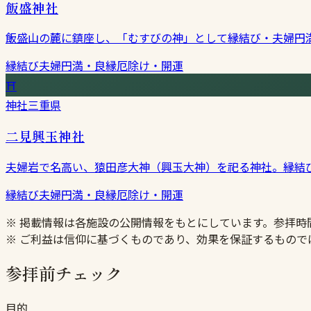
飯盛神社
飯盛山の麓に鎮座し、「むすびの神」として縁結び・夫婦円
縁結び
夫婦円満・良縁
厄除け・開運
⛩
神社
三重県
二見興玉神社
夫婦岩で名高い、猿田彦大神（興玉大神）を祀る神社。縁結
縁結び
夫婦円満・良縁
厄除け・開運
※ 掲載情報は各施設の公開情報をもとにしています。参拝
※ ご利益は信仰に基づくものであり、効果を保証するもので
参拝前チェック
目的