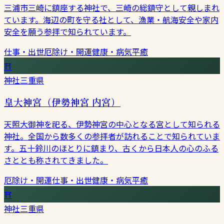
三浦市三崎に鎮座する神社で、三崎の総鎮守として親しまれ
ています。海辺の町を守る社として、漁業・航海安全や家内
安全を願う参拝で知られています。
仕事・出世
厄除け・開運
健康・病気平癒
⛩
神社
三重県
皇大神宮（伊勢神宮 内宮）
天照大御神を祀る、伊勢神宮の中心となる宮として知られる
神社。全国から数多くの参拝者が訪れることで知られていま
す。五十鈴川のほとりに鎮まり、古くから日本人の心のふる
さととも称されてきました。
厄除け・開運
仕事・出世
健康・病気平癒
⛩
神社
三重県