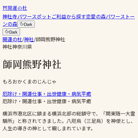
⛩
開運の杜
神社
寺
パワースポット
ご利益から探す
恋愛の森
パワーストー
ンの森
Dark
Dark
開運の杜
/
神社
/
師岡熊野神社
神社
神奈川県
師岡熊野神社
もろおかくまのじんじゃ
厄除け・開運
仕事・出世
健康・病気平癒
厄除け・開運
仕事・出世
健康・病気平癒
横浜市港北区に鎮まる横浜北部の総鎮守で、「関東随一大霊
験所」と称されてきました。八咫烏（三足烏）を神使とし、
人生の導きの神として親しまれています。