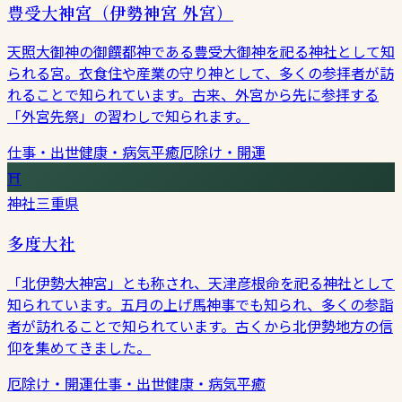
豊受大神宮（伊勢神宮 外宮）
天照大御神の御饌都神である豊受大御神を祀る神社として知
られる宮。衣食住や産業の守り神として、多くの参拝者が訪
れることで知られています。古来、外宮から先に参拝する
「外宮先祭」の習わしで知られます。
仕事・出世
健康・病気平癒
厄除け・開運
⛩
神社
三重県
多度大社
「北伊勢大神宮」とも称され、天津彦根命を祀る神社として
知られています。五月の上げ馬神事でも知られ、多くの参詣
者が訪れることで知られています。古くから北伊勢地方の信
仰を集めてきました。
厄除け・開運
仕事・出世
健康・病気平癒