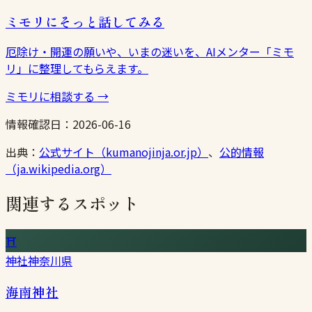
ミモリにそっと話してみる
厄除け・開運の願いや、いまの迷いを、AIメンター「ミモ
リ」に整理してもらえます。
ミモリに相談する
→
情報確認日：
2026-06-16
出典：
公式サイト（kumanojinja.or.jp）
、
公的情報
（ja.wikipedia.org）
関連するスポット
⛩
神社
神奈川県
海南神社