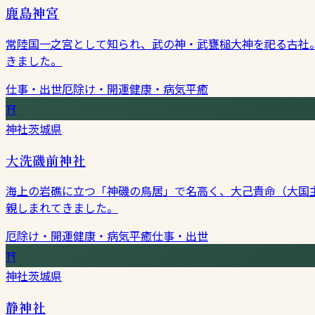
鹿島神宮
常陸国一之宮として知られ、武の神・武甕槌大神を祀る古社
きました。
仕事・出世
厄除け・開運
健康・病気平癒
⛩
神社
茨城県
大洗磯前神社
海上の岩礁に立つ「神磯の鳥居」で名高く、大己貴命（大国
親しまれてきました。
厄除け・開運
健康・病気平癒
仕事・出世
⛩
神社
茨城県
静神社