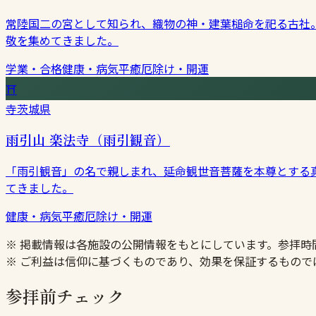
常陸国二の宮として知られ、織物の神・建葉槌命を祀る古社
敬を集めてきました。
学業・合格
健康・病気平癒
厄除け・開運
⛩
寺
茨城県
雨引山 楽法寺（雨引観音）
「雨引観音」の名で親しまれ、延命観世音菩薩を本尊とする
てきました。
健康・病気平癒
厄除け・開運
※ 掲載情報は各施設の公開情報をもとにしています。参拝
※ ご利益は信仰に基づくものであり、効果を保証するもので
参拝前チェック