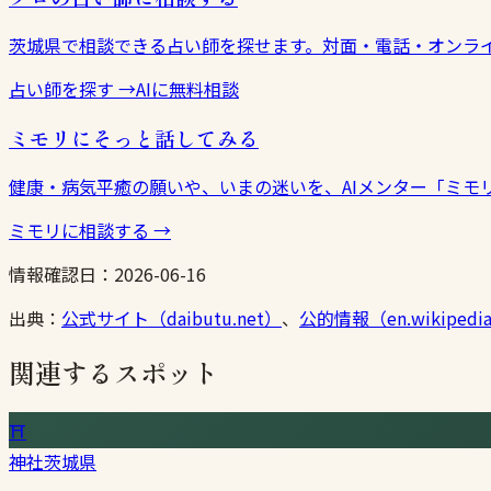
茨城県で相談できる占い師を探せます。対面・電話・オンラ
占い師を探す
→
AIに無料相談
ミモリにそっと話してみる
健康・病気平癒の願いや、いまの迷いを、AIメンター「ミモ
ミモリに相談する
→
情報確認日：
2026-06-16
出典：
公式サイト（daibutu.net）
、
公的情報（en.wikipedia
関連するスポット
⛩
神社
茨城県