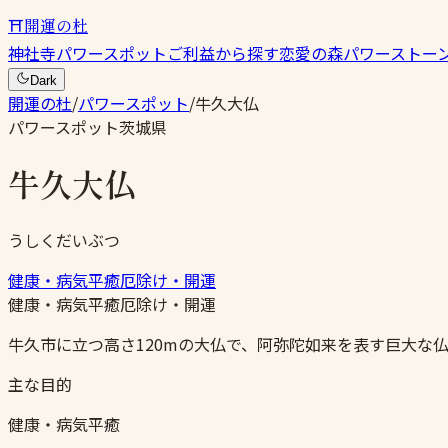
⛩
開運の杜
神社
寺
パワースポット
ご利益から探す
恋愛の森
パワーストー
Dark
開運の杜
/
パワースポット
/
牛久大仏
パワースポット
茨城県
牛久大仏
うしくだいぶつ
健康・病気平癒
厄除け・開運
健康・病気平癒
厄除け・開運
牛久市に立つ高さ120mの大仏で、阿弥陀如来を表す巨大な
主な目的
健康・病気平癒