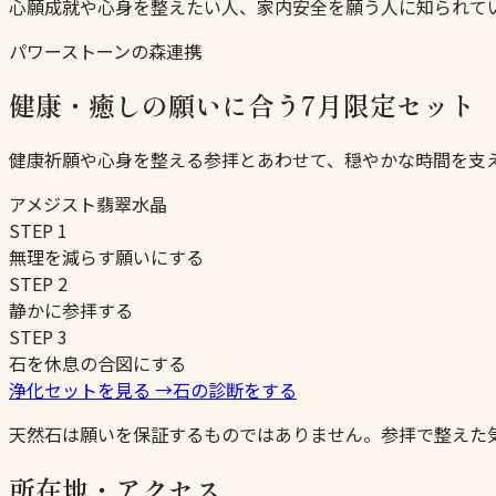
心願成就や心身を整えたい人、家内安全を願う人に知られて
パワーストーンの森連携
健康・癒しの願いに合う7月限定セット
健康祈願や心身を整える参拝とあわせて、穏やかな時間を支
アメジスト
翡翠
水晶
STEP
1
無理を減らす願いにする
STEP
2
静かに参拝する
STEP
3
石を休息の合図にする
浄化セットを見る
→
石の診断をする
天然石は願いを保証するものではありません。参拝で整えた
所在地・アクセス