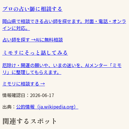
プロの占い師に相談する
岡山県で相談できる占い師を探せます。対面・電話・オンラ
インに対応。
占い師を探す
→
AIに無料相談
ミモリにそっと話してみる
厄除け・開運の願いや、いまの迷いを、AIメンター「ミモ
リ」に整理してもらえます。
ミモリに相談する
→
情報確認日：
2026-06-17
出典：
公的情報（ja.wikipedia.org）
関連するスポット