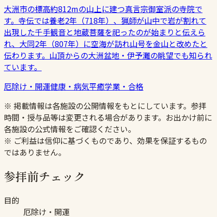
大洲市の標高約812mの山上に建つ真言宗御室派の寺院で
す。寺伝では養老2年（718年）、猟師が山中で岩が割れて
出現した千手観音と地蔵菩薩を祀ったのが始まりと伝えら
れ、大同2年（807年）に空海が訪れ山号を金山と改めたと
伝わります。山頂からの大洲盆地・伊予灘の眺望でも知られ
ています。
厄除け・開運
健康・病気平癒
学業・合格
※ 掲載情報は各施設の公開情報をもとにしています。参拝
時間・授与品等は変更される場合があります。お出かけ前に
各施設の公式情報をご確認ください。
※ ご利益は信仰に基づくものであり、効果を保証するもの
ではありません。
参拝前チェック
目的
厄除け・開運