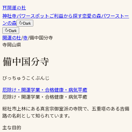
⛩
開運の杜
神社
寺
パワースポット
ご利益から探す
恋愛の森
パワーストー
ンの森
Dark
Dark
開運の杜
/
寺
/
備中国分寺
寺
岡山県
備中国分寺
びっちゅうこくぶんじ
厄除け・開運
学業・合格
健康・病気平癒
厄除け・開運
学業・合格
健康・病気平癒
総社市上林にある真言宗御室派の寺院で、五重塔のある吉備
路の名刹として知られています。
主な目的