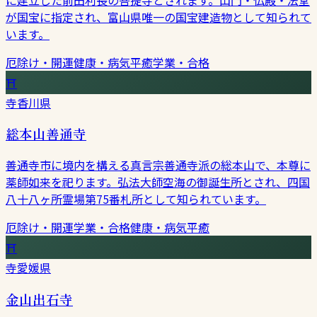
が国宝に指定され、富山県唯一の国宝建造物として知られて
います。
厄除け・開運
健康・病気平癒
学業・合格
⛩
寺
香川県
総本山善通寺
善通寺市に境内を構える真言宗善通寺派の総本山で、本尊に
薬師如来を祀ります。弘法大師空海の御誕生所とされ、四国
八十八ヶ所霊場第75番札所として知られています。
厄除け・開運
学業・合格
健康・病気平癒
⛩
寺
愛媛県
金山出石寺