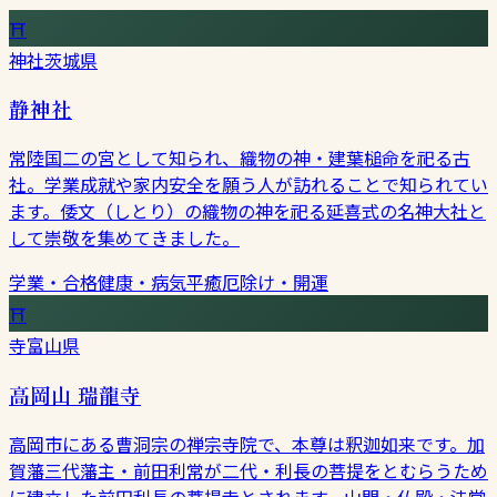
⛩
神社
茨城県
静神社
常陸国二の宮として知られ、織物の神・建葉槌命を祀る古
社。学業成就や家内安全を願う人が訪れることで知られてい
ます。倭文（しとり）の織物の神を祀る延喜式の名神大社と
して崇敬を集めてきました。
学業・合格
健康・病気平癒
厄除け・開運
⛩
寺
富山県
高岡山 瑞龍寺
高岡市にある曹洞宗の禅宗寺院で、本尊は釈迦如来です。加
賀藩三代藩主・前田利常が二代・利長の菩提をとむらうため
に建立した前田利長の菩提寺とされます。山門・仏殿・法堂