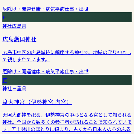
厄除け・開運
健康・病気平癒
仕事・出世
⛩
神社
広島県
広島護国神社
広島市中区の広島城跡に鎮座する神社で、地域の守り神とし
て親しまれています。
厄除け・開運
健康・病気平癒
仕事・出世
⛩
神社
三重県
皇大神宮（伊勢神宮 内宮）
天照大御神を祀る、伊勢神宮の中心となる宮として知られる
神社。全国から数多くの参拝者が訪れることで知られていま
す。五十鈴川のほとりに鎮まり、古くから日本人の心のふる