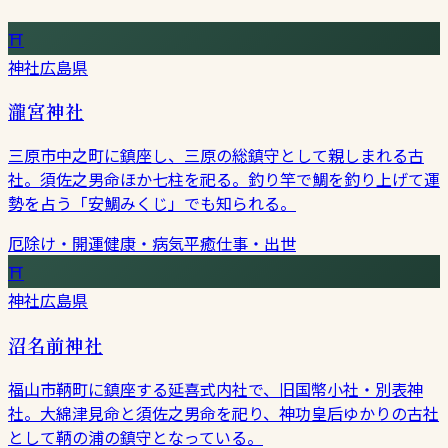
⛩
神社
広島県
瀧宮神社
三原市中之町に鎮座し、三原の総鎮守として親しまれる古
社。須佐之男命ほか七柱を祀る。釣り竿で鯛を釣り上げて運
勢を占う「安鯛みくじ」でも知られる。
厄除け・開運
健康・病気平癒
仕事・出世
⛩
神社
広島県
沼名前神社
福山市鞆町に鎮座する延喜式内社で、旧国幣小社・別表神
社。大綿津見命と須佐之男命を祀り、神功皇后ゆかりの古社
として鞆の浦の鎮守となっている。