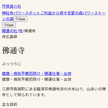
⛩
開運の杜
神社
寺
パワースポット
ご利益から探す
恋愛の森
パワーストー
ンの森
Dark
Dark
開運の杜
/
寺
/
佛通寺
寺
広島県
佛通寺
ぶっつうじ
健康・病気平癒
厄除け・開運
仕事・出世
健康・病気平癒
厄除け・開運
仕事・出世
三原市高坂町にある臨済宗佛通寺派の大本山で、山あいの禅
寺として知られています。
主な目的