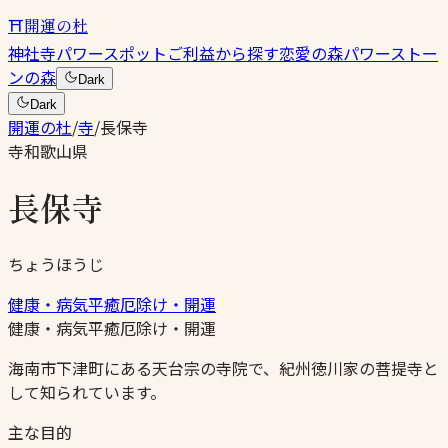
⛩
開運の杜
神社
寺
パワースポット
ご利益から探す
恋愛の森
パワーストー
ンの森
Dark
Dark
開運の杜
/
寺
/
長保寺
寺
和歌山県
長保寺
ちょうほうじ
健康・病気平癒
厄除け・開運
健康・病気平癒
厄除け・開運
海南市下津町にある天台宗の寺院で、紀州徳川家の菩提寺と
して知られています。
主な目的