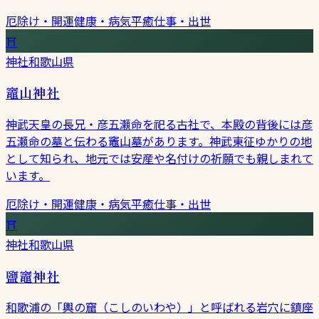
厄除け・開運
健康・病気平癒
仕事・出世
⛩
神社
和歌山県
竈山神社
神武天皇の長兄・彦五瀬命を祀る古社で、本殿の背後には彦
五瀬命の墓と伝わる竈山墓があります。神武東征ゆかりの地
として知られ、地元では安産や名付けの祈願でも親しまれて
います。
厄除け・開運
健康・病気平癒
仕事・出世
⛩
神社
和歌山県
鹽竈神社
和歌浦の「輿の窟（こしのいわや）」と呼ばれる岩穴に鎮座