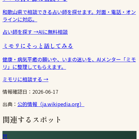
和歌山県で相談できる占い師を探せます。対面・電話・オン
ラインに対応。
占い師を探す
→
AIに無料相談
ミモリにそっと話してみる
健康・病気平癒の願いや、いまの迷いを、AIメンター「ミモ
リ」に整理してもらえます。
ミモリに相談する
→
情報確認日：
2026-06-17
出典：
公的情報（ja.wikipedia.org）
関連するスポット
⛩