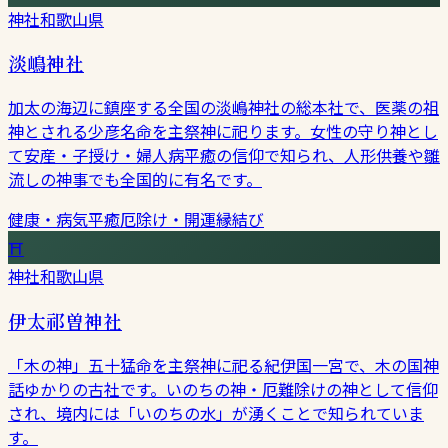
神社
和歌山県
淡嶋神社
加太の海辺に鎮座する全国の淡嶋神社の総本社で、医薬の祖
神とされる少彦名命を主祭神に祀ります。女性の守り神とし
て安産・子授け・婦人病平癒の信仰で知られ、人形供養や雛
流しの神事でも全国的に有名です。
健康・病気平癒
厄除け・開運
縁結び
⛩
神社
和歌山県
伊太祁曽神社
「木の神」五十猛命を主祭神に祀る紀伊国一宮で、木の国神
話ゆかりの古社です。いのちの神・厄難除けの神として信仰
され、境内には「いのちの水」が湧くことで知られていま
す。