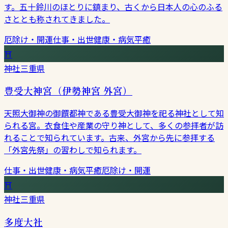
す。五十鈴川のほとりに鎮まり、古くから日本人の心のふる
さととも称されてきました。
厄除け・開運
仕事・出世
健康・病気平癒
⛩
神社
三重県
豊受大神宮（伊勢神宮 外宮）
天照大御神の御饌都神である豊受大御神を祀る神社として知
られる宮。衣食住や産業の守り神として、多くの参拝者が訪
れることで知られています。古来、外宮から先に参拝する
「外宮先祭」の習わしで知られます。
仕事・出世
健康・病気平癒
厄除け・開運
⛩
神社
三重県
多度大社