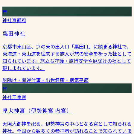
⛩
神社
京都府
粟田神社
京都市東山区、京の東の出入口「粟田口」に鎮まる神社で、
東海道・東山道を往来する旅人が旅の安全を祈った社として
知られています。旅立ち守護・旅行安全や厄除けの社として
親しまれています。
厄除け・開運
仕事・出世
健康・病気平癒
⛩
神社
三重県
皇大神宮（伊勢神宮 内宮）
天照大御神を祀る、伊勢神宮の中心となる宮として知られる
神社。全国から数多くの参拝者が訪れることで知られていま