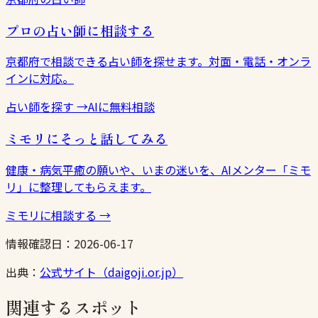
プロの占い師に相談する
京都府で相談できる占い師を探せます。対面・電話・オンラ
インに対応。
占い師を探す
→
AIに無料相談
ミモリにそっと話してみる
健康・病気平癒の願いや、いまの迷いを、AIメンター「ミモ
リ」に整理してもらえます。
ミモリに相談する
→
情報確認日：
2026-06-17
出典：
公式サイト（daigoji.or.jp）
関連するスポット