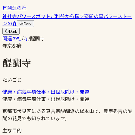
⛩
開運の杜
神社
寺
パワースポット
ご利益から探す
恋愛の森
パワーストー
ンの森
Dark
Dark
開運の杜
/
寺
/
醍醐寺
寺
京都府
醍醐寺
だいごじ
健康・病気平癒
仕事・出世
厄除け・開運
健康・病気平癒
仕事・出世
厄除け・開運
京都市伏見区にある真言宗醍醐派の総本山で、豊臣秀吉の醍
醐の花見でも知られています。
主な目的