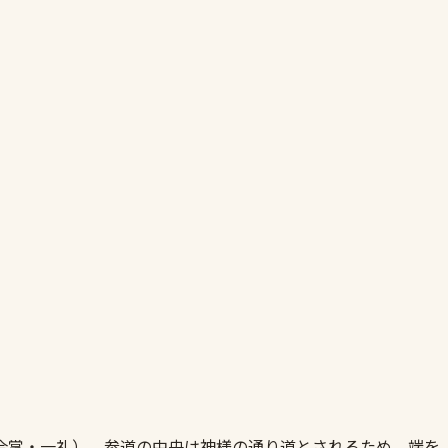
合掌・一礼）。参道の中央は神様の通り道とされるため、端を