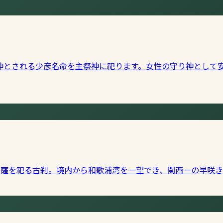
神とされる少彦名命を主祭神に祀ります。女性の守り神として
菩薩を祀る古刹。境内から和歌浦湾を一望でき、関西一の早咲