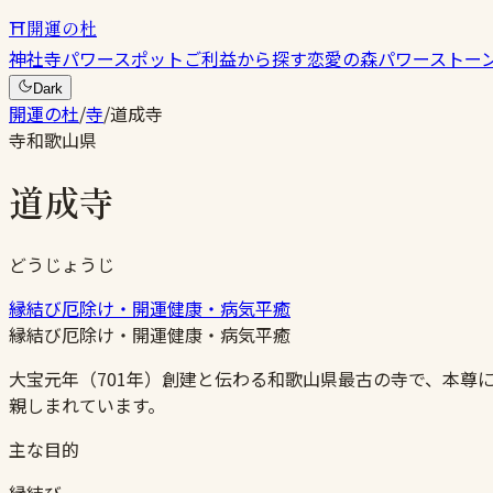
⛩
開運の杜
神社
寺
パワースポット
ご利益から探す
恋愛の森
パワーストー
Dark
開運の杜
/
寺
/
道成寺
寺
和歌山県
道成寺
どうじょうじ
縁結び
厄除け・開運
健康・病気平癒
縁結び
厄除け・開運
健康・病気平癒
大宝元年（701年）創建と伝わる和歌山県最古の寺で、本尊
親しまれています。
主な目的
縁結び