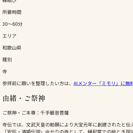
所要時間
30〜60分
エリア
和歌山県
種別
寺
参拝前に願いを整理したい方は、
AIメンター「ミモリ」に無
由緒・ご祭神
ご祭神・ご本尊：
千手観音菩薩
寺伝では、文武天皇の勅願により大宝元年に創建されたと伝
「安珍・清姫伝説」ゆかりの寺として、縁起堂での絵とき説