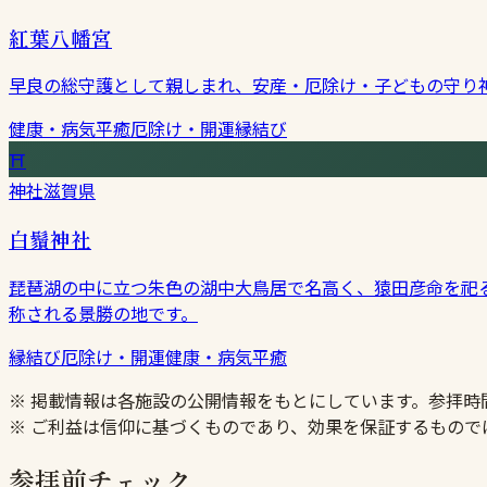
紅葉八幡宮
早良の総守護として親しまれ、安産・厄除け・子どもの守り
健康・病気平癒
厄除け・開運
縁結び
⛩
神社
滋賀県
白鬚神社
琵琶湖の中に立つ朱色の湖中大鳥居で名高く、猿田彦命を祀
称される景勝の地です。
縁結び
厄除け・開運
健康・病気平癒
※ 掲載情報は各施設の公開情報をもとにしています。参拝
※ ご利益は信仰に基づくものであり、効果を保証するもので
参拝前チェック