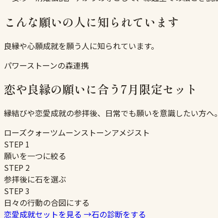
こんな願いの人に知られています
良縁や心願成就を願う人に知られています。
パワーストーンの森連携
恋や良縁の願いに合う7月限定セット
縁結びや恋愛成就の参拝後、日常でも願いを意識したい方へ
ローズクォーツ
ムーンストーン
アメジスト
STEP
1
願いを一つに絞る
STEP
2
参拝後に石を選ぶ
STEP
3
日々の行動の合図にする
恋愛成就セットを見る
→
石の診断をする