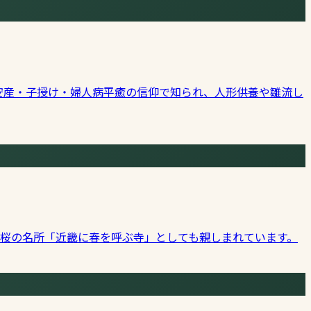
安産・子授け・婦人病平癒の信仰で知られ、人形供養や雛流し
き桜の名所「近畿に春を呼ぶ寺」としても親しまれています。