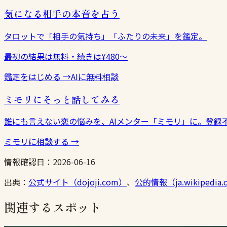
気になる相手の本音を占う
タロットで「相手の気持ち」「ふたりの未来」を鑑定。
最初の結果は無料・続きは¥480〜
鑑定をはじめる
→
AIに無料相談
ミモリにそっと話してみる
誰にも言えない恋の悩みを、AIメンター「ミモリ」に。登録
ミモリに相談する
→
情報確認日：
2026-06-16
出典：
公式サイト（dojoji.com）
、
公的情報（ja.wikipedia.
関連するスポット