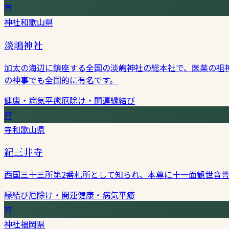
⛩
神社
和歌山県
淡嶋神社
加太の海辺に鎮座する全国の淡嶋神社の総本社で、医薬の祖
の神事でも全国的に有名です。
健康・病気平癒
厄除け・開運
縁結び
⛩
寺
和歌山県
紀三井寺
西国三十三所第2番札所として知られ、本尊に十一面観世音
縁結び
厄除け・開運
健康・病気平癒
⛩
神社
福岡県