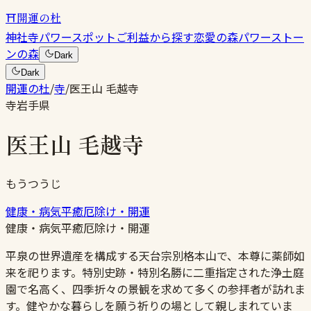
⛩
開運の杜
神社
寺
パワースポット
ご利益から探す
恋愛の森
パワーストー
ンの森
Dark
Dark
開運の杜
/
寺
/
医王山 毛越寺
寺
岩手県
医王山 毛越寺
もうつうじ
健康・病気平癒
厄除け・開運
健康・病気平癒
厄除け・開運
平泉の世界遺産を構成する天台宗別格本山で、本尊に薬師如
来を祀ります。特別史跡・特別名勝に二重指定された浄土庭
園で名高く、四季折々の景観を求めて多くの参拝者が訪れま
す。健やかな暮らしを願う祈りの場として親しまれていま