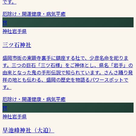
です。
厄除け・開運
健康・病気平癒
⛩
神社
岩手県
三ツ石神社
盛岡市街の東顕寺裏手に鎮座する社で、少彦名命を祀りま
す。三つの巨石「三ツ石様」をご神体とし、県名「岩手」の
由来となった鬼の手形伝説で知られています。さんさ踊り発
祥の地とも伝わる、盛岡の歴史を物語るパワースポットで
す。
厄除け・開運
健康・病気平癒
⛩
神社
岩手県
早池峰神社（大迫）