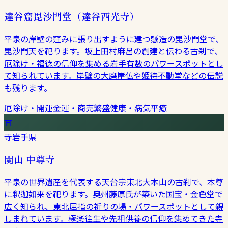
達谷窟毘沙門堂（達谷西光寺）
平泉の岸壁の窪みに張り出すように建つ懸造の毘沙門堂で、
毘沙門天を祀ります。坂上田村麻呂の創建と伝わる古刹で、
厄除け・福徳の信仰を集める岩手有数のパワースポットとし
て知られています。岸壁の大磨崖仏や姫待不動堂などの伝説
も残ります。
厄除け・開運
金運・商売繁盛
健康・病気平癒
⛩
寺
岩手県
関山 中尊寺
平泉の世界遺産を代表する天台宗東北大本山の古刹で、本尊
に釈迦如来を祀ります。奥州藤原氏が築いた国宝・金色堂で
広く知られ、東北屈指の祈りの場・パワースポットとして親
しまれています。極楽往生や先祖供養の信仰を集めてきた寺