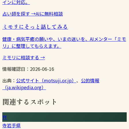
インに対応。
占い師を探す
→
AIに無料相談
ミモリにそっと話してみる
健康・病気平癒の願いや、いまの迷いを、AIメンター「ミモ
リ」に整理してもらえます。
ミモリに相談する
→
情報確認日：
2026-06-16
出典：
公式サイト（motsuji.or.jp）
、
公的情報
（ja.wikipedia.org）
関連するスポット
⛩
寺
岩手県