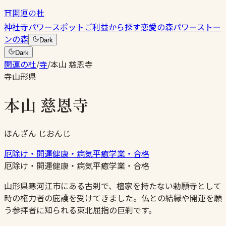
⛩
開運の杜
神社
寺
パワースポット
ご利益から探す
恋愛の森
パワーストー
ンの森
Dark
Dark
開運の杜
/
寺
/
本山 慈恩寺
寺
山形県
本山 慈恩寺
ほんざん じおんじ
厄除け・開運
健康・病気平癒
学業・合格
厄除け・開運
健康・病気平癒
学業・合格
山形県寒河江市にある古刹で、檀家を持たない勅願寺として
時の権力者の庇護を受けてきました。仏との結縁や開運を願
う参拝者に知られる東北屈指の巨刹です。