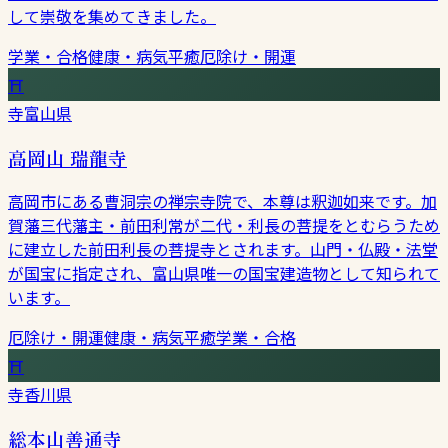
して崇敬を集めてきました。
学業・合格
健康・病気平癒
厄除け・開運
⛩
寺
富山県
高岡山 瑞龍寺
高岡市にある曹洞宗の禅宗寺院で、本尊は釈迦如来です。加
賀藩三代藩主・前田利常が二代・利長の菩提をとむらうため
に建立した前田利長の菩提寺とされます。山門・仏殿・法堂
が国宝に指定され、富山県唯一の国宝建造物として知られて
います。
厄除け・開運
健康・病気平癒
学業・合格
⛩
寺
香川県
総本山善通寺