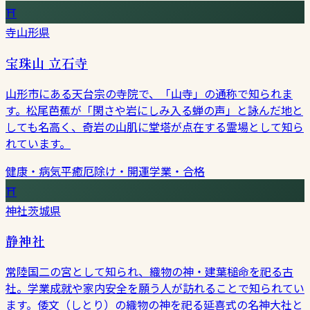
⛩
寺
山形県
宝珠山 立石寺
山形市にある天台宗の寺院で、「山寺」の通称で知られま
す。松尾芭蕉が「閑さや岩にしみ入る蝉の声」と詠んだ地と
しても名高く、奇岩の山肌に堂塔が点在する霊場として知ら
れています。
健康・病気平癒
厄除け・開運
学業・合格
⛩
神社
茨城県
静神社
常陸国二の宮として知られ、織物の神・建葉槌命を祀る古
社。学業成就や家内安全を願う人が訪れることで知られてい
ます。倭文（しとり）の織物の神を祀る延喜式の名神大社と