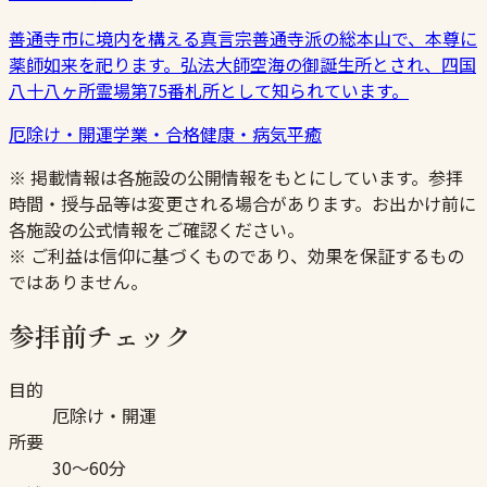
善通寺市に境内を構える真言宗善通寺派の総本山で、本尊に
薬師如来を祀ります。弘法大師空海の御誕生所とされ、四国
八十八ヶ所霊場第75番札所として知られています。
厄除け・開運
学業・合格
健康・病気平癒
※ 掲載情報は各施設の公開情報をもとにしています。参拝
時間・授与品等は変更される場合があります。お出かけ前に
各施設の公式情報をご確認ください。
※ ご利益は信仰に基づくものであり、効果を保証するもの
ではありません。
参拝前チェック
目的
厄除け・開運
所要
30〜60分