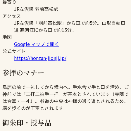
最寄り
JR左沢線 羽前高松駅
アクセス
JR左沢線「羽前高松駅」から車で約5分。山形自動車
道 寒河江ICから車で約15分。
地図
Google マップで開く
公式サイト
https://honzan-jionji.jp/
参拝のマナー
鳥居の前で一礼してから境内へ。手水舎で手と口を清め、ご
神前では「二拝二拍手一拝」が基本とされています（寺院で
は合掌・一礼）。参道の中央は神様の通り道とされるため、
端を歩くのが丁寧とされます。
御朱印・授与品