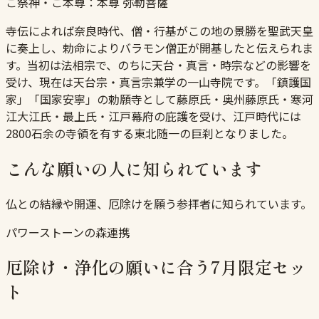
ご祭神・ご本尊：
本尊 弥勒菩薩
寺伝によれば奈良時代、僧・行基がこの地の景勝を聖武天皇
に奏上し、勅命によりバラモン僧正が開基したと伝えられま
す。当初は法相宗で、のちに天台・真言・時宗などの影響を
受け、現在は天台宗・真言宗兼学の一山寺院です。「鎮護国
家」「国家安寧」の勅願寺として藤原氏・奥州藤原氏・寒河
江大江氏・最上氏・江戸幕府の庇護を受け、江戸時代には
2800石余の寺領を有する東北随一の巨刹となりました。
こんな願いの人に知られています
仏との結縁や開運、厄除けを願う参拝者に知られています。
パワーストーンの森連携
厄除け・浄化の願いに合う7月限定セッ
ト