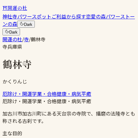
⛩
開運の杜
神社
寺
パワースポット
ご利益から探す
恋愛の森
パワーストー
ンの森
Dark
Dark
開運の杜
/
寺
/
鶴林寺
寺
兵庫県
鶴林寺
かくりんじ
厄除け・開運
学業・合格
健康・病気平癒
厄除け・開運
学業・合格
健康・病気平癒
加古川市加古川町にある天台宗の寺院で、播磨の法隆寺とも
称される古刹です。
主な目的