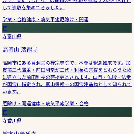
して崇敬を集めてきました。
学業・合格
健康・病気平癒
厄除け・開運
⛩
寺
富山県
高岡山 瑞龍寺
高岡市にある曹洞宗の禅宗寺院で、本尊は釈迦如来です。加
賀藩三代藩主・前田利常が二代・利長の菩提をとむらうため
に建立した前田利長の菩提寺とされます。山門・仏殿・法堂
が国宝に指定され、富山県唯一の国宝建造物として知られて
います。
厄除け・開運
健康・病気平癒
学業・合格
⛩
寺
香川県
総本山善通寺