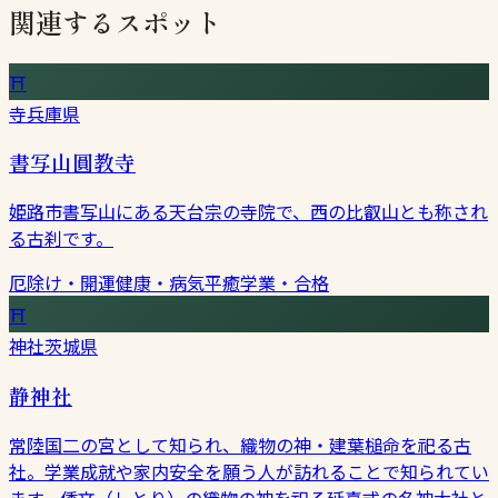
関連するスポット
⛩
寺
兵庫県
書写山圓教寺
姫路市書写山にある天台宗の寺院で、西の比叡山とも称され
る古刹です。
厄除け・開運
健康・病気平癒
学業・合格
⛩
神社
茨城県
静神社
常陸国二の宮として知られ、織物の神・建葉槌命を祀る古
社。学業成就や家内安全を願う人が訪れることで知られてい
ます。倭文（しとり）の織物の神を祀る延喜式の名神大社と