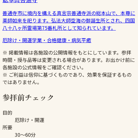
善通寺市に境内を構える真言宗善通寺派の総本山で、本尊に
薬師如来を祀ります。弘法大師空海の御誕生所とされ、四国
八十八ヶ所霊場第75番札所として知られています。
厄除け・開運
学業・合格
健康・病気平癒
※ 掲載情報は各施設の公開情報をもとにしています。参拝
時間・授与品等は変更される場合があります。お出かけ前に
各施設の公式情報をご確認ください。
※ ご利益は信仰に基づくものであり、効果を保証するもの
ではありません。
参拝前チェック
目的
厄除け・開運
所要
30〜60分