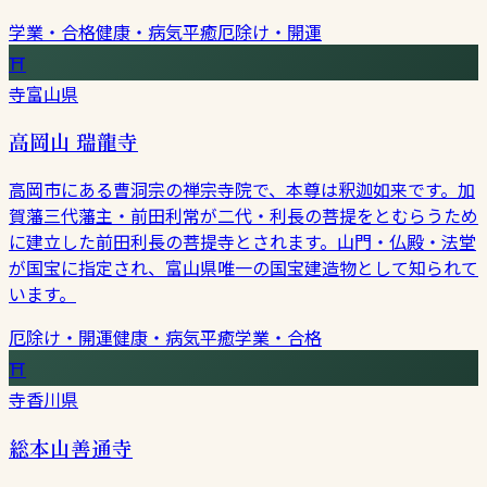
学業・合格
健康・病気平癒
厄除け・開運
⛩
寺
富山県
高岡山 瑞龍寺
高岡市にある曹洞宗の禅宗寺院で、本尊は釈迦如来です。加
賀藩三代藩主・前田利常が二代・利長の菩提をとむらうため
に建立した前田利長の菩提寺とされます。山門・仏殿・法堂
が国宝に指定され、富山県唯一の国宝建造物として知られて
います。
厄除け・開運
健康・病気平癒
学業・合格
⛩
寺
香川県
総本山善通寺