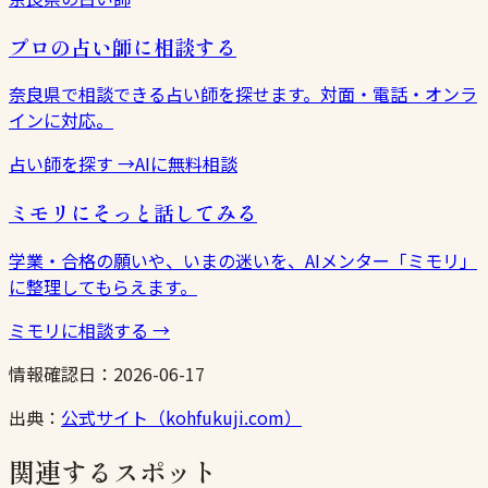
プロの占い師に相談する
奈良県で相談できる占い師を探せます。対面・電話・オンラ
インに対応。
占い師を探す
→
AIに無料相談
ミモリにそっと話してみる
学業・合格の願いや、いまの迷いを、AIメンター「ミモリ」
に整理してもらえます。
ミモリに相談する
→
情報確認日：
2026-06-17
出典：
公式サイト（kohfukuji.com）
関連するスポット