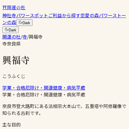
⛩
開運の杜
神社
寺
パワースポット
ご利益から探す
恋愛の森
パワーストー
ンの森
Dark
Dark
開運の杜
/
寺
/
興福寺
寺
奈良県
興福寺
こうふくじ
学業・合格
厄除け・開運
健康・病気平癒
学業・合格
厄除け・開運
健康・病気平癒
奈良市登大路町にある法相宗大本山で、五重塔や阿修羅像で
知られる古刹です。
主な目的