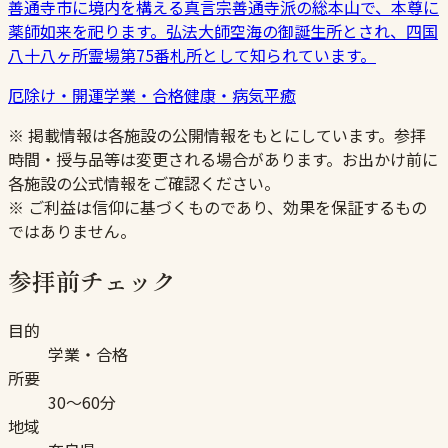
善通寺市に境内を構える真言宗善通寺派の総本山で、本尊に
薬師如来を祀ります。弘法大師空海の御誕生所とされ、四国
八十八ヶ所霊場第75番札所として知られています。
厄除け・開運
学業・合格
健康・病気平癒
※ 掲載情報は各施設の公開情報をもとにしています。参拝
時間・授与品等は変更される場合があります。お出かけ前に
各施設の公式情報をご確認ください。
※ ご利益は信仰に基づくものであり、効果を保証するもの
ではありません。
参拝前チェック
目的
学業・合格
所要
30〜60分
地域