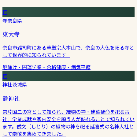
⛩
寺
奈良県
東大寺
奈良市雑司町にある華厳宗大本山で、奈良の大仏を祀る寺と
して世界的に知られています。
厄除け・開運
学業・合格
健康・病気平癒
⛩
神社
茨城県
静神社
常陸国二の宮として知られ、織物の神・建葉槌命を祀る古
社。学業成就や家内安全を願う人が訪れることで知られてい
ます。倭文（しとり）の織物の神を祀る延喜式の名神大社と
して崇敬を集めてきました。