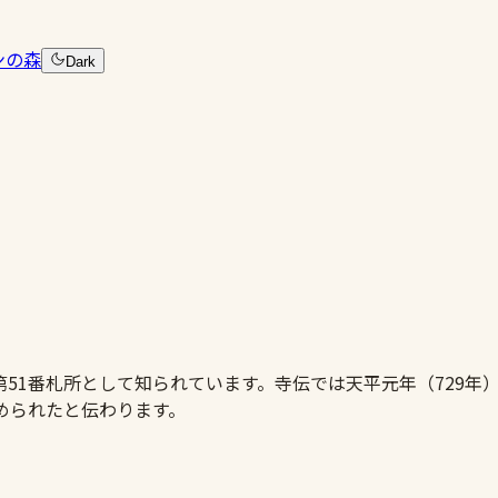
ンの森
Dark
51番札所として知られています。寺伝では天平元年（729年
改められたと伝わります。