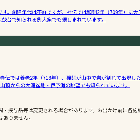
す。創建年代は不詳ですが、社伝では和銅2年（709年）に
太鼓台で知られる例大祭でも親しまれています。
。寺伝では養老2年（718年）、猟師が山中で岩が割れて出現
。山頂からの大洲盆地・伊予灘の眺望でも知られています。
時間・授与品等は変更される場合があります。お出かけ前に各施
はありません。