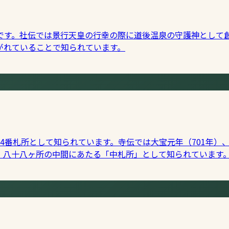
です。社伝では景行天皇の行幸の際に道後温泉の守護神として
がれていることで知られています。
4番札所として知られています。寺伝では大宝元年（701年）
。八十八ヶ所の中間にあたる「中札所」として知られています