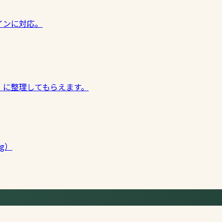
インに対応。
」に整理してもらえます。
rg）