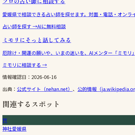
プロの占い師に相談する
愛媛県で相談できる占い師を探せます。対面・電話・オンラ
占い師を探す
→
AIに無料相談
ミモリにそっと話してみる
厄除け・開運の願いや、いまの迷いを、AIメンター「ミモリ
ミモリに相談する
→
情報確認日：
2026-06-16
出典：
公式サイト（nehan.net）
、
公的情報（ja.wikipedia.o
関連するスポット
⛩
神社
愛媛県