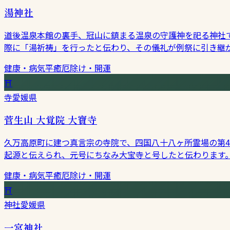
湯神社
道後温泉本館の裏手、冠山に鎮まる温泉の守護神を祀る神社
際に「湯祈祷」を行ったと伝わり、その儀礼が例祭に引き継
健康・病気平癒
厄除け・開運
⛩
寺
愛媛県
菅生山 大覚院 大寶寺
久万高原町に建つ真言宗の寺院で、四国八十八ヶ所霊場の第4
起源と伝えられ、元号にちなみ大宝寺と号したと伝わります
健康・病気平癒
厄除け・開運
⛩
神社
愛媛県
一宮神社