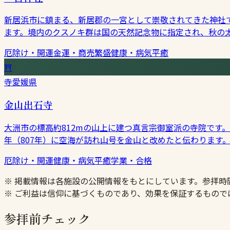
新居浜市に鎮まる、新居郡の一宮として崇敬されてきた神社で
ます。境内のクスノキ群は国の天然記念物に指定され、秋の
厄除け・開運
金運・商売繁盛
健康・病気平癒
⛩
寺
愛媛県
金山出石寺
大洲市の標高約812mの山上に建つ真言宗御室派の寺院です
年（807年）に空海が訪れ山号を金山と改めたと伝わります
厄除け・開運
健康・病気平癒
学業・合格
※ 掲載情報は各施設の公開情報をもとにしています。参拝
※ ご利益は信仰に基づくものであり、効果を保証するもので
参拝前チェック