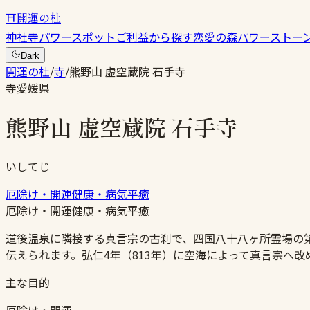
⛩
開運の杜
神社
寺
パワースポット
ご利益から探す
恋愛の森
パワーストー
Dark
開運の杜
/
寺
/
熊野山 虚空蔵院 石手寺
寺
愛媛県
熊野山 虚空蔵院 石手寺
いしてじ
厄除け・開運
健康・病気平癒
厄除け・開運
健康・病気平癒
道後温泉に隣接する真言宗の古刹で、四国八十八ヶ所霊場の第
伝えられます。弘仁4年（813年）に空海によって真言宗へ
主な目的
厄除け・開運