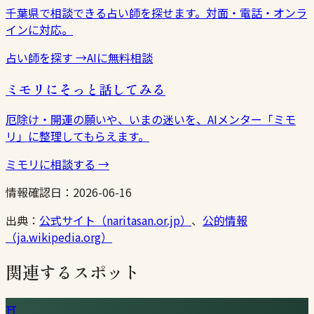
千葉県で相談できる占い師を探せます。対面・電話・オンラ
インに対応。
占い師を探す
→
AIに無料相談
ミモリにそっと話してみる
厄除け・開運の願いや、いまの迷いを、AIメンター「ミモ
リ」に整理してもらえます。
ミモリに相談する
→
情報確認日：
2026-06-16
出典：
公式サイト（naritasan.or.jp）
、
公的情報
（ja.wikipedia.org）
関連するスポット
⛩