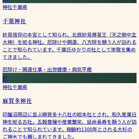
神社
千葉県
千葉神社
妙見信仰の本宮として知られ、北辰妙見尊星王（天之御中主
大神）を祀る神社。厄除けや開運、八方除を願う人が訪れる
ことで知られています。千葉氏ゆかりの社として崇敬を集め
てきました。
厄除け・開運
仕事・出世
健康・病気平癒
⛩
神社
千葉県
麻賀多神社
印旛沼周辺に並ぶ麻賀多十八社の総本社とされ、和久産巣日
神を祀る古社。五穀豊穣や産業繁栄、延命長寿を願う人が訪
れることで知られています。樹齢約1300年とされる大杉の
ご神木でも親しまれてきました。