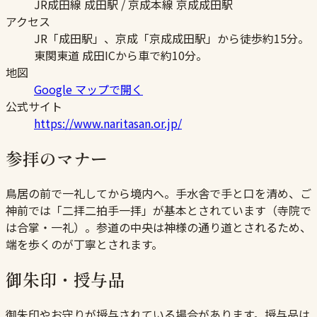
JR成田線 成田駅 / 京成本線 京成成田駅
アクセス
JR「成田駅」、京成「京成成田駅」から徒歩約15分。
東関東道 成田ICから車で約10分。
地図
Google マップで開く
公式サイト
https://www.naritasan.or.jp/
参拝のマナー
鳥居の前で一礼してから境内へ。手水舎で手と口を清め、ご
神前では「二拝二拍手一拝」が基本とされています（寺院で
は合掌・一礼）。参道の中央は神様の通り道とされるため、
端を歩くのが丁寧とされます。
御朱印・授与品
御朱印やお守りが授与されている場合があります。授与品は