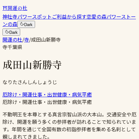
⛩
開運の杜
神社
寺
パワースポット
ご利益から探す
恋愛の森
パワーストー
ンの森
Dark
Dark
開運の杜
/
寺
/
成田山新勝寺
寺
千葉県
成田山新勝寺
なりたさんしんしょうじ
厄除け・開運
仕事・出世
健康・病気平癒
厄除け・開運
仕事・出世
健康・病気平癒
不動明王を本尊とする真言宗智山派の大本山。交通安全や厄
除け、開運を願う多くの参拝者が訪れることで知られていま
す。年間を通じて全国有数の初詣参拝者を集める名刹として
親しまれてきました。