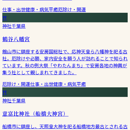
仕事・出世
健康・病気平癒
厄除け・開運
⛩
神社
千葉県
鶴谷八幡宮
館山市に鎮座する安房国総社で、応神天皇ら八幡神を祀る古
社。厄除けや必勝、家内安全を願う人が訪れることで知られ
ています。秋の例大祭「やわたんまち」で安房各地の神輿が
集う社として親しまれてきました。
厄除け・開運
仕事・出世
健康・病気平癒
⛩
神社
千葉県
意富比神社（船橋大神宮）
船橋市に鎮座し、天照皇大神を祀る船橋地方最古とされる古