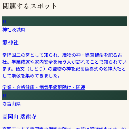
関連するスポット
⛩
神社
茨城県
静神社
常陸国二の宮として知られ、織物の神・建葉槌命を祀る古
社。学業成就や家内安全を願う人が訪れることで知られてい
ます。倭文（しとり）の織物の神を祀る延喜式の名神大社と
して崇敬を集めてきました。
学業・合格
健康・病気平癒
厄除け・開運
⛩
寺
富山県
高岡山 瑞龍寺
高岡市にある曹洞宗の禅宗寺院で、本尊は釈迦如来です。加