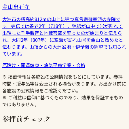
金山出石寺
大洲市の標高約812mの山上に建つ真言宗御室派の寺院で
す。寺伝では養老2年（718年）、猟師が山中で岩が割れて
出現した千手観音と地蔵菩薩を祀ったのが始まりと伝えら
れ、大同2年（807年）に空海が訪れ山号を金山と改めたと
伝わります。山頂からの大洲盆地・伊予灘の眺望でも知られ
ています。
厄除け・開運
健康・病気平癒
学業・合格
※ 掲載情報は各施設の公開情報をもとにしています。参拝
時間・授与品等は変更される場合があります。お出かけ前に
各施設の公式情報をご確認ください。
※ ご利益は信仰に基づくものであり、効果を保証するもの
ではありません。
参拝前チェック