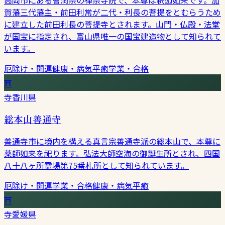
賀藩三代藩主・前田利常が二代・利長の菩提をとむらうため
に建立した前田利長の菩提寺とされます。山門・仏殿・法堂
が国宝に指定され、富山県唯一の国宝建造物として知られて
います。
厄除け・開運
健康・病気平癒
学業・合格
⛩
寺
香川県
総本山善通寺
善通寺市に境内を構える真言宗善通寺派の総本山で、本尊に
薬師如来を祀ります。弘法大師空海の御誕生所とされ、四国
八十八ヶ所霊場第75番札所として知られています。
厄除け・開運
学業・合格
健康・病気平癒
⛩
寺
愛媛県