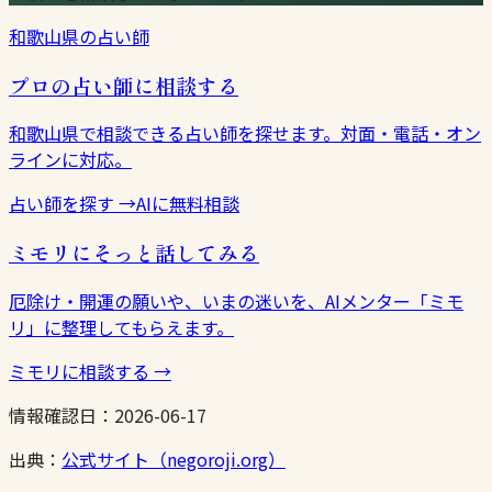
和歌山県の占い師
プロの占い師に相談する
和歌山県で相談できる占い師を探せます。対面・電話・オン
ラインに対応。
占い師を探す
→
AIに無料相談
ミモリにそっと話してみる
厄除け・開運の願いや、いまの迷いを、AIメンター「ミモ
リ」に整理してもらえます。
ミモリに相談する
→
情報確認日：
2026-06-17
出典：
公式サイト（negoroji.org）