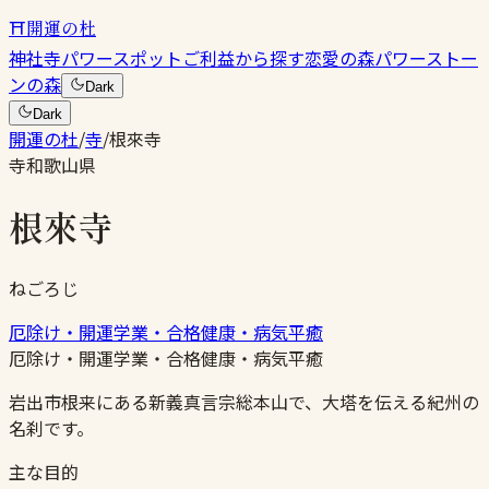
⛩
開運の杜
神社
寺
パワースポット
ご利益から探す
恋愛の森
パワーストー
ンの森
Dark
Dark
開運の杜
/
寺
/
根來寺
寺
和歌山県
根來寺
ねごろじ
厄除け・開運
学業・合格
健康・病気平癒
厄除け・開運
学業・合格
健康・病気平癒
岩出市根来にある新義真言宗総本山で、大塔を伝える紀州の
名刹です。
主な目的