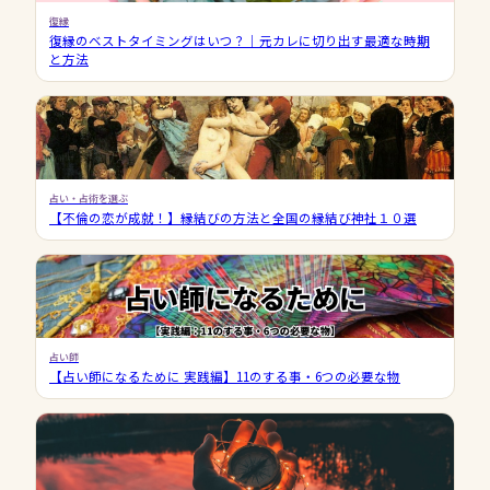
復縁
復縁のベストタイミングはいつ？｜元カレに切り出す最適な時期
と方法
占い・占術を選ぶ
【不倫の恋が成就！】縁結びの方法と全国の縁結び神社１０選
占い師
【占い師になるために 実践編】11のする事・6つの必要な物