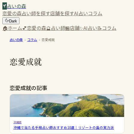
占いの森
恋愛の森
占い師を探す
店舗を探す
AI占い
コラム
Dark
🏠
ホーム
💕
恋愛の森
🔮
占い師
🏪
店舗
✨
AI占い
📝
コラム
占いの森
›
コラム
›
恋愛成就
恋愛成就
恋愛成就の記事
沖縄県
沖縄で当たる手相占い師おすすめ10選｜リゾートの島の実力派