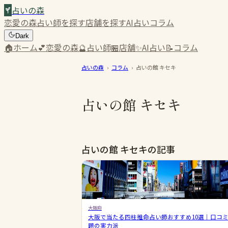
占いの森
恋愛の森
占い師を探す
店舗を探す
AI占い
コラム
Dark
🏠
ホーム
💕
恋愛の森
🔮
占い師
🏪
店舗
✨
AI占い
📝
コラム
占いの森
›
コラム
›
占いの館 キセキ
占いの館 キセキ
占いの館 キセキの記事
大阪府
大阪で当たる四柱推命占い師おすすめ10選｜口コ
題の実力派