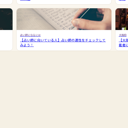
占い師になるには
大阪府
【占い師に向いている人】占い師の適性をチェックして
【大
みよう！
能者に