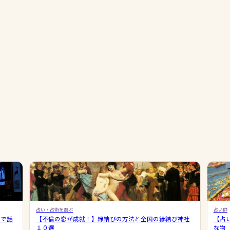
占い・占術を選ぶ
占い師
ミで話
【不倫の恋が成就！】縁結びの方法と全国の縁結び神社
【占
１０選
な物