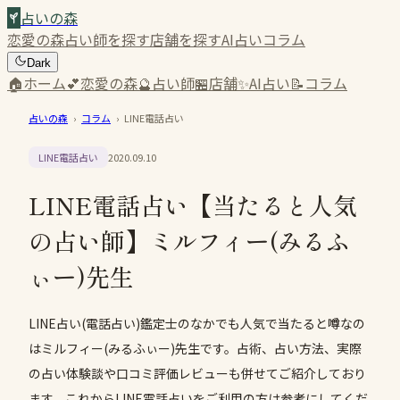
占いの森
恋愛の森
占い師を探す
店舗を探す
AI占い
コラム
Dark
🏠
ホーム
💕
恋愛の森
🔮
占い師
🏪
店舗
✨
AI占い
📝
コラム
占いの森
›
コラム
›
LINE電話占い
LINE電話占い
2020.09.10
LINE電話占い【当たると人気
の占い師】ミルフィー(みるふ
ぃー)先生
LINE占い(電話占い)鑑定士のなかでも人気で当たると噂なの
はミルフィー(みるふぃー)先生です。占術、占い方法、実際
の占い体験談や口コミ評価レビューも併せてご紹介しており
ます。これからLINE電話占いをご利用の方は参考にしてくだ