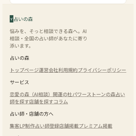
占いの森
悩みを、そっと相談できる森へ。AI
相談・全国の占い師があなたに寄り
添います。
占いの森
トップページ
運営会社
利用規約
プライバシーポリシー
サービス
恋愛の森（AI相談）
開運の杜
パワーストーンの森
占い
師を探す
店舗を探す
コラム
占い師・店舗の方へ
集客LP制作
占い師登録
店舗掲載
プレミアム掲載