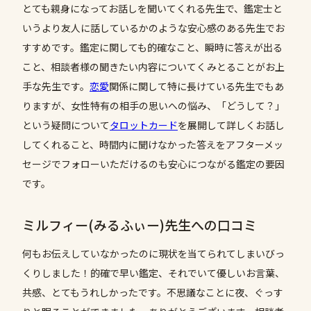
とても親身になってお話しを聞いてくれる先生で、鑑定士と
いうより友人に話しているかのような安心感のある先生でお
すすめです。鑑定に関しても的確なこと、瞬時に答えが出る
こと、相談者様の聞きたい内容についてくみとることがお上
手な先生です。
恋愛
関係に関して特に長けている先生でもあ
りますが、女性特有の相手の思いへの悩み、「どうして？」
という疑問について
タロットカード
を展開して詳しくお話し
してくれること、時間内に聞けなかった答えをアフターメッ
セージでフォローいただけるのも安心につながる鑑定の要因
です。
ミルフィー(みるふぃー)先生への口コミ
何もお伝えしていなかったのに現状を当てられてしまいびっ
くりしました！的確で早い鑑定、それでいて優しいお言葉、
共感、とてもうれしかったです。不思議なことに夜、ぐっす