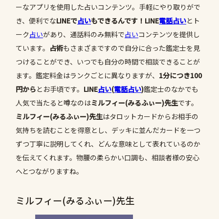
ーなアプリを使用した占いコンテンツ。手軽にやり取りがで
き、便利でな
LINEで
占い
もできるんです！LINE
電話占い
とト
ーク
占い
があり、通話料のみ無料で
占い
コンテンツを提供し
ています。
占術
もさまざまですので自分に合った鑑定士を見
つけることができ、いつでも自分の時間で相談できることが
ます。鑑定料金はランクごとに異なりますが、
1分につき100
円から
とお手頃です。
LINE
占い
(
電話占い
)
鑑定士のなかでも
人気で当たると噂なのは
ミルフィー(みるふぃー)先生
です。
ミルフィー(みるふぃー)先生
はタロットカードからお相手の
気持ちを読むことを得意とし、デッキに並んだカードを一つ
ずつ丁寧に説明してくれ、どんな意味として表れているのか
を伝えてくれます。物腰の柔らかい口調も、相談者様の安心
へとつながりますね。
ミルフィー(みるふぃー)先生