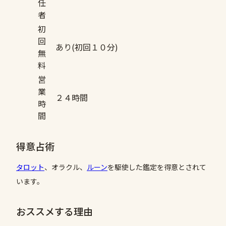
任
者
初
回
あり(初回１０分)
無
料
営
業
２４時間
時
間
得意占術
タロット
、オラクル、
ルーン
を駆使した鑑定を得意とされて
います。
おススメする理由