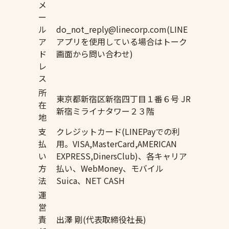
メ
ー
ル
do_not_reply@linecorp.com(LINE
ア
アプリを使用している場合はトーク
ド
画面から問い合わせ)
レ
ス
所
東京都新宿区新宿四丁目１番６号 JR
在
新宿ミライナタワー２３階
地
支
クレジットカード(LINEPayでの利
払
用。VISA,MasterCard,AMERICAN
い
EXPRESS,DinersClub)、各キャリア
方
払い、WebMoney、モバイル
法
Suica、NET CASH
運
営
責
出澤 剛(代表取締役社長)