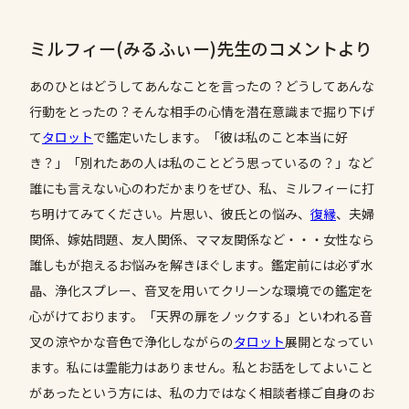
ミルフィー(みるふぃー)先生のコメントより
あのひとはどうしてあんなことを言ったの？どうしてあんな
行動をとったの？そんな相手の心情を潜在意識まで掘り下げ
て
タロット
で鑑定いたします。「彼は私のこと本当に好
き？」「別れたあの人は私のことどう思っているの？」など
誰にも言えない心のわだかまりをぜひ、私、ミルフィーに打
ち明けてみてください。片思い、彼氏との悩み、
復縁
、夫婦
関係、嫁姑問題、友人関係、ママ友関係など・・・女性なら
誰しもが抱えるお悩みを解きほぐします。鑑定前には必ず水
晶、浄化スプレー、音叉を用いてクリーンな環境での鑑定を
心がけております。「天界の扉をノックする」といわれる音
叉の涼やかな音色で浄化しながらの
タロット
展開となってい
ます。私には霊能力はありません。私とお話をしてよいこと
があったという方には、私の力ではなく相談者様ご自身のお