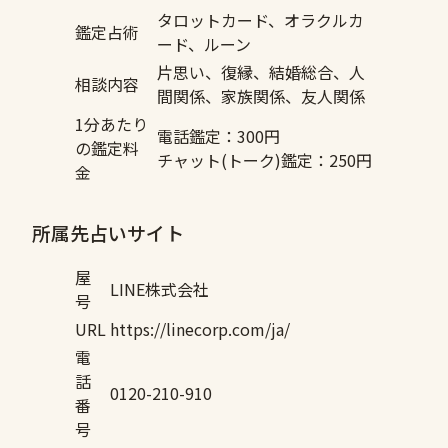
タロットカード、オラクルカ
鑑定占術
ード、ルーン
片思い、復縁、結婚総合、人
相談内容
間関係、家族関係、友人関係
1分あたり
電話鑑定：300円
の鑑定料
チャット(トーク)鑑定：250円
金
所属先占いサイト
屋
LINE株式会社
号
URL
https://linecorp.com/ja/
電
話
0120-210-910
番
号