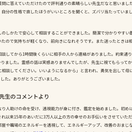
質問に答えていただけたので評判通りの素晴らしい先生だなと思いまし
。自分の性格で直したほうがいいところを聞くと、ズバリ当たっていま
しのしかたで安心して相談することができました。簡潔で分かりやすい
いたので気持ちが軽くなり、前向きになれそうです。また迷ったときは
相談してから1時間後くらいに相手の人から連絡がありました。約束通
かりました。霊感の話は実感ありませんでしたが、先生に視てもらって
に相談してください。いいようになるから」と言われ、勇気を出して母
ました。ありがとうございました。
)先生のコメントより
なり人助けの命を受け、透視能力が身に付き、鑑定を始めました。初め
それ以来15年のあいだに3万人以上の方の幸せのお手伝いをさせていた
部屋や職場のエネルギーを透視して、エネルギーアップ、改善のおまじ