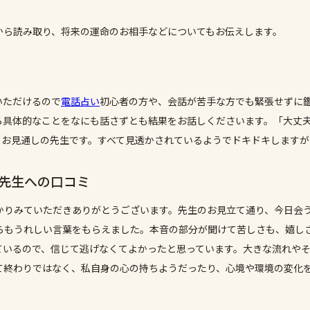
から読み取り、将来の運命のお相手などについてもお伝えします。
いただけるので
電話占い
初心者の方や、会話が苦手な方でも緊張せずに
ら具体的なことをなにも話さずとも結果をお話しくださいます。「大丈
てお見通しの先生です。すべて見透かされているようでドキドキします
)先生への口コミ
かりみていただきありがとうございます。先生のお見立て通り、今日会
らもうれしい言葉をもらえました。本音の部分が聞けて苦しさも、嬉し
ているので、信じて逃げなくてよかったと思っています。大きな流れや
て終わりではなく、私自身の心の持ちようだったり、心境や環境の変化