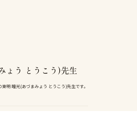
みょう とうこう)先生
東明 瞳光(あづまみょう とうこう)先生です。