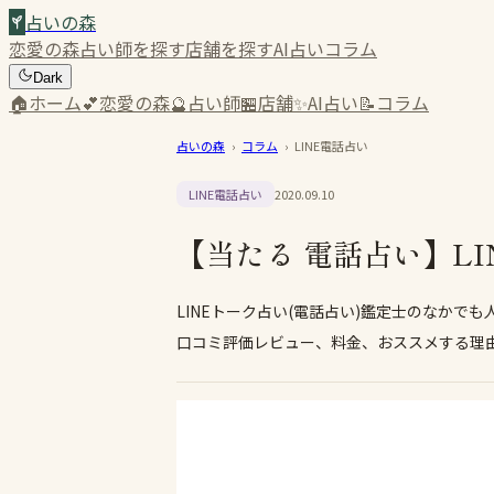
占いの森
恋愛の森
占い師を探す
店舗を探す
AI占い
コラム
Dark
🏠
ホーム
💕
恋愛の森
🔮
占い師
🏪
店舗
✨
AI占い
📝
コラム
占いの森
›
コラム
›
LINE電話占い
LINE電話占い
2020.09.10
【当たる 電話占い】LI
LINEトーク占い(電話占い)鑑定士のなかで
口コミ評価レビュー、料金、おススメする理