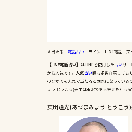
＃当たる
電話占い
ライン LINE電話 東
【LINE電話占い】
はLINEを使用した
占い
サー
から人気です。
人気
占い
師
も多数在籍してお
のなかでも人気で当たると話題になっているのは
ょう とうこう)先生は東北で個人鑑定を行う
東明瞳光(あづまみょう とうこう