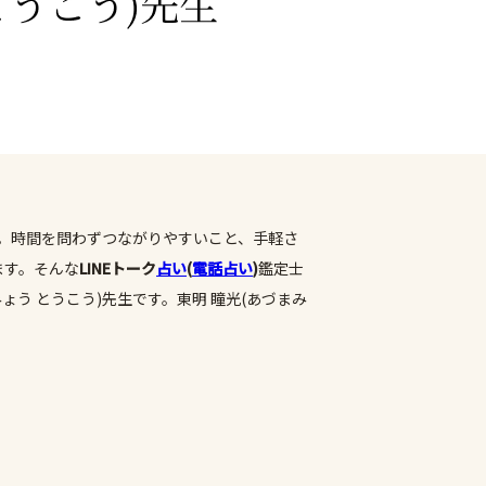
。時間を問わずつながりやすいこと、手軽さ
ます。そんな
LINEトーク
占い
(
電話占い
)
鑑定士
ょう とうこう)先生です。東明 瞳光(あづまみ