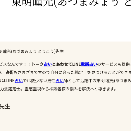
明瞳光(あづまみょう とうこう)先生
ビスなんです！！
トーク
占い
とあわせてLINE
電話占い
のサービスも提供
り、
占術
もさまざまですので自分に合った鑑定士を見つけることができ
LINE
占い
では数少ない男性
占い
師として活躍中の東明 瞳光(あづまみ
実力派鑑定士。霊感霊視から相談者様の悩みを解決へと導きます。
)先生