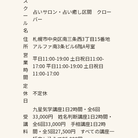
ス
ク
占いサロン・占い癒し区間 クロー
ー
バー
ル
名
住
札幌市中央区南三条西3丁目15番地
所
アルファ南3条ビル6階A号室
営
平日11:00-19:00 土日祝日11:00-
業
17:00 平日11:00-19:00 土日祝日
時
11:00-17:00
間
定
休
不定休
日
九星気学講座1日2時間・全6回
受
33,000円 姓名判断講座1日2時間・
講
全6回33,000円 手相講座1日2時
料
間・全5回27,500円 すべての講座一