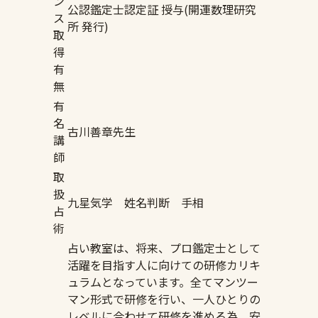
ン
公認鑑定士認定証 授与(開運数理研究
ス
所 発行)
取
得
有
無
有
名
古川善章先生
講
師
取
扱
九星気学 姓名判断 手相
占
術
占い教室は、将来、プロ鑑定士として
活躍を目指す人に向けての研修カリキ
ュラムとなっています。全てマンツー
マン形式で研修を行い、一人ひとりの
レベルに合わせて研修を進める為、安