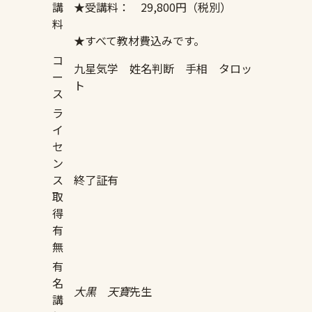
講
★受講料： 29,800円（税別）
料
★すべて教材費込みです。
コ
九星気学 姓名判断 手相 タロッ
ー
ト
ス
ラ
イ
セ
ン
ス
終了証有
取
得
有
無
有
名
大黒 天寶
先生
講