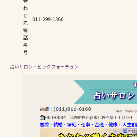
合
わ
せ
011-299-1366
先
電
話
番
号
占いサロン・ビックフォーチュン