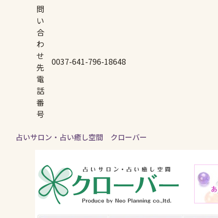
問
い
合
わ
せ
0037-641-796-18648
先
電
話
番
号
占いサロン・占い癒し空間 クローバー