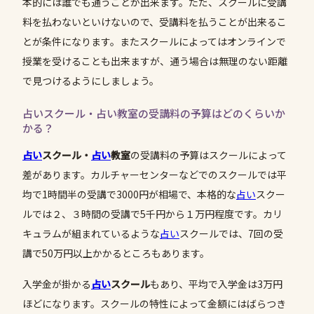
本的には誰でも通うことが出来ます。ただ、スクールに受講
料を払わないといけないので、受講料を払うことが出来るこ
とが条件になります。またスクールによってはオンラインで
授業を受けることも出来ますが、通う場合は無理のない距離
で見つけるようにしましょう。
占いスクール・占い教室の受講料の予算はどのくらいか
かる？
占い
スクール
・
占い
教室
の受講料の予算はスクールによって
差があります。カルチャーセンターなどでのスクールでは平
均で1時間半の受講で3000円が相場で、本格的な
占い
スクー
ルでは２、３時間の受講で5千円から１万円程度です。カリ
キュラムが組まれているような
占い
スクールでは、7回の受
講で50万円以上かかるところもあります。
入学金が掛かる
占い
スクール
もあり、平均で入学金は3万円
ほどになります。スクールの特性によって金額にはばらつき