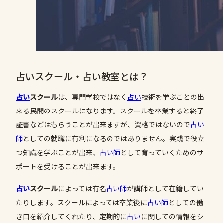
占いスクール・占い教室とは？
占い
スクール
は、専門学校ではなく
占い
技術を学ぶことの出
来る民間のスクールになります。スクールを卒業すると終了
証書などはもらうことが出来ますが、資格ではないので
占い
師
としての就職に有利になるのではありません。実践で役立
つ知識を学ぶことが出来、
占い師
として育っていくためのサ
ポートを受けることが出来ます。
占い
スクール
によっては有名
占い師
が講師として在籍してい
たりします。スクールによっては卒業後に
占い師
としての働
き口を紹介してくれたり、定期的に
占い
に関しての情報をシ