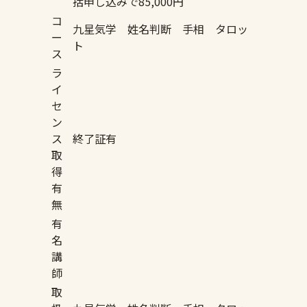
括申し込みで85,000円
コ
九星気学 姓名判断 手相 タロッ
ー
ト
ス
ラ
イ
セ
ン
ス
終了証有
取
得
有
無
有
名
講
師
取