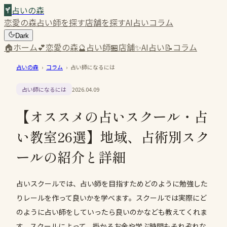
占いの森
恋愛の森
占い師を探す
店舗を探す
AI占い
コラム
Dark
🏠
ホーム
💕
恋愛の森
🔮
占い師
🏪
店舗
✨
AI占い
📝
コラム
占いの森
›
コラム
›
占い師になるには
占い師になるには
2026.04.09
【オススメの占いスクール・占
い教室26選】地域、占術別スク
ールの紹介と詳細
占いスクールでは、占い師を目指すためどのように勉強した
りレールを作って良いかを学べます。スクールでは実際にど
のように占い師をしていったら良いのかなども教えてくれま
す。スクールによって、掛かるお金や学ぶ時間もそれぞれな