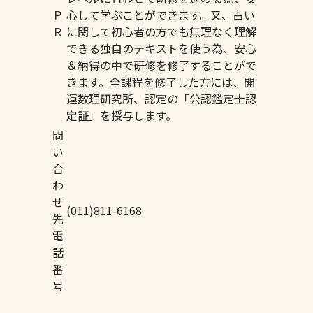
Ｐ
心して学ぶことができます。又、占い
Ｒ
に関して初心者の方でも無理なく理解
できる独自のテキストを使う為、安心
＆納得の中で研修を修了することがで
きます。全課程を修了した方には、開
運数理研究所、認定の「公認鑑定士認
定証」を授与します。
問
い
合
わ
せ
(011)811-6168
先
電
話
番
号