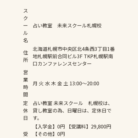
ス
ク
ー
占い教室 未来スクール札幌校
ル
名
北海道札幌市中央区北4条西3丁目1番
住
地札幌駅前合同ビル3F TKP札幌駅南
所
口カンファレンスセンター
営
業
月 火 水 木 金 土 13:00～20:00
時
間
定
占い教室 未来スクール 札幌校は、
休
貸し教室の為、日曜日は、定休日で
日
す。
【入学金】0円 【受講料】29,800円
受
【その他】0円