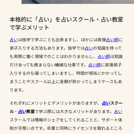
本格的に「占い」を占いスクール・占い教室
で学ぶメリット
占い
は独学で学ぶことも出来ますし、ほかには直接
占い師
に
弟子入りする方法もあります。独学では
占い
の知識を持って
も実際に働く現場でのことはわかりませんし、
占い師
は知識
だけあっても務まらない繊細な仕事です。
占い師
に直接弟子
入りするのも偏ってしまいますし、時間が相当にかかってし
まうことやスクール以上に金額が掛かってしまうケースもあ
ります。
それぞれにメリットとデメリットがありますが、
占い
スクー
ル
・
占い
教室
で学ぶ際には大きなメリットがあります。
占い
スクールでは情報のシェアをしてくれることと、サポート体
制が手厚い点です。卒業と同時にライセンスを取れるところ