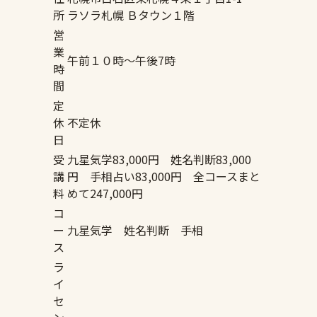
所
ラソラ札幌 Ｂタウン１階
営
業
午前１０時～午後7時
時
間
定
休
不定休
日
受
九星気学83,000円 姓名判断83,000
講
円 手相占い83,000円 全コースまと
料
めて247,000円
コ
ー
九星気学 姓名判断 手相
ス
ラ
イ
セ