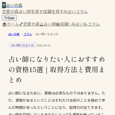
占いの森
恋愛の森
占い師を探す
店舗を探す
AI占い
コラム
Dark
🏠
ホーム
💕
恋愛の森
🔮
占い師
🏪
店舗
✨
AI占い
📝
コラム
占いの森
›
コラム
›
占い師になるには
占い師になるには
2026.04.10
占い師になりたい人におすすめ
の資格15選｜取得方法と費用ま
とめ
占い師になるために、資格は必須なものではありません。た
だ、資格があるということはそれだけ占術のことを極めて学
んだ時間があったということになり、説得力が出てきます。
占い師を目指しているあなたにとっても資格を持っているこ