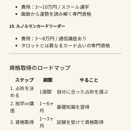
費用：3〜10万円 / スクール通学
画数から運勢を読み解く専門資格
15. ルノルマンカードリーダー
費用：3〜8万円 / 通信講座あり
タロットとは異なるカード占いの専門資格
資格取得のロードマップ
ステップ
期間
やること
1. 占術を決
1週間
自分に合った占術を選ぶ
める
2. 独学or講
1〜6ヶ
基礎知識を習得
座
月
1〜3ヶ
3. 資格取得
試験を受けて資格取得
月