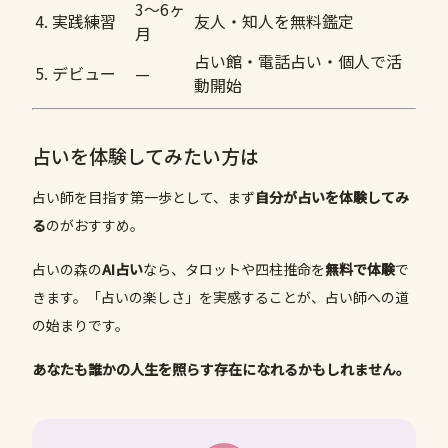
3〜6ヶ
4. 実践練習
友人・知人を無料鑑定
月
占い館・電話占い・個人で活
5. デビュー
—
動開始
占いを体験してみたい方は
占い師を目指す第一歩として、まず
自分が占いを体験してみ
る
のがおすすめ。
占いの森の
AI占い
なら、タロットや四柱推命を
無料で体験
で
きます。「占いの楽しさ」を実感することが、占い師への道
の始まりです。
あなたも誰かの人生を照らす存在になれるかもしれません。