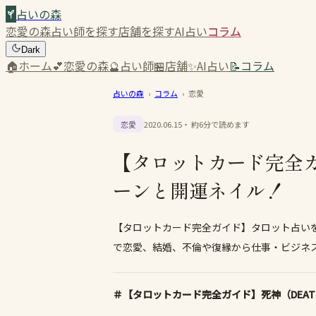
占いの森
恋愛の森
占い師を探す
店舗を探す
AI占い
コラム
Dark
🏠
ホーム
💕
恋愛の森
🔮
占い師
🏪
店舗
✨
AI占い
📝
コラム
占いの森
›
コラム
›
恋愛
恋愛
2020.06.15
・ 約
6
分で読めます
【タロットカード完全
ーンと開運ネイル！
【タロットカード完全ガイド】タロット占いを
で恋愛、結婚、不倫や復縁から仕事・ビジネス運、
＃【タロットカード完全ガイド】死神（DEAT