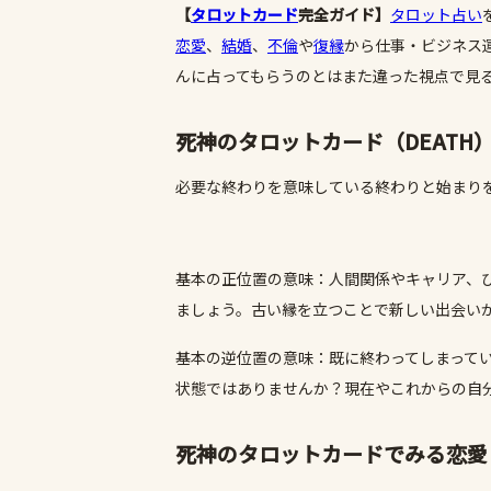
【
タロットカード
完全ガイド】
タロット占い
恋愛
、
結婚
、
不倫
や
復縁
から仕事・ビジネス
んに占ってもらうのとはまた違った視点で見
死神のタロットカード（DEATH
必要な終わりを意味している終わりと始まり
基本の正位置の意味：人間関係やキャリア、
ましょう。古い縁を立つことで新しい出会い
基本の逆位置の意味：既に終わってしまって
状態ではありませんか？現在やこれからの自
死神のタロットカードでみる恋愛