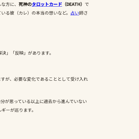
んな方に、
死神の
タロットカード
（DEATH）
で
ている彼（カレ）の本当の想いなど。
占い
師さ
解決」「反映」があります。
ますが、必要な変化であることとして受け入れ
自分が思っている以上に過去から進んでいない
ルギーが巡ります。