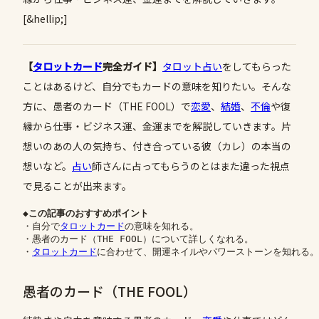
[&hellip;]
【
タロットカード
完全ガイド】
タロット占い
をしてもらった
ことはあるけど、自分でもカードの意味を知りたい。そんな
方に、愚者のカード（THE FOOL）で
恋愛
、
結婚
、
不倫
や復
縁から仕事・ビジネス運、金運までを解説していきます。片
想いのあの人の気持ち、付き合っている彼（カレ）の本当の
想いなど。
占い
師さんに占ってもらうのとはまた違った視点
で見ることが出来ます。
◆この記事のおすすめポイント
・自分で
タロットカード
の意味を知れる。
・愚者のカード（THE FOOL）について詳しくなれる。
・
タロットカード
に合わせて、開運ネイルやパワーストーンを知れる。
愚者のカード（THE FOOL）