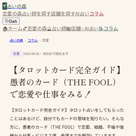
占いの森
恋愛の森
占い師を探す
店舗を探す
AI占い
コラム
Dark
🏠
ホーム
💕
恋愛の森
🔮
占い師
🏪
店舗
✨
AI占い
📝
コラム
占いの森
›
コラム
›
恋愛
恋愛
2020.06.01
・ 約
6
分で読めます
【タロットカード完全ガイド】
愚者のカード（THE FOOL）
で恋愛や仕事をみる！
【タロットカード完全ガイド】タロット占いをしてもらった
ことはあるけど、自分でもカードの意味を知りたい。そんな
方に、愚者のカード（THE FOOL）で恋愛、結婚、不倫や復
縁から仕事・ビジネス運、金運までを解説していきます。