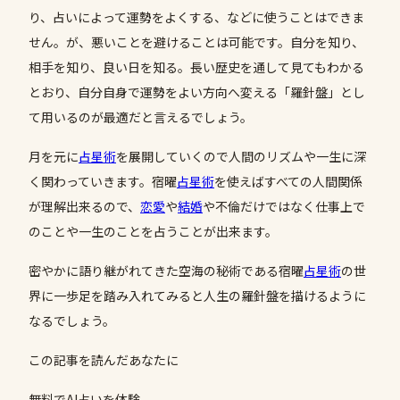
り、占いによって運勢をよくする、などに使うことはできま
せん。が、悪いことを避けることは可能です。自分を知り、
相手を知り、良い日を知る。長い歴史を通して見てもわかる
とおり、自分自身で運勢をよい方向へ変える「羅針盤」とし
て用いるのが最適だと言えるでしょう。
月を元に
占星術
を展開していくので人間のリズムや一生に深
く関わっていきます。宿曜
占星術
を使えばすべての人間関係
が理解出来るので、
恋愛
や
結婚
や不倫だけではなく仕事上で
のことや一生のことを占うことが出来ます。
密やかに語り継がれてきた空海の秘術である宿曜
占星術
の世
界に一歩足を踏み入れてみると人生の羅針盤を描けるように
なるでしょう。
この記事を読んだあなたに
無料でAI占いを体験