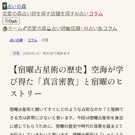
占いの森
恋愛の森
占い師を探す
店舗を探す
AI占い
コラム
Dark
🏠
ホーム
💕
恋愛の森
🔮
占い師
🏪
店舗
✨
AI占い
📝
コラム
占いの森
›
コラム
›
恋愛
恋愛
2020.05.15
・ 約
13
分で読めます
【宿曜占星術の歴史】空海が学
び得た「真言密教」と宿曜のヒ
ストリー
宿曜占星術と聞いてすぐにどのような占術なのか？と理解で
きる方は非常に少ないと思います。今回は宿曜占星術を身近
に感じてもらうために、宿曜の歴史や時代の背景を踏まえて
お伝えしていきたいと思います。宿曜占星術は「しゅくよう