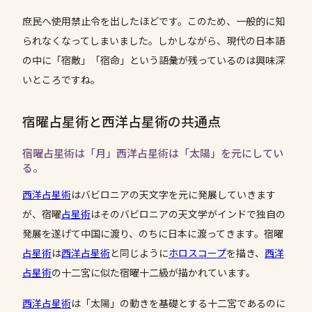
庶民へ使用禁止令を出したほどです。このため、一般的に知
られなくなってしまいました。しかしながら、現代の日本語
の中に「宿敵」「宿命」という語彙が残っているのは興味深
いところですね。
宿曜占星術と西洋占星術の共通点
宿曜占星術は「月」西洋占星術は「太陽」を元にしてい
る。
西洋占星術
はバビロニアの天文字を元に発展していきます
が、宿曜
占星術
はそのバビロニアの天文学がインドで独自の
発展を遂げて中国に渡り、のちに日本に渡ってきます。宿曜
占星術
は
西洋占星術
と同じように
ホロスコープ
を描き、
西洋
占星術
の十二宮に似た宿曜十二級が描かれています。
西洋占星術
は「太陽」の動きを基礎とする十二宮であるのに