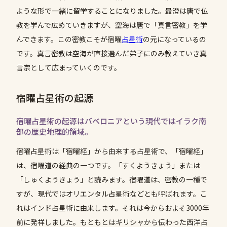
ような形で一緒に留学することになりました。最澄は唐で仏
教を学んで広めていきますが、空海は唐で「真言密教」を学
んできます。この密教こそが宿曜
占星術
の元になっているの
です。真言密教は空海が直接選んだ弟子にのみ教えていき真
言宗として広まっていくのです。
宿曜占星術の起源
宿曜占星術の起源はバベロニアという現代ではイラク南
部の歴史地理的領域。
宿曜占星術は「宿曜経」から由来する占星術で、「宿曜経」
は、宿曜道の経典の一つです。「すくようきょう」または
「しゅくようきょう」と読みます。宿曜道は、密教の一種で
すが、現代ではオリエンタル占星術などとも呼ばれます。こ
れはインド占星術に由来します。それは今からおよそ3000年
前に発祥しました。もともとはギリシャから伝わった西洋占