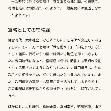
平安時代における宿曜は「世を治める羅針盤」の役割で、
特権階級だけの独占だったようで、一般庶民には浸透しなか
ったようです。
軍略としての宿曜経
鎌倉時代、武家社会になるとともに、陰陽師が衰退していき
ました。その一方で宿曜は「世を動かす」「国造りの」方法
として諸国の武将たちの間で確固たる地位を得ていきまし
た。戦国時代になると、宿曜経は戦術に助言する軍師の役割
として活用されるようになりました。かの織田信長も、他の
武将との相性を占い、戦いに赴いたとも言われています。ま
た、武田信玄の軍配にも宿曜が書き込まれているそうです。
この軍配は武田家ゆかりの恵林寺（山梨県）に保存されてい
ます。
ほかにも、上杉謙信、真田正幸、真田幸村、徳川家康、山本