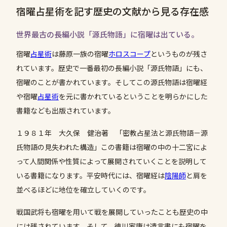
宿曜占星術を記す歴史の文献から見る存在感
世界最古の長編小説「源氏物語」に宿曜は出ている。
宿曜
占星術
は藤原一族の宿曜
ホロスコープ
というものが残さ
れています。歴史で一番最初の長編小説「源氏物語」にも、
宿曜のことが書かれています。そしてこの源氏物語は宿曜経
や宿曜
占星術
を元に書かれているということを明らかにした
書籍なども出版されています。
１９８１年 大久保 健治著 「密教占星法と源氏物語－源
氏物語の見失われた構造」この書籍は宿曜の中の十二宮によ
って人間関係や性質によって展開されていくことを説明して
いる書籍になります。平安時代には、宿曜経は
陰陽師
と肩を
並べるほどに地位を確立していくのです。
戦国武将も宿曜を用いて戦を展開していったことも歴史の中
には残されています。そして、徳川家康は遺言書にも宿曜を