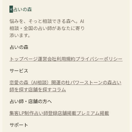
占いの森
悩みを、そっと相談できる森へ。AI
相談・全国の占い師があなたに寄り
添います。
占いの森
トップページ
運営会社
利用規約
プライバシーポリシー
サービス
恋愛の森（AI相談）
開運の杜
パワーストーンの森
占い
師を探す
店舗を探す
コラム
占い師・店舗の方へ
集客LP制作
占い師登録
店舗掲載
プレミアム掲載
サポート