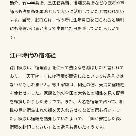
勘介、竹中半兵衛、黒田官兵衛、後藤又兵衛などの武将や軍
師らも占星術を軍略として大いに活用していたと言われてい
ます。当時、武将らは、他の者に生年月日を知られると勝利
にも影響が出ると考えて生まれた日を隠していたらしいで
す。
江戸時代の宿曜経
徳川家康は「宿曜術」を使って豊臣家を滅ぼしたと言われて
おり、「天下統一」には宿曜が関係したといっても過言では
ないかもしれません。徳川家康は、側近の僧、天海に宿曜経
を使わせました。家康と他の全国の大名との相性を見て配置
を転換したりしたそうです。また、大名を宿曜で占って、相
性の良い宿生まれの姫を輿入れさせるなどの策も行いまし
た。家康は宿曜を熟知していたようで、「国が安定した後、
宿曜を封印しなさい」との遺言も書いたそうです。