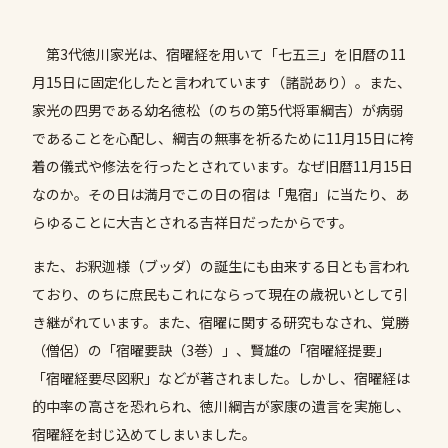
第3代徳川家光は、宿曜経を用いて「七五三」を旧暦の11
月15日に固定化したと言われています（諸説あり）。また、
家光の四男である幼名徳松（のちの第5代将軍綱吉）が病弱
であることを心配し、綱吉の無事を祈るために11月15日に袴
着の儀式や修法を行ったとされています。なぜ旧暦11月15日
なのか。その日は満月でこの日の宿は「鬼宿」に当たり、あ
らゆることに大吉とされる吉祥日だったからです。
また、お釈迦様（ブッダ）の誕生にも由来する日とも言われ
ており、のちに庶民もこれにならって現在の歳祝いとして引
き継がれています。また、宿曜に関する研究もなされ、覚勝
（僧侶）の「宿曜要訣（3巻）」、賢雄の「宿曜経提要」
「宿曜経要尽図釈」などが著されました。しかし、宿曜経は
的中率の高さを恐れられ、徳川綱吉が家康の遺言を実施し、
宿曜経を封じ込めてしまいました。