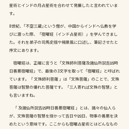
星術とインドの月占星術を合わせて発展したと言われていま
す。
8世紀、｢不空三蔵｣という僧が、中国からインドへ仏教を学
びに渡った際、「宿曜経（インド占星術）」を学んできまし
た。それを弟子の司馬史揺や楊景風に口述し、筆記させたと
序文にあります。
宿曜経は、正確に言うと「文殊師利菩薩及諸仙所説吉凶時
日善悪宿曜経」で、最後の3文字を取って「宿曜経」と呼ばれ
ています。「 文殊師利菩薩 」は「文殊菩薩」のことで、文殊
菩薩は智慧の優れた菩薩です。「三人寄れば文殊の智慧」と
も言いますね。
「 及諸仙所説吉凶時日善悪宿曜経 」とは、諸々の仙人ら
が、文殊菩薩の智慧を授かって吉日や凶日、物事の善悪を決
めたという意味です。ここからも宿曜占星術とはどんなもの