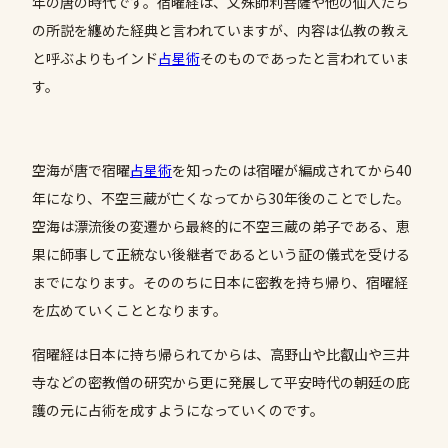
年の唐の時代です。宿曜経は、文殊師利菩薩や他の仙人たち
の所説を纏めた経典と言われていますが、内容は仏教の教え
と呼ぶよりもインド
占星術
そのものであったと言われていま
す。
空海が唐で宿曜
占星術
を知ったのは宿曜が編成されてから40
年になり、不空三蔵が亡くなってから30年後のことでした。
空海は漂流後の変遷から最終的に不空三蔵の弟子である、恵
果に師事して正統ない後継者であるという証の儀式を受ける
までになります。そののちに日本に密教を持ち帰り、宿曜経
を広めていくこととなります。
宿曜経は日本に持ち帰られてからは、高野山や比叡山や三井
寺などの密教僧の研究から更に発展して平安時代の朝廷の庇
護の元に占術を成すようになっていくのです。