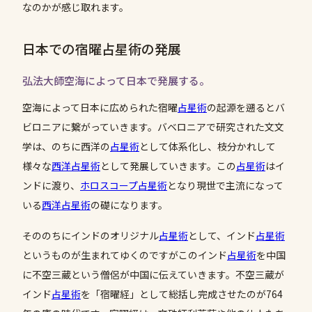
なのかが感じ取れます。
日本での宿曜占星術の発展
弘法大師空海によって日本で発展する。
空海によって日本に広められた宿曜
占星術
の起源を遡るとバ
ビロニアに繋がっていきます。バベロニアで研究された文文
学は、のちに西洋の
占星術
として体系化し、枝分かれして
様々な
西洋占星術
として発展していきます。この
占星術
はイ
ンドに渡り、
ホロスコープ
占星術
となり現世で主流になって
いる
西洋占星術
の礎になります。
そののちにインドのオリジナル
占星術
として、インド
占星術
というものが生まれてゆくのですがこのインド
占星術
を中国
に不空三蔵という僧侶が中国に伝えていきます。不空三蔵が
インド
占星術
を「宿曜経」として総括し完成させたのが764