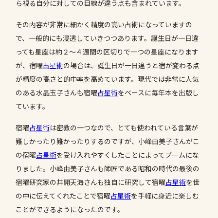
ら視る自分に対しての目線が違う点も含まれています。
その内容が非常に細かく精度の高い占術になっていますの
で、一般的にも浸透していきつつあります。誕生日が一日違
っても星座は約２～４週間の区切りで一つの星座になります
が、宿曜
占星術
の場合は、誕生日が一日違うと宿が変わる点
が精度の高さと的中率を高めています。現代では非常に人気
のある水晶玉子さんも宿曜
占星術
をベースに毎年本を出版し
ています。
宿曜
占星術
は密教の一つなので、とても使われている言葉が
難しかったり難かったりするのですが、小峰由美子さんがこ
の宿曜
占星術
を受け入れやすくしたことによってブームにな
りました。小峰由美子さんも師匠である昭和の時代の最後の
宿曜研究家の井開天海さんも独自に研究して宿曜
占星術
を世
の中に伝えてくれたことで宿曜
占星術
を手軽に身近に楽しむ
ことができるようになったのです。