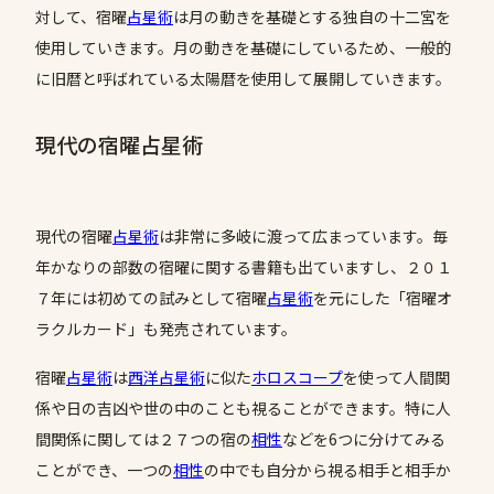
対して、宿曜
占星術
は月の動きを基礎とする独自の十二宮を
使用していきます。月の動きを基礎にしているため、一般的
に旧暦と呼ばれている太陽暦を使用して展開していきます。
現代の宿曜占星術
現代の宿曜
占星術
は非常に多岐に渡って広まっています。毎
年かなりの部数の宿曜に関する書籍も出ていますし、２０１
７年には初めての試みとして宿曜
占星術
を元にした「宿曜オ
ラクルカード」も発売されています。
宿曜
占星術
は
西洋占星術
に似た
ホロスコープ
を使って人間関
係や日の吉凶や世の中のことも視ることができます。特に人
間関係に関しては２７つの宿の
相性
などを6つに分けてみる
ことができ、一つの
相性
の中でも自分から視る相手と相手か