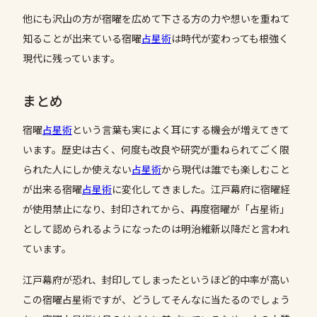
他にも沢山の方が宿曜を広めて下さる方の力や想いを重ねて
知ることが出来ている宿曜
占星術
は時代が変わっても根強く
現代に残っています。
まとめ
宿曜
占星術
という言葉も実によく耳にする機会が増えてきて
います。歴史は古く、何度も改良や研究が重ねられてごく限
られた人にしか使えない
占星術
から現代は誰でも楽しむこと
が出来る宿曜
占星術
に変化してきました。江戸幕府に宿曜経
が使用禁止になり、封印されてから、再度宿曜が「占星術」
として認められるようになったのは明治維新以降だと言われ
ています。
江戸幕府が恐れ、封印してしまったというほど的中率が高い
この宿曜占星術ですが、どうしてそんなに当たるのでしょう