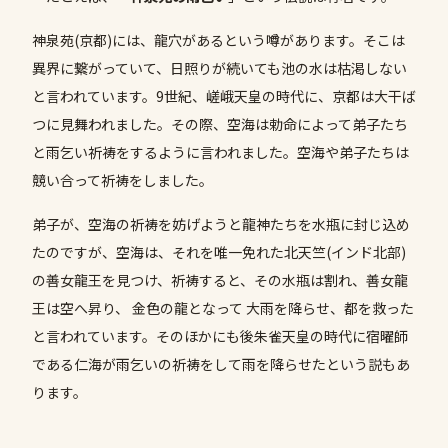
神泉苑(京都)には、龍穴があるという噂があります。そこは
異界に繋がっていて、日照りが続いても池の水は枯渇しない
と言われています。9世紀、嵯峨天皇の時代に、京都は大干ば
つに見舞われました。その際、空海は勅命によって弟子たち
と雨乞い祈祷をするように言われました。空海や弟子たちは
競い合って祈祷をしました。
弟子が、空海の祈祷を妨げようと龍神たちを水瓶に封じ込め
たのですが、空海は、それを唯一免れた北天竺(インド北部)
の善女龍王を見つけ、祈祷すると、その水瓶は割れ、善女龍
王は空へ昇り、 金色の龍となって 大雨を降らせ、都を救った
と言われています。そのほかにも後朱雀天皇の時代に宿曜師
である仁海が雨乞いの祈祷をして雨を降らせたという説もあ
ります。