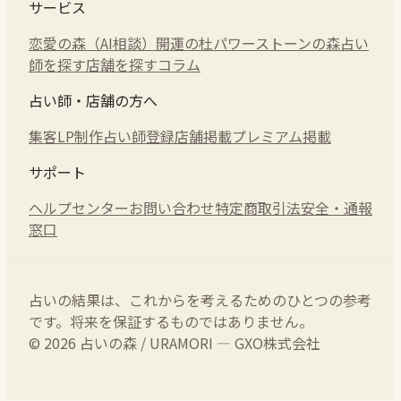
サービス
恋愛の森（AI相談）
開運の杜
パワーストーンの森
占い
師を探す
店舗を探す
コラム
占い師・店舗の方へ
集客LP制作
占い師登録
店舗掲載
プレミアム掲載
サポート
ヘルプセンター
お問い合わせ
特定商取引法
安全・通報
窓口
占いの結果は、これからを考えるためのひとつの参考
です。将来を保証するものではありません。
© 2026 占いの森 / URAMORI — GXO株式会社