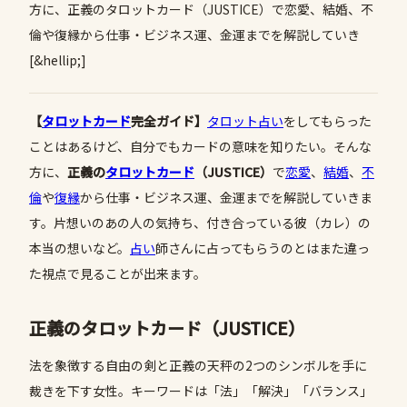
方に、正義のタロットカード（JUSTICE）で恋愛、結婚、不
倫や復縁から仕事・ビジネス運、金運までを解説していき
[&hellip;]
【
タロットカード
完全ガイド】
タロット占い
をしてもらった
ことはあるけど、自分でもカードの意味を知りたい。そんな
方に、
正義の
タロットカード
（JUSTICE）
で
恋愛
、
結婚
、
不
倫
や
復縁
から仕事・ビジネス運、金運までを解説していきま
す。片想いのあの人の気持ち、付き合っている彼（カレ）の
本当の想いなど。
占い
師さんに占ってもらうのとはまた違っ
た視点で見ることが出来ます。
正義のタロットカード（JUSTICE）
法を象徴する自由の剣と正義の天秤の2つのシンボルを手に
裁きを下す女性。キーワードは「法」「解決」「バランス」