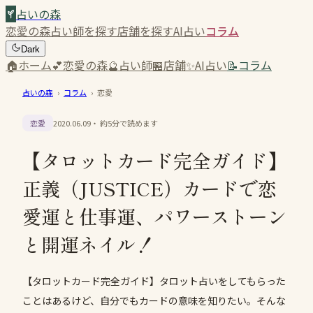
占いの森
恋愛の森
占い師を探す
店舗を探す
AI占い
コラム
Dark
🏠
ホーム
💕
恋愛の森
🔮
占い師
🏪
店舗
✨
AI占い
📝
コラム
占いの森
›
コラム
›
恋愛
恋愛
2020.06.09
・ 約
5
分で読めます
【タロットカード完全ガイド】
正義（JUSTICE）カードで恋
愛運と仕事運、パワーストーン
と開運ネイル！
【タロットカード完全ガイド】タロット占いをしてもらった
ことはあるけど、自分でもカードの意味を知りたい。そんな